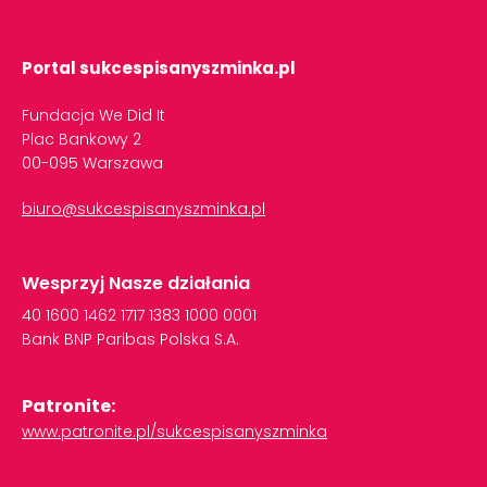
Portal sukcespisanyszminka.pl
Fundacja We Did It
Plac Bankowy 2
00-095 Warszawa
biuro@sukcespisanyszminka.pl
Wesprzyj Nasze działania
40
1600
1462
1717
1383
1000
0001
Bank
BNP
Paribas
Polska
S.A.
Patronite:
www.patronite.pl/sukcespisanyszminka