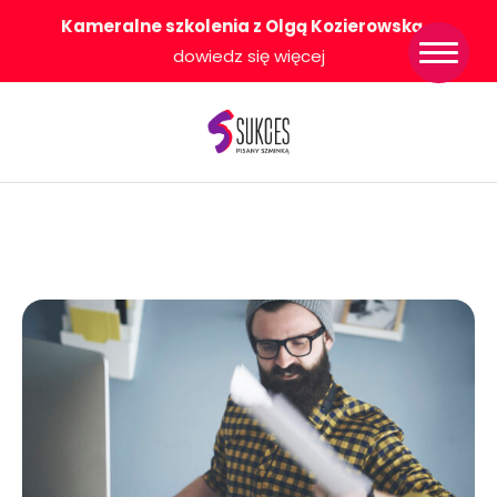
Kameralne szkolenia z Olgą Kozierowską
-
Strona główna
dowiedz się więcej
Konkurs Sukces
Pisany Szminką
Sklep
Wsparcie dla
Ciebie
O nas
Współpracujemy
WłączeniPlus