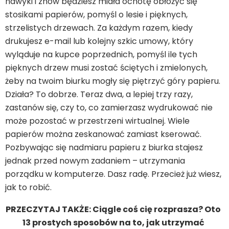
nawyki i znów będziesz miała ochotę obłożyć się
stosikami papierów, pomyśl o lesie i pięknych,
strzelistych drzewach. Za każdym razem, kiedy
drukujesz e-mail lub kolejny szkic umowy, który
wyląduje na kupce poprzednich, pomyśl ile tych
pięknych drzew musi zostać ściętych i zmielonych,
żeby na twoim biurku mogły się piętrzyć góry papieru.
Działa? To dobrze. Teraz dwa, a lepiej trzy razy,
zastanów się, czy to, co zamierzasz wydrukować nie
może pozostać w przestrzeni wirtualnej. Wiele
papierów można zeskanować zamiast kserować.
Pozbywając się nadmiaru papieru z biurka stajesz
jednak przed nowym zadaniem – utrzymania
porządku w komputerze. Dasz radę. Przecież już wiesz,
jak to robić.
PRZECZYTAJ TAKŻE: Ciągle coś cię rozprasza? Oto
13 prostych sposobów na to, jak utrzymać