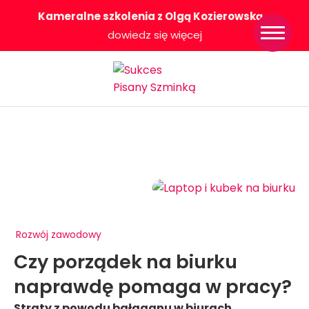
Kameralne szkolenia z Olgą Kozierowską
-
Strona główna
dowiedz się więcej
Konkurs Sukces
Pisany Szminką
Sklep
Wsparcie dla
Ciebie
O nas
Współpracujemy
WłączeniPlus
Rozwój zawodowy
Czy porządek na biurku
naprawdę pomaga w pracy?
Straty z powodu bałaganu w biurach