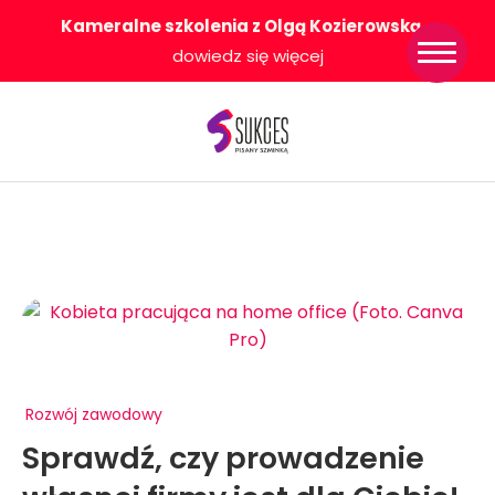
Kameralne szkolenia z Olgą Kozierowską
-
Strona główna
dowiedz się więcej
Konkurs Sukces
Pisany Szminką
Sklep
Wsparcie dla
Ciebie
O nas
Współpracujemy
WłączeniPlus
Rozwój zawodowy
Sprawdź, czy prowadzenie