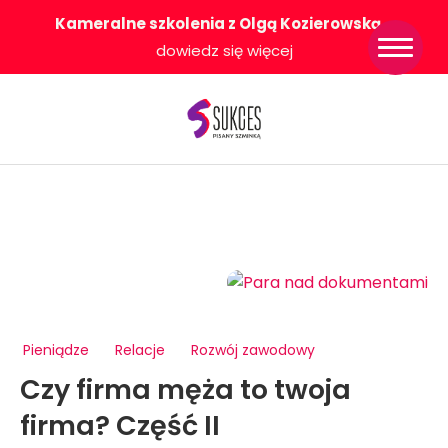
Kameralne szkolenia z Olgą Kozierowską
-
Strona główna
dowiedz się więcej
Konkurs Sukces
Pisany Szminką
Sklep
Wsparcie dla
Ciebie
O nas
Współpracujemy
WłączeniPlus
Pieniądze
Relacje
Rozwój zawodowy
Czy firma męża to twoja
firma? Część II