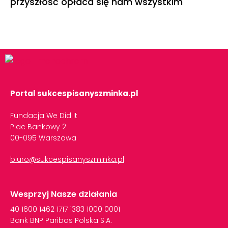
przyszłość opłaca się nam wszystkim
Portal sukcespisanyszminka.pl
Fundacja We Did It
Plac Bankowy 2
00-095 Warszawa
biuro@sukcespisanyszminka.pl
Wesprzyj Nasze działania
40
1600
1462
1717
1383
1000
0001
Bank
BNP
Paribas
Polska
S.A.