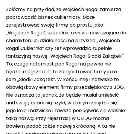
Załóżmy na przykład, że Wojciech Rogal zamierza
poprowadzić biznes cukierniczy. Może
zarejestrować swoją firmę po prostu jako
„Wojciech Rogal”, uzupełnić o słowa nawiązujące do
charakteru jej działalności na przykład „Wojciech
Rogal Cukiernia” czy też wprowadzić zupełnie
fantazyjną nazwę „Wojciech Rogal Słodki Zakątek”.
To, czego natomiast pan Rogal na pewno nie
będzie mógł zrobić, to zarejestrować firmy jako
sam „Słodki Zakątek”. W końcu imię i nazwisko to
obowiązkowy element firmy przedsiębiorcy z JDG.
Nie oznacza to jednak, że będzie musiał umieścić
nad swoją cukiernią szyld, w którym znajdzie się
jego imię i nazwisko i zawsze posługiwać się właśnie
taką nazwą. Przy rejestracji w CEIDG można
bowiem podać także nazwę skróconą. A ta nie
musi już zawierać imienia i nazwiska. Nazwę