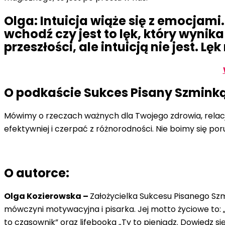
Olga: Intuicja wiąże się z emocjami. 
wchodź czy jest to lęk, który wyni
przeszłości, ale intuicją nie jest. 
O podkaście Sukces Pisany Szmink
Mówimy o rzeczach ważnych dla Twojego zdrowia, relacji
efektywniej i czerpać z różnorodności. Nie boimy się p
O autorce:
Olga Kozierowska –
Założycielka Sukcesu Pisanego Szm
mówczyni motywacyjna i pisarka. Jej motto życiowe to: „N
to czasownik” oraz lifebooka „Ty to pieniądz. Dowiedz si