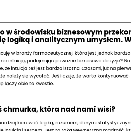
 w środowisku biznesowym przekonan
 się logiką i analitycznym umysłem. Wię
racuję w branży farmaceutycznej, która jest jednak bardzo 
ącznie intuicją, podejmując poważne biznesowe decyzje? No
, że intuicja też jest bardzo istotna. Czasami, już na pier
że należy się wycofać. Jeśli czuję, że warto kontynuować,
ię łączy obie te kwestie.
aś chmurka, która nad nami wisi?
ardziej kierować logiką, rozumem, danymi statystycznymi,
 intuicją i sercem. Jest to taka wewnętrzna mądrość, która