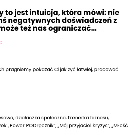
 to jest intuicja, która mówi: nie
kichś negatywnych doświadczeń z
ny może też nas ograniczać…
:
ch pragniemy pokazać Ci jak żyć łatwiej, pracować
esowa, działaczka społeczna, trenerka biznesu,
żek „Power PODręcznik”, „Mój przyjaciel kryzys”, „Miłość