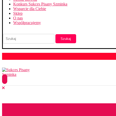
Konkurs Sukces Pisany Szminką
Wsparcie dla Ciebie
Sklep
O nas
Współpracujemy
Szukaj
Strona Główna