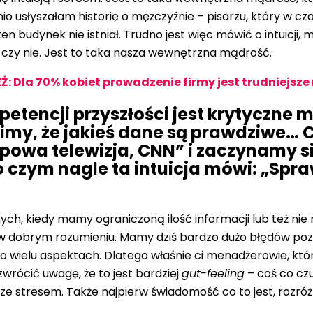
łyszałam historię o mężczyźnie – pisarzu, który w czasie
en budynek nie istniał. Trudno jest więc mówić o intuicji,
a czy nie. Jest to taka nasza wewnętrzna mądrość.
: Dla 70% kobiet prowadzenie firmy jest trudniejsze n
petencji przyszłości jest krytyczne m
limy, że jakieś dane są prawdziwe… 
opowa telewizja, CNN” i zaczynamy s
czym nagle ta intuicja mówi: „Sprawd
nych, kiedy mamy ograniczoną ilość informacji lub też nie
e w dobrym rozumieniu. Mamy dziś bardzo dużo błędów po
ielu aspektach. Dlatego właśnie ci menadżerowie, którzy s
wrócić uwagę, że to jest bardziej
gut-feeling
– coś co czu
e ze stresem. Także najpierw świadomość co to jest, rozróżni