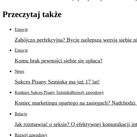
Przeczytaj także
Emocje
Zabójczo perfekcyjna? Bycie najlepszą wersją siebie n
Emocje
Komu brak pewności siebie się opłaca?
News
Sukces Pisany Szminką ma już 17 lat!
Konkurs Sukces Pisany Szminką
Rozwój zawodowy
Koniec marketingu opartego na zasięgach? Nadchodzi 
Relacje
Jak rozmawiać o seksie? O efektywnej komunikacji in
Rozwój zawodowy