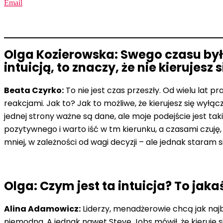
Email
Olga Kozierowska: Swego czasu było
intuicją, to znaczy, że nie kierujesz
Beata Czyrko:
To nie jest czas przeszły. Od wielu lat p
reakcjami. Jak to? Jak to możliwe, że kierujesz się wył
jednej strony ważne są dane, ale moje podejście jest takie
pozytywnego i warto iść w tm kierunku, a czasami czuję, 
mniej, w zależności od wagi decyzji – ale jednak staram s
Olga: Czym jest ta intuicja? To jak
Alina Adamowicz:
Liderzy, menadżerowie chcą jak najb
niemodna. A jednak nawet Steve Jobs mówił, że kieruje się