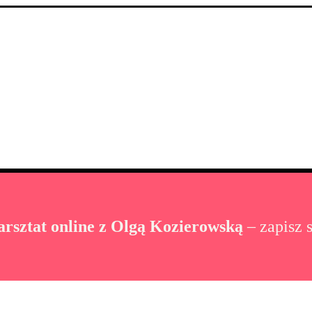
rsztat online z Olgą Kozierowską
– zapisz s