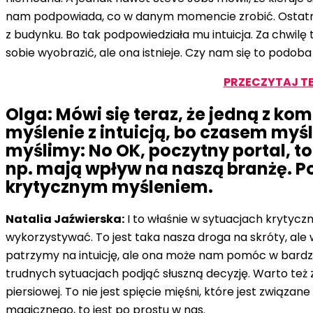
nam podpowiada, co w danym momencie zrobić. Ostatnio us
z budynku. Bo tak podpowiedziała mu intuicja. Za chwilę t
sobie wyobrazić, ale ona istnieje. Czy nam się to podob
PRZECZYTAJ TEŻ
Olga: Mówi się teraz, że jedną z kom
myślenie z intuicją, bo czasem myś
myślimy: No OK, poczytny portal, t
np. mają wpływ na naszą branżę. Po 
krytycznym myśleniem.
Natalia Jaźwierska:
I to właśnie w sytuacjach krytycz
wykorzystywać. To jest taka nasza droga na skróty, al
patrzymy na intuicję, ale ona może nam pomóc w bardzo w
trudnych sytuacjach podjąć słuszną decyzję. Warto też z
piersiowej. To nie jest spięcie mięśni, które jest związan
magicznego, to jest po prostu w nas.