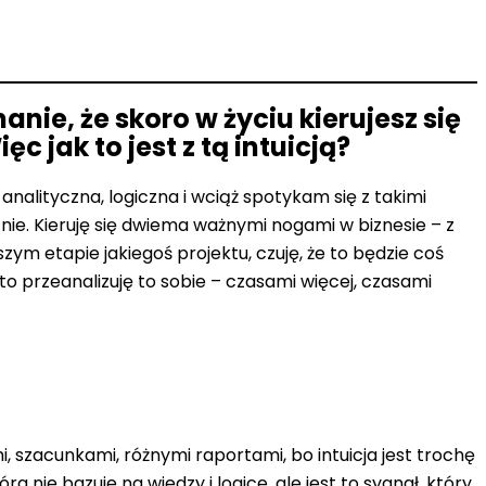
ie, że skoro w życiu kierujesz się
c jak to jest z tą intuicją?
analityczna, logiczna i wciąż spotykam się z takimi
 nie. Kieruję się dwiema ważnymi nogami w biznesie – z
wszym etapie jakiegoś projektu, czuję, że to będzie coś
 to przeanalizuję to sobie – czasami więcej, czasami
 szacunkami, różnymi raportami, bo intuicja jest trochę
 nie bazuje na wiedzy i logice, ale jest to sygnał, który