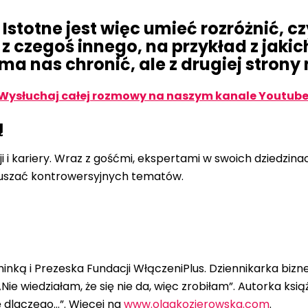
Istotne jest więc umieć rozróżnić, czy
ka z czegoś innego, na przykład z ja
Lęk ma nas chronić, ale z drugiej stro
Wysłuchaj całej rozmowy na naszym kanale Youtube
ą
 i kariery. Wraz z gośćmi, ekspertami w swoich dziedzina
oruszać kontrowersyjnych tematów.
inką i Prezeska Fundacji WłączeniPlus. Dziennikarka bizn
ie wiedziałam, że się nie da, więc zrobiłam”. Autorka ksią
ę dlaczego…”. Więcej na
www.olgakozierowska.com
.