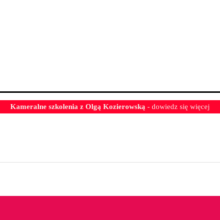
Kameralne szkolenia z Olgą Kozierowską
- dowiedz się więcej