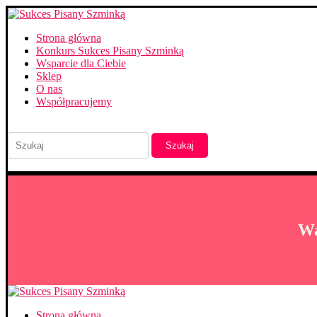
Strona główna
Konkurs Sukces Pisany Szminką
Wsparcie dla Ciebie
Sklep
O nas
Współpracujemy
Szukaj
Wa
Strona główna