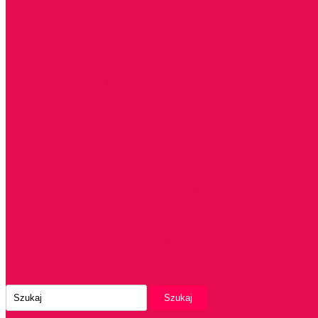
Wsparcie dla Ciebie
Wsparcie dla Ciebie
O nas
Współpracujemy
WłączeniPlus
Szukaj