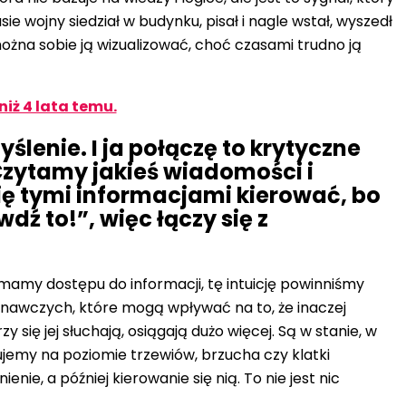
 wojny siedział w budynku, pisał i nagle wstał, wyszedł
 można sobie ją wizualizować, choć czasami trudno ją
iż 4 lata temu.
yślenie. I ja połączę to krytyczne
Czytamy jakieś wiadomości i
ię tymi informacjami kierować, bo
ź to!”, więc łączy się z
 mamy dostępu do informacji, tę intuicję powinniśmy
znawczych, które mogą wpływać na to, że inaczej
ię jej słuchają, osiągają dużo więcej. Są w stanie, w
jemy na poziomie trzewiów, brzucha czy klatki
enie, a później kierowanie się nią. To nie jest nic