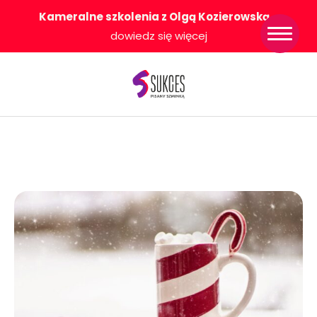
Kameralne szkolenia z Olgą Kozierowską
-
Strona główna
dowiedz się więcej
Konkurs Sukces
Pisany Szminką
Sklep
Wsparcie dla
Ciebie
O nas
Współpracujemy
WłączeniPlus