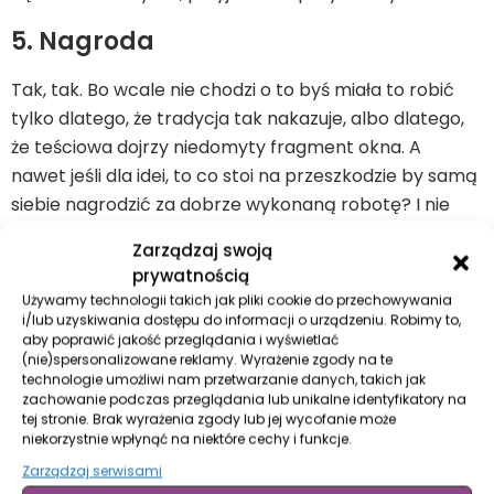
5. Nagroda
Tak, tak. Bo wcale nie chodzi o to byś miała to robić
tylko dlatego, że tradycja tak nakazuje, albo dlatego,
że teściowa dojrzy niedomyty fragment okna. A
nawet jeśli dla idei, to co stoi na przeszkodzie by samą
siebie nagrodzić za dobrze wykonaną robotę? I nie
musi to być wcale od razu drogi prezent. Czy to
Zarządzaj swoją
będzie kąpiel w ulubionej pianie, filiżanka kawy w
prywatnością
ulubionej kafejce, czy dodatkowy odcinek
Używamy technologii takich jak pliki cookie do przechowywania
wciągającego serialu na Netflixie – to już zależy tylko
i/lub uzyskiwania dostępu do informacji o urządzeniu. Robimy to,
aby poprawić jakość przeglądania i wyświetlać
od Ciebie!
(nie)spersonalizowane reklamy. Wyrażenie zgody na te
technologie umożliwi nam przetwarzanie danych, takich jak
P.S. I na koniec pamiętaj! Nie posprzątasz, święta i tak
zachowanie podczas przeglądania lub unikalne identyfikatory na
tej stronie. Brak wyrażenia zgody lub jej wycofanie może
się odbędą, świat i tak będzie się kręcił, nic się z tego
niekorzystnie wpłynąć na niektóre cechy i funkcje.
powodu nie zawali z hukiem!
Zarządzaj serwisami