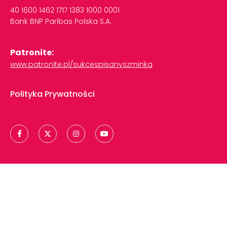
40
1600
1462
1717
1383
1000
0001
Bank
BNP
Paribas
Polska
S.A.
Patronite:
www.patronite.pl/sukcespisanyszminka
Polityka Prywatności
Copyright © 2024 | Sukces Pisany Szminką
Projekt i realizacja:
Be About Hybrid Agency