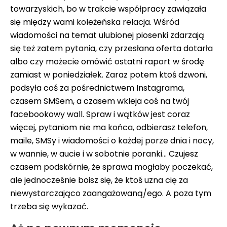
towarzyskich, bo w trakcie współpracy zawiązała
się między wami koleżeńska relacja. Wśród
wiadomości na temat ulubionej piosenki zdarzają
się też zatem pytania, czy przesłana oferta dotarła
albo czy możecie omówić ostatni raport w środę
zamiast w poniedziałek. Zaraz potem ktoś dzwoni,
podsyła coś za pośrednictwem Instagrama,
czasem SMSem, a czasem wkleja coś na twój
facebookowy wall. Spraw i wątków jest coraz
więcej, pytaniom nie ma końca, odbierasz telefon,
maile, SMSy i wiadomości o każdej porze dnia i nocy,
w wannie, w aucie i w sobotnie poranki… Czujesz
czasem podskórnie, że sprawa mogłaby poczekać,
ale jednocześnie boisz się, że ktoś uzna cię za
niewystarczająco zaangażowaną/ego. A poza tym
trzeba się wykazać.