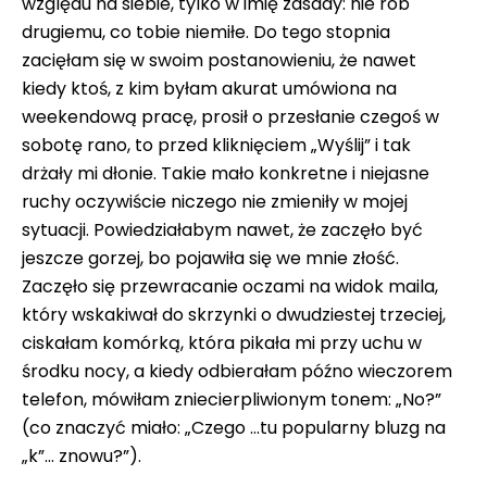
względu na siebie, tylko w imię zasady: nie rób
drugiemu, co tobie niemiłe. Do tego stopnia
zacięłam się w swoim postanowieniu, że nawet
kiedy ktoś, z kim byłam akurat umówiona na
weekendową pracę, prosił o przesłanie czegoś w
sobotę rano, to przed kliknięciem „Wyślij” i tak
drżały mi dłonie. Takie mało konkretne i niejasne
ruchy oczywiście niczego nie zmieniły w mojej
sytuacji. Powiedziałabym nawet, że zaczęło być
jeszcze gorzej, bo pojawiła się we mnie złość.
Zaczęło się przewracanie oczami na widok maila,
który wskakiwał do skrzynki o dwudziestej trzeciej,
ciskałam komórką, która pikała mi przy uchu w
środku nocy, a kiedy odbierałam późno wieczorem
telefon, mówiłam zniecierpliwionym tonem: „No?”
(co znaczyć miało: „Czego …tu popularny bluzg na
„k”… znowu?”).