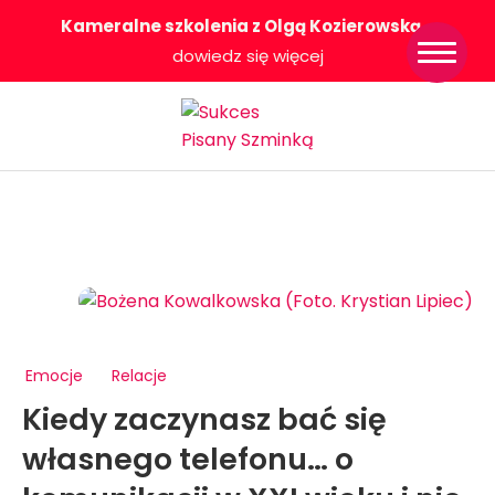
Kameralne szkolenia z Olgą Kozierowską
-
Strona główna
dowiedz się więcej
Konkurs Sukces
Pisany Szminką
Sklep
Wsparcie dla
Ciebie
O nas
Współpracujemy
WłączeniPlus
Emocje
Relacje
Kiedy zaczynasz bać się
własnego telefonu… o