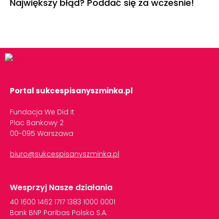
Największy błąd? Poddać się za wcześnie!
Portal sukcespisanyszminka.pl
Fundacja We Did It
Plac Bankowy 2
00-095 Warszawa
biuro@sukcespisanyszminka.pl
Wesprzyj Nasze działania
40
1600
1462
1717
1383
1000
0001
Bank
BNP
Paribas
Polska
S.A.