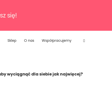
sz się!
Sklep
O nas
Współpracujemy
by wyciągnąć dla siebie jak najwięcej?