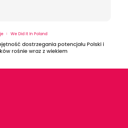
je
We Did It In Poland
jętność dostrzegania potencjału Polski i
ków rośnie wraz z wiekiem