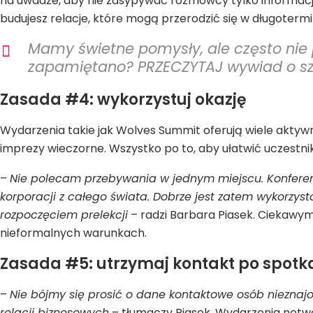
na uwadze, aby nie zasypywać rozmówcy tylko informacja
budujesz relacje, które mogą przerodzić się w długoter
Mamy świetne pomysły, ale często nie 
zapamiętano? PRZECZYTAJ wywiad o szt
Zasada #4: wykorzystuj okazję
Wydarzenia takie jak Wolves Summit oferują wiele aktywn
imprezy wieczorne. Wszystko po to, aby ułatwić uczestni
–
Nie polecam przebywania w jednym miejscu. Konferencj
korporacji z całego świata. Dobrze jest zatem wykorzyst
rozpoczęciem prelekcji
– radzi Barbara Piasek. Ciekawy
nieformalnych warunkach.
Zasada #5: utrzymaj kontakt po spotk
–
Nie bójmy się prosić o dane kontaktowe osób nieznajo
relacji biznesowych
– tłumaczy Piasek. Wydarzenia networ