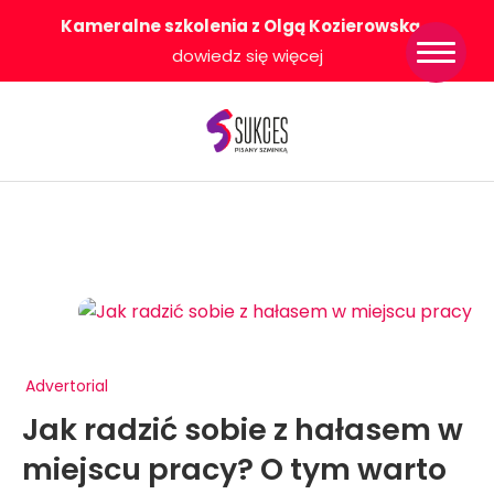
Kameralne szkolenia z Olgą Kozierowską
-
Strona główna
dowiedz się więcej
Konkurs Sukces
Pisany Szminką
Sklep
Wsparcie dla
Ciebie
O nas
Współpracujemy
WłączeniPlus
Advertorial
Jak radzić sobie z hałasem w
miejscu pracy? O tym warto