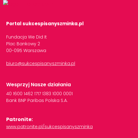
Portal sukcespisanyszminka.pl
Fundacja We Did It
Plac Bankowy 2
00-095 Warszawa
biuro@sukcespisanyszminka.pl
Wesprzyj Nasze działania
40
1600
1462
1717
1383
1000
0001
Bank
BNP
Paribas
Polska
S.A.
Patronite:
www.patronite.pl/sukcespisanyszminka