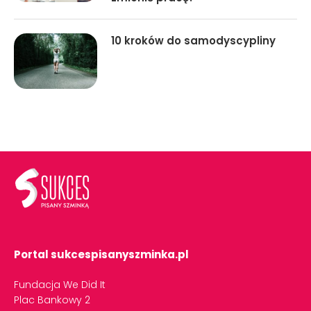
10 kroków do samodyscypliny
Portal sukcespisanyszminka.pl
Fundacja We Did It
Plac Bankowy 2