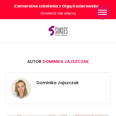
Kameralne szkolenia z Olgą Kozierowską
-
Strona główna
dowiedz się więcej
Konkurs Sukces
Pisany Szminką
Sklep
Wsparcie dla
Ciebie
O nas
Współpracujemy
AUTOR
DOMINIKA JAJSZCZAK
WłączeniPlus
Dominika Jajszczak