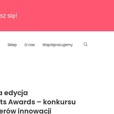
sz się!
Sklep
O nas
Współpracujemy
a edycja
s Awards – konkursu
iderów innowacji