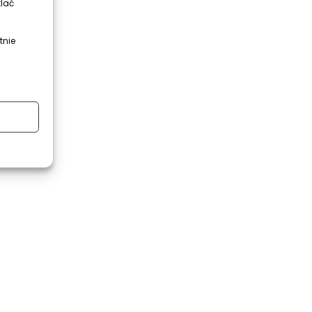
tlać
tnie