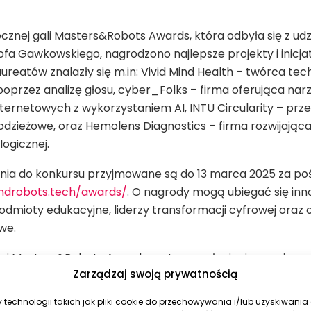
cznej gali Masters&Robots Awards, która odbyła się z udz
tofa Gawkowskiego, nagrodzono najlepsze projekty i inicj
aureatów znalazły się m.in: Vivid Mind Health – twórca te
oprzez analizę głosu, cyber_Folks – firma oferująca nar
nternetowych z wykorzystaniem AI, INTU Circularity – pr
 odzieżowe, oraz Hemolens Diagnostics – firma rozwijając
logicznej.
enia do konkursu przyjmowane są do 13 marca 2025 za po
ndrobots.tech/awards/
. O nagrody mogą ubiegać się inn
odmioty edukacyjne, liderzy transformacji cyfrowej oraz
we.
ci Masters&Robots Awards zostaną wyłonieni przez jury z
Zarządzaj swoją prywatnością
su i innowacji. Uroczysta gala finałowa odbędzie się 7 kwi
technologii takich jak pliki cookie do przechowywania i/lub uzyskiwania