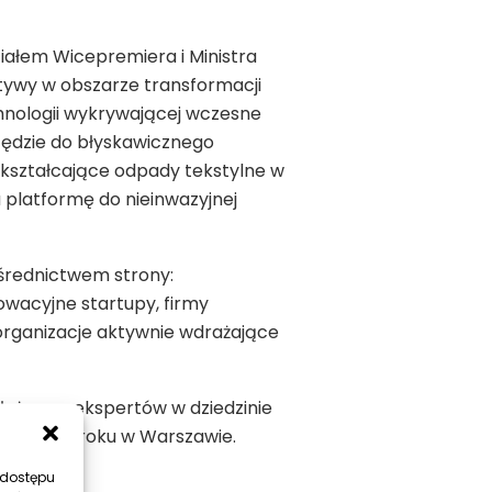
iałem Wicepremiera i Ministra
atywy w obszarze transformacji
chnologii wykrywającej wczesne
zędzie do błyskawicznego
zekształcające odpady tekstylne w
a platformę do nieinwazyjnej
średnictwem strony:
owacyjne startupy, firmy
 organizacje aktywnie wdrażające
łożone z ekspertów w dziedzinie
etnia 2025 roku w Warszawie.
 dostępu