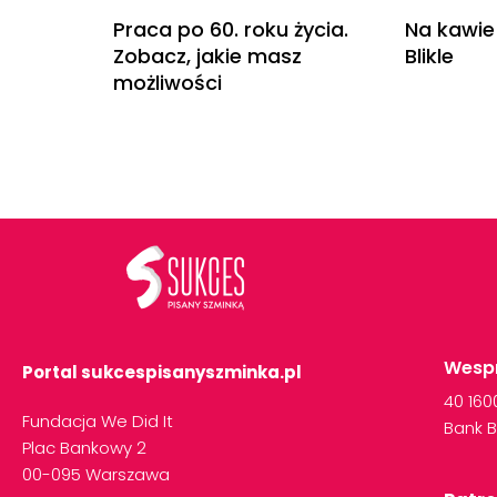
Praca po 60. roku życia.
Na kawie
Zobacz, jakie masz
Blikle
możliwości
Wespr
Portal sukcespisanyszminka.pl
40
16
Fundacja We Did It
Bank
B
Plac Bankowy 2
00-095 Warszawa