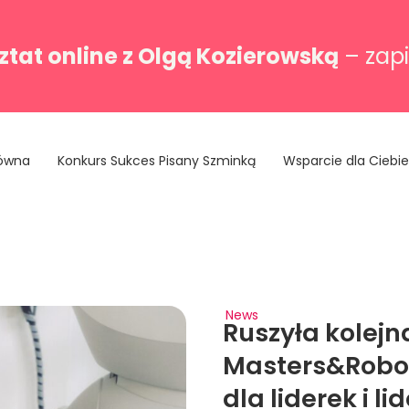
tat online z Olgą Kozierowską
– zapi
łówna
Konkurs Sukces Pisany Szminką
Wsparcie dla Ciebie
News
Ruszyła kolejn
Masters&Robot
dla liderek i l