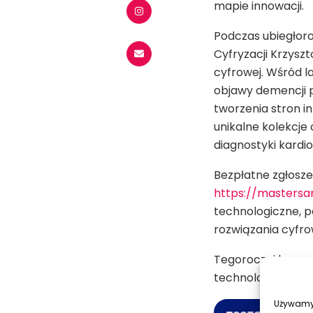
mapie innowacji.
Podczas ubiegłoro
Cyfryzacji Krzysz
cyfrowej. Wśród l
objawy demencji p
tworzenia stron i
unikalne kolekcje
diagnostyki kardio
Bezpłatne zgłosz
https://mastersa
technologiczne, p
rozwiązania cyfro
Tegoroczni laurea
technologii, bizne
Używamy 