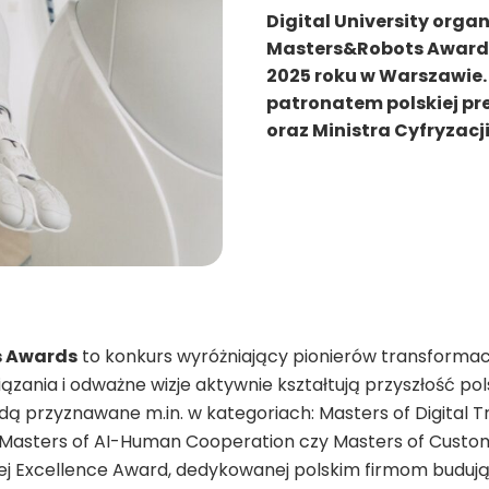
Digital University orga
Masters&Robots Awards,
2025 roku w Warszawie.
patronatem polskiej pre
oraz Ministra Cyfryzacji
 Awards
to konkurs wyróżniający pionierów transformacj
ązania i odważne wizje aktywnie kształtują przyszłość pol
dą przyznawane m.in. w kategoriach: Masters of Digital T
 Masters of AI-Human Cooperation czy Masters of Custom
nej Excellence Award, dedykowanej polskim firmom budują