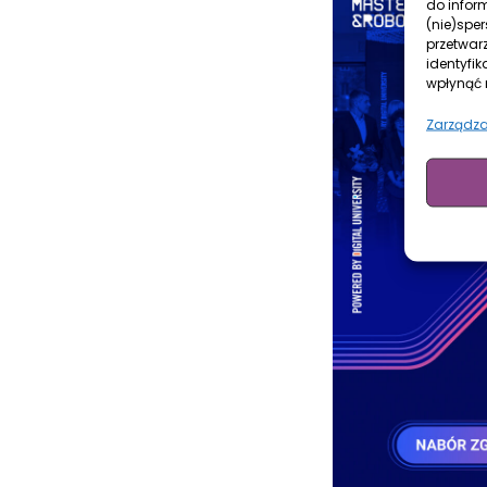
do infor
(nie)spe
przetwar
identyfik
wpłynąć n
Zarządza