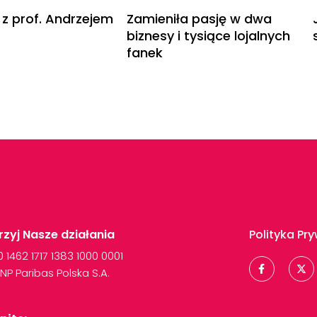
 z prof. Andrzejem
Zamieniła pasję w dwa
biznesy i tysiące lojalnych
fanek
zyj Nasze działania
Polityka Pr
00
1462
1717
1383
1000
0001
NP
Paribas
Polska
S.A.