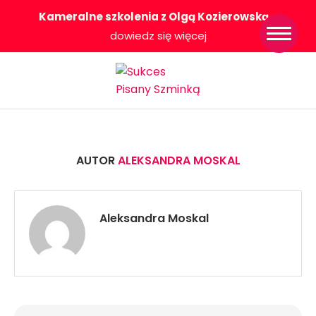
Kameralne szkolenia z Olgą Kozierowską
-
Strona główna
dowiedz się więcej
Konkurs Sukces
Pisany Szminką
Sklep
Wsparcie dla
Ciebie
O nas
AUTOR
ALEKSANDRA MOSKAL
Współpracujemy
WłączeniPlus
Aleksandra Moskal