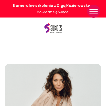
Kameralne szkolenia z Olgą Kozierowską
-
Strona główna
dowiedz się więcej
Konkurs Sukces
Pisany Szminką
Sklep
Wsparcie dla
Ciebie
O nas
Współpracujemy
WłączeniPlus