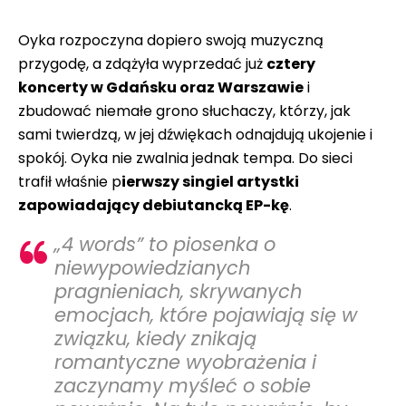
Oyka rozpoczyna dopiero swoją muzyczną
przygodę, a zdążyła wyprzedać już
cztery
koncerty w Gdańsku oraz Warszawie
i
zbudować niemałe grono słuchaczy, którzy, jak
sami twierdzą, w jej dźwiękach odnajdują ukojenie i
spokój. Oyka nie zwalnia jednak tempa. Do sieci
trafił właśnie p
ierwszy singiel artystki
zapowiadający debiutancką EP-kę
.
„4 words” to piosenka o
niewypowiedzianych
pragnieniach, skrywanych
emocjach, które pojawiają się w
związku, kiedy znikają
romantyczne wyobrażenia i
zaczynamy myśleć o sobie