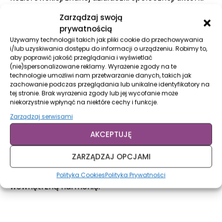
teatralnej, autorki czterech książek w tym
Zarządzaj swoją
bestsellera „Miłość to czasownik”, założycielki
prywatnością
pierwszej w Polsce organizacji działającej na rzecz
Używamy technologii takich jak pliki cookie do przechowywania
przedsiębiorczości kobiet i promocji ich sukcesów
i/lub uzyskiwania dostępu do informacji o urządzeniu. Robimy to,
aby poprawić jakość przeglądania i wyświetlać
w biznesie pod nazwą Sukces Pisany Szminką.
(nie)spersonalizowane reklamy. Wyrażenie zgody na te
technologie umożliwi nam przetwarzanie danych, takich jak
Olga z muzyką związana jest od dziecka. W
zachowanie podczas przeglądania lub unikalne identyfikatory na
tej stronie. Brak wyrażenia zgody lub jej wycofanie może
młodości koncertowała jako skrzypaczka m.in. z
niekorzystnie wpłynąć na niektóre cechy i funkcje.
Małgorzatą Walewską. Na swoim koncie ma
Zarządzaj serwisami
również gościnny udział w nagraniach albumu
AKCEPTUJĘ
Alcapone zespołu T.Love. Tworzy muzykę łączącą
folk, jazz i alternatywny pop. Sama artystka określa
ZARZĄDZAJ OPCJAMI
ten miks mianem hygge-folku, nawiązując do
duńskiego słowa oznaczającego szczęście i
Polityka Cookies
Polityka Prywatności
wewnętrzną harmonię.