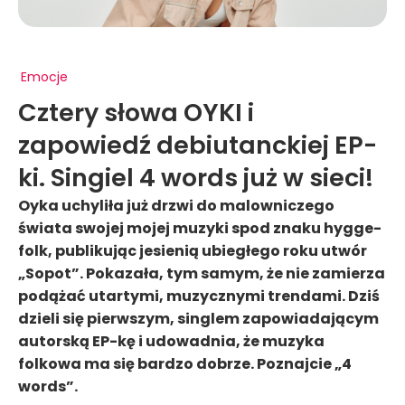
Emocje
Cztery słowa OYKI i
zapowiedź debiutanckiej EP-
ki. Singiel 4 words już w sieci!
Oyka uchyliła już drzwi do malowniczego
świata swojej mojej muzyki spod znaku hygge-
folk, publikując jesienią ubiegłego roku utwór
„Sopot”. Pokazała, tym samym, że nie zamierza
podążać utartymi, muzycznymi trendami. Dziś
dzieli się pierwszym, singlem zapowiadającym
autorską EP-kę i udowadnia, że muzyka
folkowa ma się bardzo dobrze. Poznajcie „4
words”.