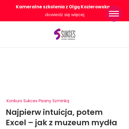
Kameralne szkolenia z Olgą Kozierowską
-
Strona główna
dowiedz się więcej
Konkurs Sukces
Pisany Szminką
Sklep
Wsparcie dla
Ciebie
O nas
Współpracujemy
WłączeniPlus
Konkurs Sukces Pisany Szminką
Najpierw intuicja, potem
Excel – jak z muzeum mydła