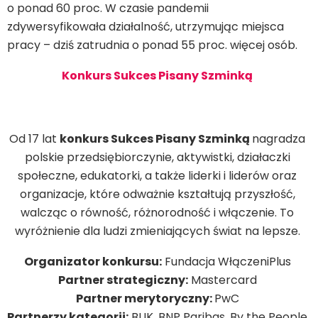
o ponad 60 proc. W czasie pandemii
zdywersyfikowała działalność, utrzymując miejsca
pracy – dziś zatrudnia o ponad 55 proc. więcej osób.
Konkurs Sukces Pisany Szminką
Od 17 lat
konkurs Sukces Pisany Szminką
nagradza
polskie przedsiębiorczynie, aktywistki, działaczki
społeczne, edukatorki, a także liderki i liderów oraz
organizacje, które odważnie kształtują przyszłość,
walcząc o równość, różnorodność i włączenie. To
wyróżnienie dla ludzi zmieniających świat na lepsze.
Organizator konkursu:
Fundacja WłączeniPlus
Partner strategiczny:
Mastercard
Partner merytoryczny:
PwC
Partnerzy kategorii:
BLIK, BNP Paribas, By the People