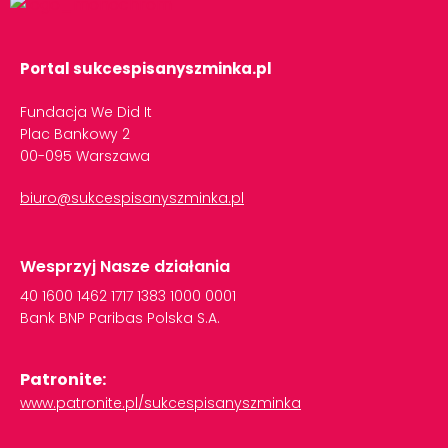
Portal sukcespisanyszminka.pl
Fundacja We Did It
Plac Bankowy 2
00-095 Warszawa
biuro@sukcespisanyszminka.pl
Wesprzyj Nasze działania
40
1600
1462
1717
1383
1000
0001
Bank
BNP
Paribas
Polska
S.A.
Patronite:
www.patronite.pl/sukcespisanyszminka