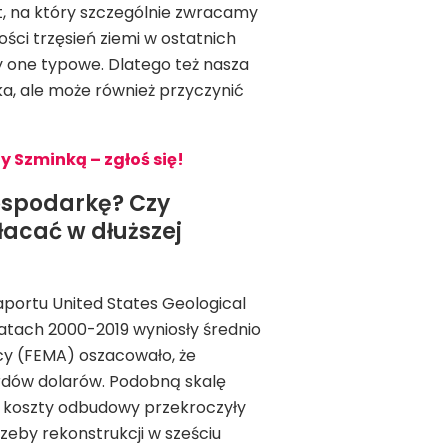
t, na który szczególnie zwracamy
ości trzęsień ziemi w ostatnich
ły one typowe. Dlatego też nasza
ka, ale może również przyczynić
y Szminką – zgłoś się!
ospodarkę? Czy
łacać w dłuższej
aportu United States Geological
atach 2000-2019 wyniosły średnio
y (FEMA) oszacowało, że
iardów dolarów. Podobną skalę
ku koszty odbudowy przekroczyły
zeby rekonstrukcji w sześciu