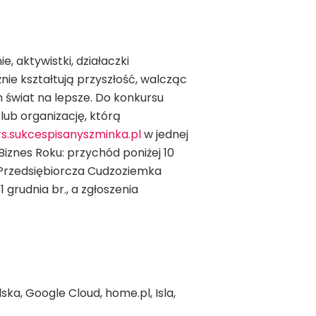
, aktywistki, działaczki
żnie kształtują przyszłość, walcząc
h świat na lepsze. Do konkursu
ub organizację, którą
s.sukcespisanyszminka.pl
w jednej
Biznes Roku: przychód poniżej 10
 Przedsiębiorcza Cudzoziemka
grudnia br., a zgłoszenia
ka, Google Cloud, home.pl, Isla,