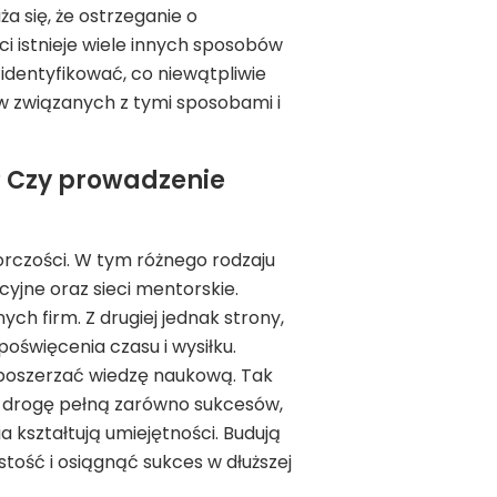
a się, że ostrzeganie o
ści istnieje wiele innych sposobów
zidentyfikować, co niewątpliwie
 związanych z tymi sposobami i
? Czy prowadzenie
orczości. W tym różnego rodzaju
yjne oraz sieci mentorskie.
h firm. Z drugiej jednak strony,
święcenia czasu i wysiłku.
 poszerzać wiedzę naukową. Tak
tą drogę pełną zarówno sukcesów,
a kształtują umiejętności. Budują
tość i osiągnąć sukces w dłuższej