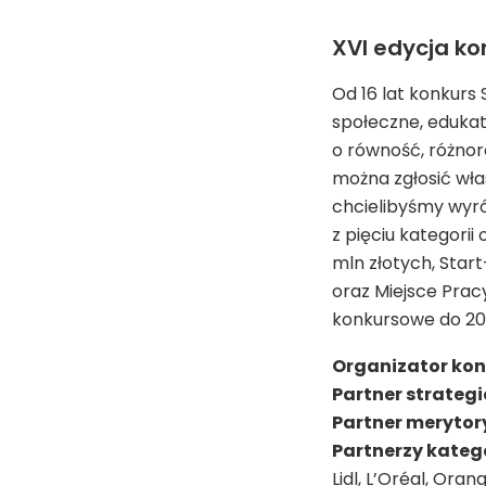
***
XVI edycja ko
Od 16 lat konkurs 
społeczne, edukato
o równość, różnor
można zgłosić wła
chcielibyśmy wyró
z pięciu kategorii
mln złotych, Star
oraz Miejsce Prac
konkursowe do 20 
Organizator kon
Partner strategi
Partner merytor
Partnerzy katego
Lidl, L’Oréal, Oran