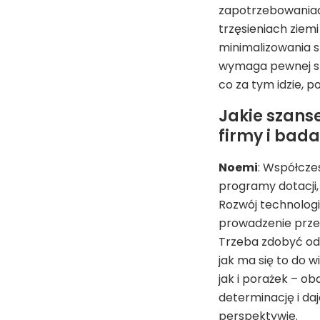
zapotrzebowaniach
trzęsieniach ziemi
minimalizowania st
wymaga pewnej sz
co za tym idzie, p
Jakie szans
firmy i bada
Noemi
: Współcze
programy dotacji,
Rozwój technologi
prowadzenie przed
Trzeba zdobyć odp
jak ma się to do 
jak i porażek – ob
determinację i da
perspektywie.