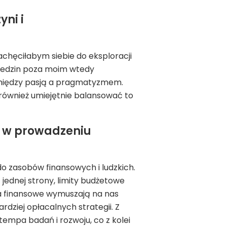
ni i
achęciłabym siebie do eksploracji
dziedzin poza moim wtedy
 między pasją a pragmatyzmem.
 również umiejętnie balansować to
m w prowadzeniu
o zasobów finansowych i ludzkich.
jednej strony, limity budżetowe
a finansowe wymuszają na nas
dziej opłacalnych strategii. Z
tempa badań i rozwoju, co z kolei