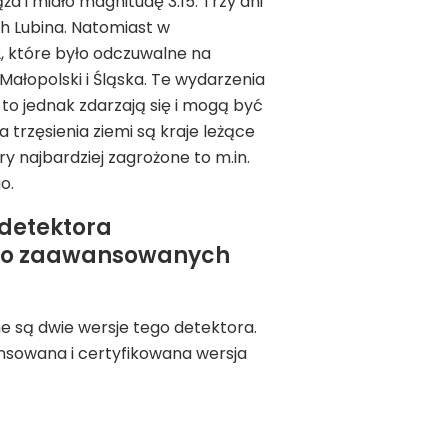
ża i miało magnitudę 3.15. Trzy dni
ch Lubina. Natomiast w
.2, które było odczuwalne na
 Małopolski i Śląska. Te wydarzenia
 to jednak zdarzają się i mogą być
trzęsienia ziemi są kraje leżące
y najbardziej zagrożone to m.in.
o.
 detektora
ł do zaawansowanych
pne są dwie wersje tego detektora.
nsowana i certyfikowana wersja