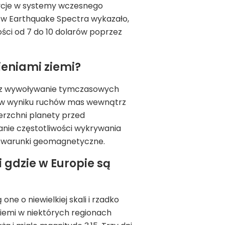
tycje w systemy wczesnego
 w Earthquake Spectra wykazało,
ości od 7 do 10 dolarów poprzez
ieniami ziemi?
zez wywoływanie tymczasowych
e w wyniku ruchów mas wewnątrz
ierzchni planety przed
anie częstotliwości wykrywania
a warunki geomagnetyczne.
i gdzie w Europie są
ne o niewielkiej skali i rzadko
ziemi w niektórych regionach