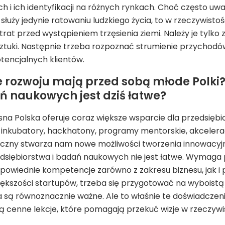
 i ich identyfikacji na różnych rynkach. Choć często uważ
 służy jedynie ratowaniu ludzkiego życia, to w rzeczywisto
rat przed wystąpieniem trzęsienia ziemi. Należy je tylko 
tuki. Następnie trzeba rozpoznać strumienie przychodów
otencjalnych klientów.
e rozwoju mają przed sobą młode Polki
ń naukowych jest dziś łatwe?
sna Polska oferuje coraz większe wsparcie dla przedsiębi
 inkubatory, hackhatony, programy mentorskie, akcelerac
czny stwarza nam nowe możliwości tworzenia innowacyjnyc
siębiorstwa i badań naukowych nie jest łatwe. Wymaga po
owiednie kompetencje zarówno z zakresu biznesu, jak i
większości startupów, trzeba się przygotować na wybois
a są równoznacznie ważne. Ale to właśnie te doświadczeni
ją cenne lekcje, które pomagają przekuć wizje w rzeczywis