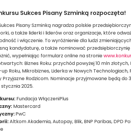
nkursu Sukces Pisany Szminką rozpoczęta!
Sukces Pisany Szminką nagradza polskie przedsiębiorczynie
rki, a także liderki i liderów oraz organizacje, które odwa
odność i włączenie. To wyróżnienie dla ludzi zmieniającyc
sną kandydaturę, a także nominować przedsiębiorczynię l
żnić, wypełniając formularz online na stronie
www.konkur
 otwartych: Biznes Roku: przychód powyżej 10 mln złotych, 
t-up Roku, Mikrobiznes, Liderka w Nowych Technologiach,
y Przyjazne Rodzicom. Nominacje przyjmowane będą do 31 
stycznia 2025.
kursu:
Fundacja WłączeniPlus
czny:
Mastercard
yczny:
PwC
rii:
Altkom Akademia, Autopay, Blik, BNP Paribas, DPD Pols
ge