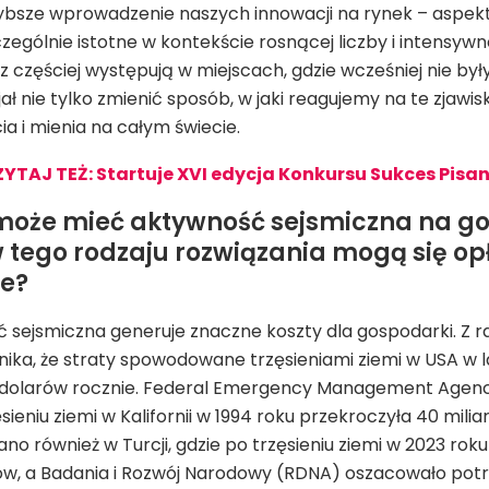
ybsze wprowadzenie naszych innowacji na rynek – aspek
zególnie istotne w kontekście rosnącej liczby i intensywn
az częściej występują w miejscach, gdzie wcześniej nie by
ł nie tylko zmienić sposób, w jaki reagujemy na te zjawis
ia i mienia na całym świecie.
YTAJ TEŻ: Startuje XVI edycja Konkursu Sukces Pisan
może mieć aktywność sejsmiczna na g
w tego rodzaju rozwiązania mogą się op
e?
ć sejsmiczna generuje znaczne koszty dla gospodarki. Z r
ika, że straty spowodowane trzęsieniami ziemi w USA w l
a dolarów rocznie. Federal Emergency Management Agenc
ieniu ziemi w Kalifornii w 1994 roku przekroczyła 40 mil
o również w Turcji, gdzie po trzęsieniu ziemi w 2023 ro
rów, a Badania i Rozwój Narodowy (RDNA) oszacowało potr