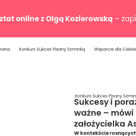
tat online z Olgą Kozierowską
– zapi
łówna
Konkurs Sukces Pisany Szminką
Wsparcie dla Ciebie
Konkurs Sukces Pisany Szmi
Sukcesy i pora
ważne – mówi 
założycielka A
W kontekście rosnącyc