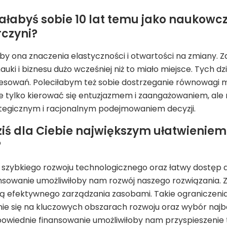
łabyś sobie 10 lat temu jako naukowczy
rczyni?
aby ona znaczenia elastyczności i otwartości na zmiany. Z
auki i biznesu dużo wcześniej niż to miało miejsce. Tych 
esowań. Poleciłabym też sobie dostrzeganie równowagi
ie tylko kierować się entuzjazmem i zaangażowaniem, ale
ategicznym i racjonalnym podejmowaniem decyzji.
ziś dla Ciebie największym ułatwienie
?
ć szybkiego rozwoju technologicznego oraz łatwy dostęp d
sowanie umożliwiłoby nam rozwój naszego rozwiązania. Z 
zą efektywnego zarządzania zasobami. Takie ograniczeni
nie się na kluczowych obszarach rozwoju oraz wybór najbar
dpowiednie finansowanie umożliwiłoby nam przyspieszenie 