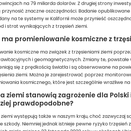
wincjach na 79 miliarda dolarów. Z drugiej strony inwes
 przynosić znaczne oszczędności. Badanie opublikowane
dany na te systemy w Kalifornii może przynieść oszczędn
d i strat wynikających z trzęsień ziemi.
k ma promieniowanie kosmiczne z trzęs
owanie kosmiczne ma związek z trzęsieniami ziemi popr
rawitacyjnych i geomagnetycznych. Zmiany te, powstał
zeniają się z prędkością światła i są obserwowane na pow
sienia ziemi. Można je zarejestrować poprzez monitorow
iowania kosmicznego, które jest szczególnie wrażliwe n
ia ziemi stanowią zagrożenie dla Polski 
dziej prawdopodobne?
a ziemi występują także w naszym kraju, choć zazwyczaj są o
szkody. Niemniej jednak istnieje pewne ryzyko trzęsień 