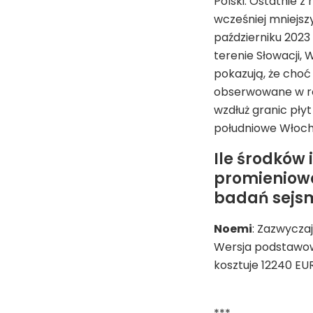
Polski. Ostatnie z
wcześniej mniejsz
październiku 2023 
terenie Słowacji, 
pokazują, że choć 
obserwowane w róż
wzdłuż granic pły
południowe Włochy
Ile środków 
promieniowa
badań sejs
Noemi
: Zazwyczaj
Wersja podstawow
kosztuje 12240 EU