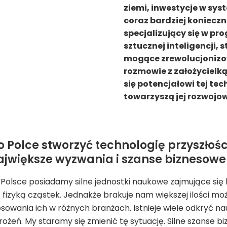
ziemi, inwestycje w sys
coraz bardziej konieczne
specjalizujący się w p
sztucznej inteligencji,
mogące zrewolucjonizo
rozmowie z założycielk
się potencjałowi tej te
towarzyszą jej rozwojow
o Polce stworzyć technologię przyszłoś
największe wyzwania i szanse biznesowe
Polsce posiadamy silne jednostki naukowe zajmujące się
fizyką cząstek. Jednakże brakuje nam większej ilości moż
sowania ich w różnych branżach. Istnieje wiele odkryć na
żeń. My staramy się zmienić tę sytuację. Silne szanse bi