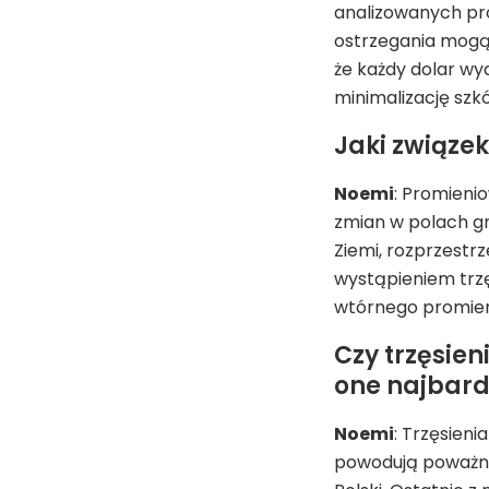
analizowanych pro
ostrzegania mogą
że każdy dolar wy
minimalizację szkó
Jaki związe
Noemi
: Promieni
zmian w polach g
Ziemi, rozprzestr
wystąpieniem trzę
wtórnego promien
Czy trzęsien
one najbar
Noemi
: Trzęsieni
powodują poważne 