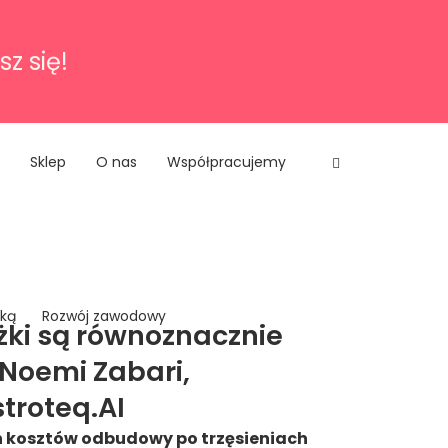
sz się!
Sklep
O nas
Współpracujemy
nką
Rozwój zawodowy
żki są równoznacznie
Noemi Zabari,
stroteq.AI
h kosztów odbudowy po trzęsieniach