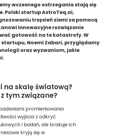
temy wczesnego ostrzegania stają się
. Polski startup AstroTeq.ai,
rognozowaniu trzęsień ziemi za pomocą
 stanowi innowacyjne rozwiązanie
wać gotowość na te katastrofy. W
ą startupu, Noemi Zabari, przyglądamy
chnologii oraz wyzwaniom, jakie
i.
ci na skalę światową?
 z tym związane?
 badaniami promieniowania
liwości wyjścia z odkryć
ukowych i badań, ale brakuje ich
znesowe kryją się w