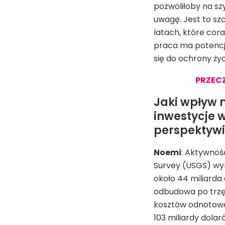
pozwoliłoby na sz
uwagę. Jest to szc
latach, które cor
praca ma potencja
się do ochrony życ
PRZECZ
Jaki wpływ 
inwestycje 
perspektywi
Noemi
: Aktywnoś
Survey (USGS) wyn
około 44 miliard
odbudowa po trzęs
kosztów odnotowan
103 miliardy dola