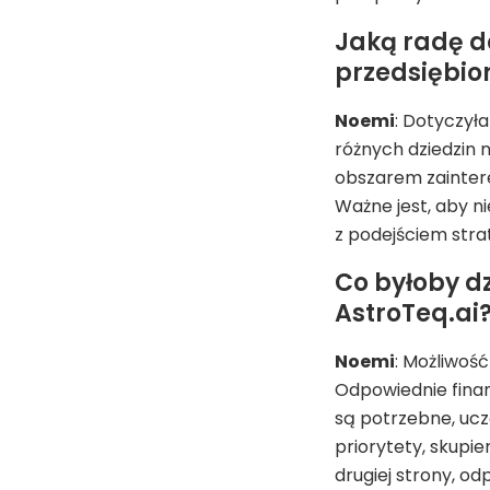
Jaką radę da
przedsiębio
Noemi
: Dotyczył
różnych dziedzin n
obszarem zainter
Ważne jest, aby n
z podejściem str
Co byłoby d
AstroTeq.ai
Noemi
: Możliwoś
Odpowiednie finan
są potrzebne, uc
priorytety, skupie
drugiej strony, o