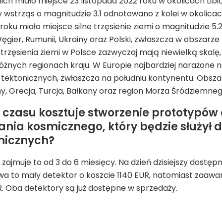
 nich miało miejsce 23 listopada 2022 roku w okolicach Libią
y wstrząs o magnitudzie 3.1 odnotowano z kolei w okolica
roku miało miejsce silne trzęsienie ziemi o magnitudzie 5
Węgier, Rumunii, Ukrainy oraz Polski, zwłaszcza w obszarze
trzęsienia ziemi w Polsce zazwyczaj mają niewielką skalę,
nych regionach kraju. W Europie najbardziej narażone na 
t tektonicznych, zwłaszcza na południu kontynentu. Obszar
, Grecja, Turcja, Bałkany oraz region Morza Śródziemneg
i czasu kosztuje stworzenie prototypów
nia kosmicznego, który będzie służy
micznych?
 zajmuje to od 3 do 6 miesięcy. Na dzień dzisiejszy dostę
a to mały detektor o koszcie 1140 EUR, natomiast zaawa
R. Oba detektory są już dostępne w sprzedaży.