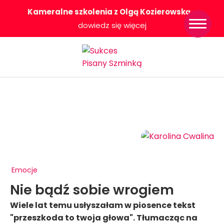
Kameralne szkolenia z Olgą Kozierowską
-
Strona główna
dowiedz się więcej
Konkurs Sukces
Pisany Szminką
Sklep
Wsparcie dla
Ciebie
O nas
Współpracujemy
WłączeniPlus
Emocje
Nie bądź sobie wrogiem
Wiele lat temu usłyszałam w piosence tekst
"przeszkoda to twoja głowa". Tłumacząc na