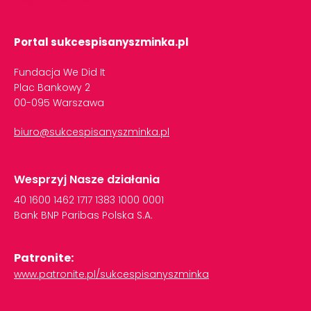
Portal sukcespisanyszminka.pl
Fundacja We Did It
Plac Bankowy 2
00-095 Warszawa
biuro@sukcespisanyszminka.pl
Wesprzyj Nasze działania
40
1600
1462
1717
1383
1000
0001
Bank
BNP
Paribas
Polska
S.A.
Patronite:
www.patronite.pl/sukcespisanyszminka