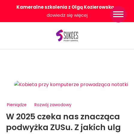
Kameralne szkolenia z Olgą Kozierowską
-
Strona główna
dowiedz się więcej
Konkurs Sukces
Pisany Szminką
Sklep
Wsparcie dla
Ciebie
O nas
Współpracujemy
WłączeniPlus
Pieniądze
Rozwój zawodowy
W 2025 czeka nas znacząca
podwyżka ZUSu. Z jakich ulg