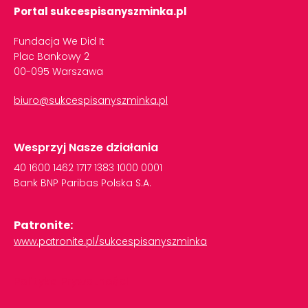
Portal sukcespisanyszminka.pl
Fundacja We Did It
Plac Bankowy 2
00-095 Warszawa
biuro@sukcespisanyszminka.pl
Wesprzyj Nasze działania
40
1600
1462
1717
1383
1000
0001
Bank
BNP
Paribas
Polska
S.A.
Patronite:
www.patronite.pl/sukcespisanyszminka
Polityka Prywatności