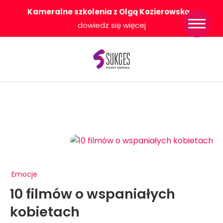
Kameralne szkolenia z Olgą Kozierowską
-
Strona główna
dowiedz się więcej
Konkurs Sukces
Pisany Szminką
Sklep
Wsparcie dla
Ciebie
O nas
Współpracujemy
WłączeniPlus
Emocje
10 filmów o wspaniałych
kobietach