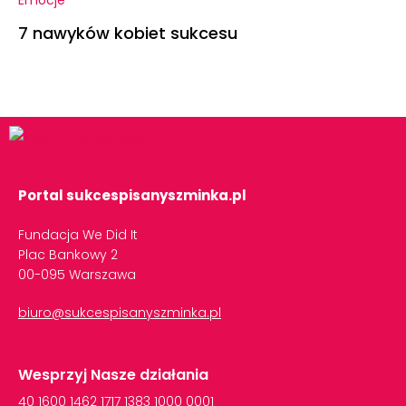
Emocje
7 nawyków kobiet sukcesu
Portal sukcespisanyszminka.pl
Fundacja We Did It
Plac Bankowy 2
00-095 Warszawa
biuro@sukcespisanyszminka.pl
Wesprzyj Nasze działania
40
1600
1462
1717
1383
1000
0001