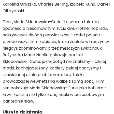
Karolina Gruszka, Charles Berling, Izabela Kuna, Daniel
Olbrychski
Film „Maria Skłodowska-Curie” to wierna faktom
opowieść o niesamowitym życiu dwukrotnej noblistki,
odkrywczyni dwóch pierwiastków – radu i polonu i
przede wszystkim kobiecie, która zdołała wkroczyć w
niegdyś zdominowany przez mężczyzn świat nauki.
Reżyserka Marie Noelle pokazuje portret
Skłodowskiej-Curie, jakiej dotąd nie znaliśmy – czułej
matki, kochającej żony, kobiety pełnej charyzmy i
stawiającej czoła problemom, lecz także
prowadzącej wewnętrzną walkę z samą sobą. Film
ten pokazuje Marię Skłodowską-Curie jako kobietę z
krwi i kości, a nie tylko ikonę nauki w bezosobowym
panteonie sław.
Ukryte działania