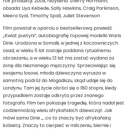
rok produkcji: 2009, reżyseria: Sherry Hormann,
obsada: Liya Kebede, Sally Hawkins, Craig Parkinson,
Meera Syal, Timothy Spall, Juliet Stevenson
Film powstał w oparciu o bestsellerową powieść
„Kwiat pustyni”, autobiografię topowej modelki Waris
Dirie. Urodzona w Somalii, w jednej z koczowniczych
osad, w wieku 5 lat zostaje poddana rytualnemu
obrzezaniu, a w wieku 13 lat ma zostać wydana za
żonę dla nieznanego mężczyzny. Sprzeciwiając się
swojemu losowi, młoda dziewczyna wyrusza w
samotną podróż do Mogadiszu, skąd udaje się do
Londynu. Tam jej życie obróci się o 180 stopni, kiedy
przypadkiem zostaje odkryta przez znanego
fotografa. Film ten pokazuje tragedię, która nadal jest
codziennością wielu afrykańskich dziewcząt. Jak
mówi sama Dirie „…co to znaczy być afrykańską
kobietą. Znaczy to cierpieć w milczeniu, biernie i