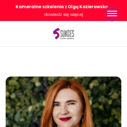
Kameralne szkolenia z Olgą Kozierowską
-
Strona główna
dowiedz się więcej
Konkurs Sukces
Pisany Szminką
Sklep
Wsparcie dla
Ciebie
O nas
Współpracujemy
WłączeniPlus