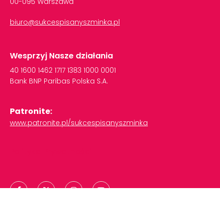
00-095 Warszawa
biuro@sukcespisanyszminka.pl
Wesprzyj Nasze działania
40
1600
1462
1717
1383
1000
0001
Bank
BNP
Paribas
Polska
S.A.
Patronite:
www.patronite.pl/sukcespisanyszminka
Polityka Prywatności