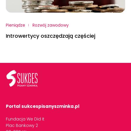
Pieniądze
Rozwój zawodowy
Introwertycy oszczędzają częściej
Portal sukcespisanyszminka.pl
Fundacja We Did It
Plac Bankowy 2