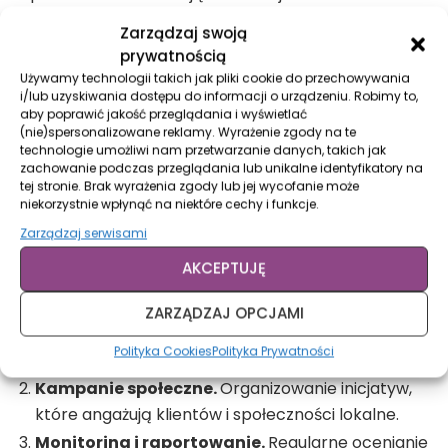
27%. Z kolei raport Mintel zwraca uwagę, że aż 64%
Zarządzaj swoją
młodych kobiet oczekuje, że marki będą podejmować
prywatnością
odważne działania na rzecz społeczeństwa, nawet
Używamy technologii takich jak pliki cookie do przechowywania
jeśli nie przynoszą one natychmiastowych korzyści
i/lub uzyskiwania dostępu do informacji o urządzeniu. Robimy to,
aby poprawić jakość przeglądania i wyświetlać
finansowych.
(nie)spersonalizowane reklamy. Wyrażenie zgody na te
technologie umożliwi nam przetwarzanie danych, takich jak
Rozbudowana strategia wdrożenia
zachowanie podczas przeglądania lub unikalne identyfikatory na
tej stronie. Brak wyrażenia zgody lub jej wycofanie może
brand purpose
niekorzystnie wpłynąć na niektóre cechy i funkcje.
Zarządzaj serwisami
Aby skutecznie wprowadzić brand purpose, należy
postawić na:
AKCEPTUJĘ
Edukację zespołu.
Wdrożenie misji firmy zaczyna
ZARZĄDZAJ OPCJAMI
się od pracowników, którzy muszą rozumieć i
Polityka Cookies
Polityka Prywatności
wierzyć w jej wartości.
Kampanie społeczne.
Organizowanie inicjatyw,
które angażują klientów i społeczności lokalne.
Monitoring i raportowanie.
Regularne ocenianie