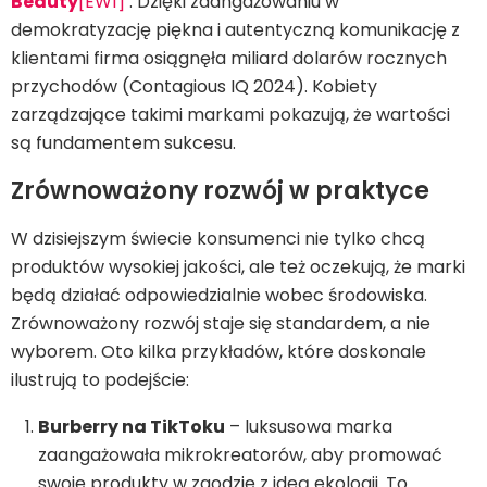
Beauty
[EW1]
. Dzięki zaangażowaniu w
demokratyzację piękna i autentyczną komunikację z
klientami firma osiągnęła miliard dolarów rocznych
przychodów (Contagious IQ 2024). Kobiety
zarządzające takimi markami pokazują, że wartości
są fundamentem sukcesu.
Zrównoważony rozwój w praktyce
W dzisiejszym świecie konsumenci nie tylko chcą
produktów wysokiej jakości, ale też oczekują, że marki
będą działać odpowiedzialnie wobec środowiska.
Zrównoważony rozwój staje się standardem, a nie
wyborem. Oto kilka przykładów, które doskonale
ilustrują to podejście:
Burberry na TikToku
– luksusowa marka
zaangażowała mikrokreatorów, aby promować
swoje produkty w zgodzie z ideą ekologii. To