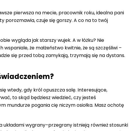
zawsze pierwsza na mecie, pracownik roku, idealna pani
ty porozmawia, czuje się gorszy. A co na to twój
obie wygląda jak starszy wujek. A w łóżku? Nie
h wspaniale, że małżeństwo kwitnie, że są szczęśliwi –
udzie się przed tobą zamykają, trzymają się na dystans.
oświadczeniem?
się wtedy, gdy król opuszcza salę. Interesujące,
wać, to skąd będziesz wiedzieć, czy jesteś
owym mundurze pogania cię niczym osiołka. Masz ochotę
a układami wygrany–przegrany istnieją również stosunki