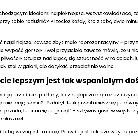
teś chodzącym ideałem: najpiękniejsza, wszystkowiedząca, 
przy tobie rozluźnić? Przecież każdy, kto z tobą dwie minu
ś najsilniejsza. Zawsze zbyt mało reprezentacyjny – przy t
ie wypaść gorzej? Twoi przyjaciele zawsze mówią, że u nic
pliwości? Czujesz nasilającą się sztuczność w relacjach, l
 stoi w galerii, ale dotykać przecież nie wolno…
ycie lepszym jest tak wspaniałym d
ni biją przed nim pokłony, lecz najlepsza impreza zaczyna 
 nie mają sensu? „Bzdury! Jeśli przestaniesz się porówny
 do przodu, bo inni cię dogonią!” – sztywny gość w wojsk
o słusznie!
tobą ważną informację. Prawda jest taka, że w życiu poz