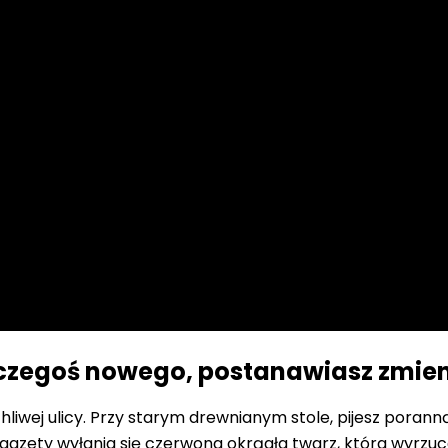
czegoś nowego, postanawiasz zmien
hliwej ulicy. Przy starym drewnianym stole, pijesz poran
azety wyłania się czerwona okrągła twarz, która wyrzuca p