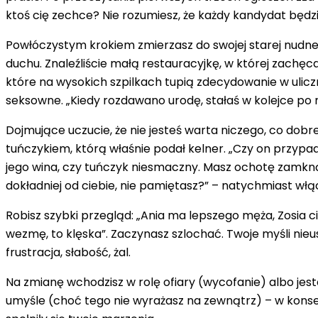
ktoś cię zechce? Nie rozumiesz, że każdy kandydat będzie 
Powłóczystym krokiem zmierzasz do swojej starej nudnej p
duchu. Znaleźliście małą restauracyjkę, w której zachęca
które na wysokich szpilkach tupią zdecydowanie w uliczny
seksowne. „Kiedy rozdawano urodę, stałaś w kolejce po nu
Dojmujące uczucie, że nie jesteś warta niczego, co dobr
tuńczykiem, którą właśnie podał kelner. „Czy on przypad
jego wina, czy tuńczyk niesmaczny. Masz ochotę zamknąć
dokładniej od ciebie, nie pamiętasz?” – natychmiast wł
Robisz szybki przegląd: „Ania ma lepszego męża, Zosia ci
wezmę, to klęska”. Zaczynasz szlochać. Twoje myśli nieus
frustracja, słabość, żal.
Na zmianę wchodzisz w rolę ofiary (wycofanie) albo jest
umyśle (choć tego nie wyrażasz na zewnątrz) – w konse