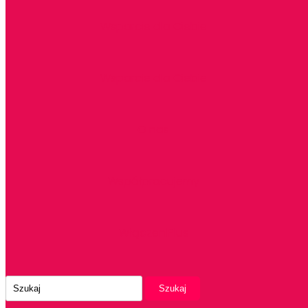
Wsparcie dla Ciebie
Wsparcie dla Ciebie
O nas
Współpracujemy
WłączeniPlus
Szukaj