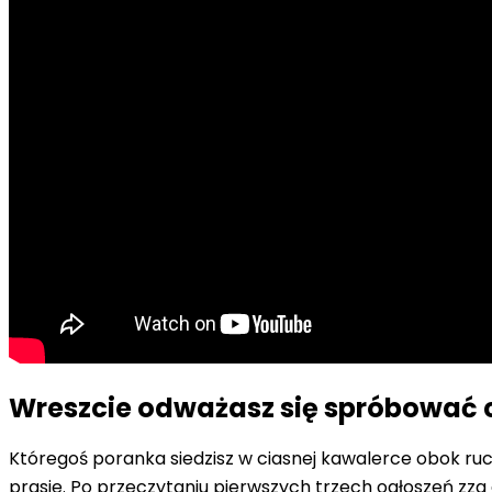
Wreszcie odważasz się spróbować 
Któregoś poranka siedzisz w ciasnej kawalerce obok ruc
prasie. Po przeczytaniu pierwszych trzech ogłoszeń zza g