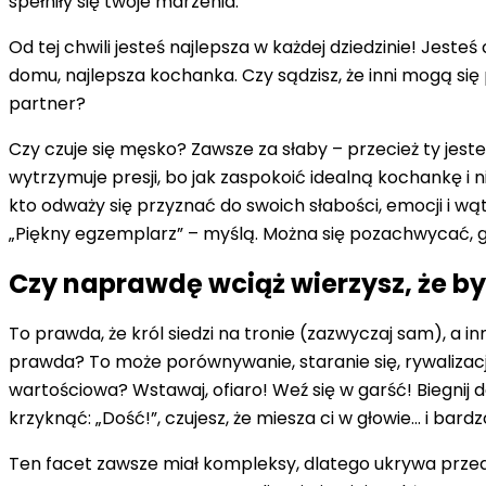
spełniły się twoje marzenia.
Od tej chwili jesteś najlepsza w każdej dziedzinie! Jes
domu, najlepsza kochanka. Czy sądzisz, że inni mogą się 
partner?
Czy czuje się męsko? Zawsze za słaby – przecież ty jeste
wytrzymuje presji, bo jak zaspokoić idealną kochankę i n
kto odważy się przyznać do swoich słabości, emocji i wąt
„Piękny egzemplarz” – myślą. Można się pozachwycać, gdy
Czy naprawdę wciąż wierzysz, że b
To prawda, że król siedzi na tronie (zazwyczaj sam), a in
prawda? To może porównywanie, staranie się, rywalizacja
wartościowa? Wstawaj, ofiaro! Weź się w garść! Biegnij
krzyknąć: „Dość!”, czujesz, że miesza ci w głowie… i bardz
Ten facet zawsze miał kompleksy, dlatego ukrywa przed 