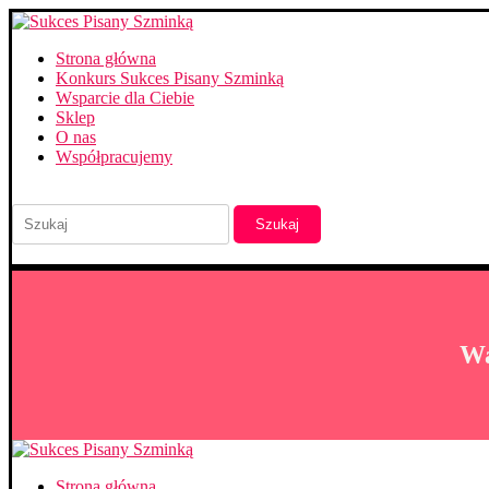
Strona główna
Konkurs Sukces Pisany Szminką
Wsparcie dla Ciebie
Sklep
O nas
Współpracujemy
Szukaj
Wa
Strona główna