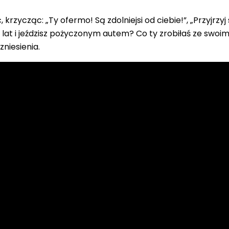
rzycząc: „Ty ofermo! Są zdolniejsi od ciebie!”, „Przyjrzy
ści lat i jeździsz pożyczonym autem? Co ty zrobiłaś ze swo
zniesienia.