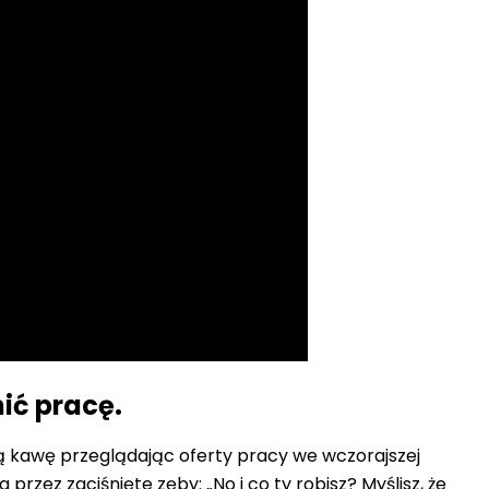
ić pracę.
ną kawę przeglądając oferty pracy we wczorajszej
rzez zaciśnięte zęby: „No i co ty robisz? Myślisz, że