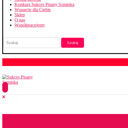
Konkurs Sukces Pisany Szminką
Wsparcie dla Ciebie
Sklep
O nas
Współpracujemy
Szukaj
Strona Główna