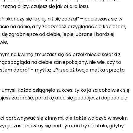
zną ci łzy, czujesz się jak ofiara losu.
kończy się lepiej, niż się zaczął” – pocieszasz się w
kacie na danie, a ty zaczynasz przyglądać się kobietom,
ę zgrabniejsze od ciebie, lepiej ubrane i bardziej
wie.
nym na kwintę zmuszasz się do przełknięcia sałatki z
ąż spogląda na ciebie zaniepokojony, nie wie, czy to
stem dobra” – myślisz. „Przecież twoja matka sprząta
umysł. Każda osiągnęła sukces, tylko ja za cokolwiek się
ujesz zazdrość, porażkę albo się poddajesz i dopada cię
e ci porównywać się z innymi, ale także walczyć w swoim
cję: zastanówmy się nad tym, co by się stało, gdyby