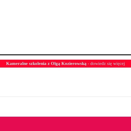
Kameralne szkolenia z Olgą Kozierowską
- dowiedz się więcej