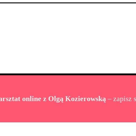
rsztat online z Olgą Kozierowską
– zapisz s