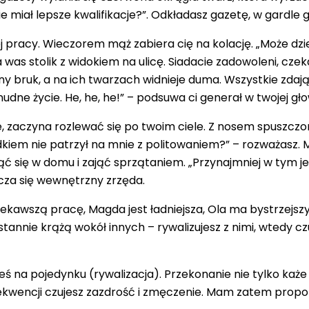
miał lepsze kwalifikacje?”. Odkładasz gazetę, w gardle grzę
racy. Wieczorem mąż zabiera cię na kolację. „Może dzień s
 was stolik z widokiem na ulicę. Siadacie zadowoleni, cze
 bruk, a na ich twarzach widnieje duma. Wszystkie zdają si
dne życie. He, he, he!” – podsuwa ci generał w twojej gło
e, zaczyna rozlewać się po twoim ciele. Z nosem spuszczo
kiem nie patrzył na mnie z politowaniem?” – rozważasz. M
 się w domu i zająć sprzątaniem. „Przynajmniej w tym je
ącza się wewnętrzny zrzęda.
ekawszą pracę, Magda jest ładniejsza, Ola ma bystrzejszy 
tannie krążą wokół innych – rywalizujesz z nimi, wtedy cz
eś na pojedynku (rywalizacja). Przekonanie nie tylko każ
kwencji czujesz zazdrość i zmęczenie. Mam zatem propozy