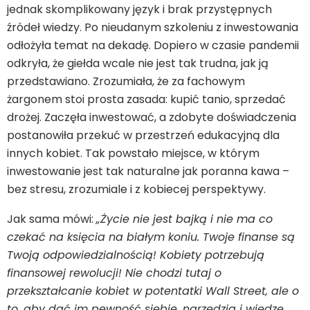
jednak skomplikowany język i brak przystępnych
źródeł wiedzy. Po nieudanym szkoleniu z inwestowania
odłożyła temat na dekadę. Dopiero w czasie pandemii
odkryła, że giełda wcale nie jest tak trudna, jak ją
przedstawiano. Zrozumiała, że za fachowym
żargonem stoi prosta zasada: kupić tanio, sprzedać
drożej. Zaczęła inwestować, a zdobyte doświadczenia
postanowiła przekuć w przestrzeń edukacyjną dla
innych kobiet. Tak powstało miejsce, w którym
inwestowanie jest tak naturalne jak poranna kawa –
bez stresu, zrozumiale i z kobiecej perspektywy.
Jak sama mówi:
„Życie nie jest bajką i nie ma co
czekać na księcia na białym koniu. Twoje finanse są
Twoją odpowiedzialnością! Kobiety potrzebują
finansowej rewolucji! Nie chodzi tutaj o
przekształcanie kobiet w potentatki Wall Street, ale o
to, aby dać im pewność siebie, narzędzia i wiedzę,