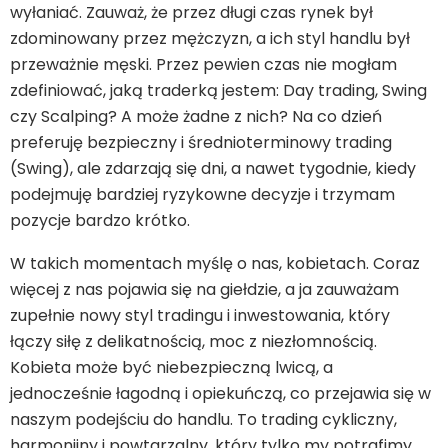
wyłaniać. Zauważ, że przez długi czas rynek był
zdominowany przez mężczyzn, a ich styl handlu był
przeważnie męski. Przez pewien czas nie mogłam
zdefiniować, jaką traderką jestem: Day trading, Swing
czy Scalping? A może żadne z nich? Na co dzień
preferuję bezpieczny i średnioterminowy trading
(Swing), ale zdarzają się dni, a nawet tygodnie, kiedy
podejmuję bardziej ryzykowne decyzje i trzymam
pozycje bardzo krótko.
W takich momentach myślę o nas, kobietach. Coraz
więcej z nas pojawia się na giełdzie, a ja zauważam
zupełnie nowy styl tradingu i inwestowania, który
łączy siłę z delikatnością, moc z niezłomnością.
Kobieta może być niebezpieczną lwicą, a
jednocześnie łagodną i opiekuńczą, co przejawia się w
naszym podejściu do handlu. To trading cykliczny,
harmonijny i powtarzalny, który tylko my potrafimy