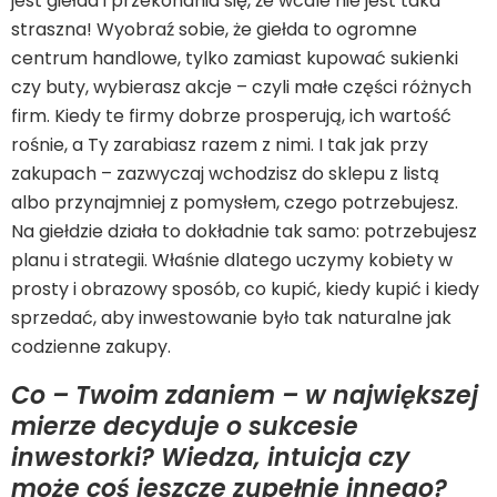
jest giełda i przekonania się, że wcale nie jest taka
straszna! Wyobraź sobie, że giełda to ogromne
centrum handlowe, tylko zamiast kupować sukienki
czy buty, wybierasz akcje – czyli małe części różnych
firm. Kiedy te firmy dobrze prosperują, ich wartość
rośnie, a Ty zarabiasz razem z nimi. I tak jak przy
zakupach – zazwyczaj wchodzisz do sklepu z listą
albo przynajmniej z pomysłem, czego potrzebujesz.
Na giełdzie działa to dokładnie tak samo: potrzebujesz
planu i strategii. Właśnie dlatego uczymy kobiety w
prosty i obrazowy sposób, co kupić, kiedy kupić i kiedy
sprzedać, aby inwestowanie było tak naturalne jak
codzienne zakupy.
Co – Twoim zdaniem – w największej
mierze decyduje o sukcesie
inwestorki? Wiedza, intuicja czy
może coś jeszcze zupełnie innego?