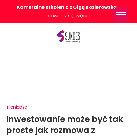
Kameralne szkolenia z Olgą Kozierowską
-
Strona główna
dowiedz się więcej
Konkurs Sukces
Pisany Szminką
Sklep
Wsparcie dla
Ciebie
O nas
Współpracujemy
WłączeniPlus
Pieniądze
Inwestowanie może być tak
proste jak rozmowa z