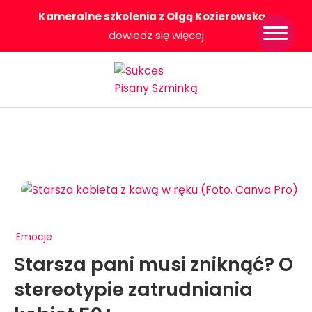
Kameralne szkolenia z Olgą Kozierowską
-
Strona główna
dowiedz się więcej
Konkurs Sukces
Pisany Szminką
Sklep
Wsparcie dla
Ciebie
O nas
Współpracujemy
WłączeniPlus
Emocje
Starsza pani musi zniknąć? O
stereotypie zatrudniania