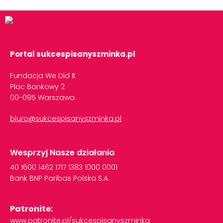
Portal sukcespisanyszminka.pl
Fundacja We Did It
Plac Bankowy 2
00-095 Warszawa
biuro@sukcespisanyszminka.pl
Wesprzyj Nasze działania
40
1600
1462
1717
1383
1000
0001
Bank
BNP
Paribas
Polska
S.A.
Patronite:
www.patronite.pl/sukcespisanyszminka