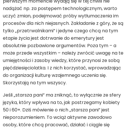
pierwszym momencie wydają się w tej chwili nie
nadążać np. za postępem technologicznym, warto
uczyć zmian, podejmować próby wytłumaczenia im
procesów dla nich niejasnych. Zakładanie z góry, że są
tylko „przetrwalnikami” i jedyne czego chcą na tym
etapie życia jest dotrwanie do emerytury jest
absolutnie pozbawione argumentów. Poza tym – a
może przede wszystkim – należy zwrócić uwagę na te
umiejętności i zasoby wiedzy, które przynosi ze sobą
pięćdziesięciolatka. I z nich korzystać, wprowadzając
do organizacji kulturę wzajemnego uczenia się.
Skorzystają na tym wszyscy.
Jeśli „starsza pani” ma zniknąć, to wyłącznie ze sfery
języka, który wpływa na to, jak postrzegamy kobiety
50 i 60+. Dziś mówienie o nich „starsza pani” jest
nieporozumieniem. To wciąż aktywne zawodowo
osoby, które chcą pracować, działać i ciągle się