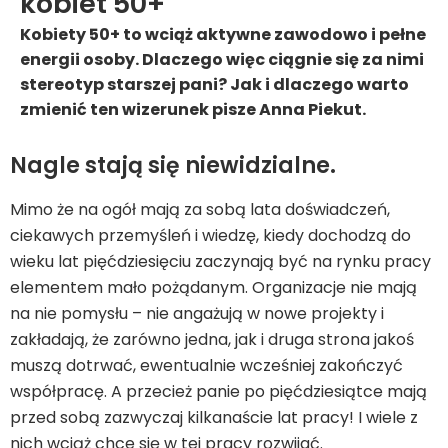
kobiet 50+
Kobiety 50+ to wciąż aktywne zawodowo i pełne
energii osoby. Dlaczego więc ciągnie się za nimi
stereotyp starszej pani? Jak i dlaczego warto
zmienić ten wizerunek pisze Anna Piekut.
Nagle stają się niewidzialne.
Mimo że na ogół mają za sobą lata doświadczeń,
ciekawych przemyśleń i wiedzę, kiedy dochodzą do
wieku lat pięćdziesięciu zaczynają być na rynku pracy
elementem mało pożądanym. Organizacje nie mają
na nie pomysłu – nie angażują w nowe projekty i
zakładają, że zarówno jedna, jak i druga strona jakoś
muszą dotrwać, ewentualnie wcześniej zakończyć
współpracę. A przecież panie po pięćdziesiątce mają
przed sobą zazwyczaj kilkanaście lat pracy! I wiele z
nich wciąż chce się w tej pracy rozwijać.