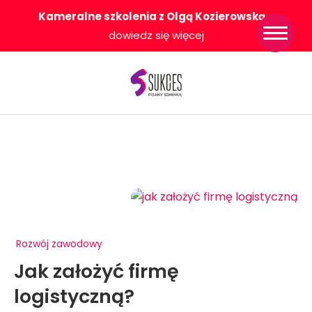
Kameralne szkolenia z Olgą Kozierowską
-
Strona główna
dowiedz się więcej
Konkurs Sukces
Pisany Szminką
Sklep
Wsparcie dla
Ciebie
O nas
Współpracujemy
WłączeniPlus
Rozwój zawodowy
Jak założyć firmę
logistyczną?