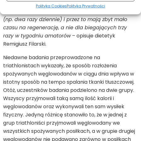
dedykowane są przede wszystkim dla zawodowców,
Polityka Cookies
Polityka Prywatności
którzy trenują z ponadprzeciętną intensywnością
(np. dwa razy dziennie) i przez to mają zbyt mało
czasu na regenerację, a nie dla biegających trzy
razy w tygodniu amatorów
– opisuje dietetyk
Remigiusz Filarski.
Niedawne badania przeprowadzone na
triathlonistach wykazały, że sposób rozłożenia
spożywanych węglowodanów w ciągu dnia wpływa w
istotny sposób na tempo spalania tkanki tłuszczowej.
Otóż, uczestników badania podzielono na dwie grupy.
Wszyscy przyjmowali taką samą ilość kalorii i
węglowodanów oraz wykonywali ten sam wysiłek
fizyczny. Jedyną różnicę stanowiło to, że w jednej z
grup triathloniści przyjmowali węglowodany we
wszystkich spożywanych posiłkach, a w grupie drugiej
węglowodanów nie podawano zarówno w posiłkach