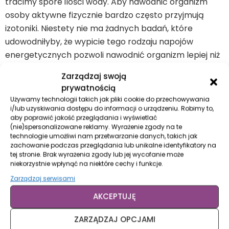
tracimy spore ilości wody. Aby nawodnić organizm
osoby aktywne fizycznie bardzo często przyjmują
izotoniki. Niestety nie ma żadnych badań, które
udowodniłyby, że wypicie tego rodzaju napojów
energetycznych pozwoli nawodnić organizm lepiej niż
woda. Faktem jest jednak to, że w 1 litrze dowolnego
Zarządzaj swoją
izotoniku znajduje się około 10 łyżeczek cukru. Zamiast
prywatnością
napoju izotonicznego, lepiej włączyć do diety… sok z
Używamy technologii takich jak pliki cookie do przechowywania
buraków. –
Jak się okazuje, butelka takiego napoju
i/lub uzyskiwania dostępu do informacji o urządzeniu. Robimy to,
aby poprawić jakość przeglądania i wyświetlać
wypita na około 40 minut przed treningiem pozwala
(nie)spersonalizowane reklamy. Wyrażenie zgody na te
na lepsze dotlenienie mięśni
– podpowiada ekspert z
technologie umożliwi nam przetwarzanie danych, takich jak
zachowanie podczas przeglądania lub unikalne identyfikatory na
Centrum Dietetyki Stosowanej.
tej stronie. Brak wyrażenia zgody lub jej wycofanie może
niekorzystnie wpłynąć na niektóre cechy i funkcje.
Odpowiednio dobrane
Zarządzaj serwisami
węglowodany
AKCEPTUJĘ
Uważać trzeba też z suplementami. –
W praktyce
ZARZĄDZAJ OPCJAMI
różnego rodzaju odżywki węglowodanowe