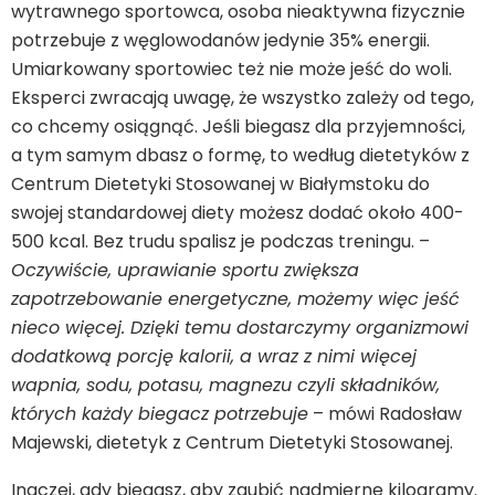
wytrawnego sportowca, osoba nieaktywna fizycznie
potrzebuje z węglowodanów jedynie 35% energii.
Umiarkowany sportowiec też nie może jeść do woli.
Eksperci zwracają uwagę, że wszystko zależy od tego,
co chcemy osiągnąć. Jeśli biegasz dla przyjemności,
a tym samym dbasz o formę, to według dietetyków z
Centrum Dietetyki Stosowanej w Białymstoku do
swojej standardowej diety możesz dodać około 400-
500 kcal. Bez trudu spalisz je podczas treningu. –
Oczywiście, uprawianie sportu zwiększa
zapotrzebowanie energetyczne, możemy więc jeść
nieco więcej. Dzięki temu dostarczymy organizmowi
dodatkową porcję kalorii, a wraz z nimi więcej
wapnia, sodu, potasu, magnezu czyli składników,
których każdy biegacz potrzebuje
– mówi Radosław
Majewski, dietetyk z Centrum Dietetyki Stosowanej.
Inaczej, gdy biegasz, aby zgubić nadmierne kilogramy.