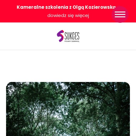
Kameralne szkolenia z Olgą Kozierowską
-
Strona główna
dowiedz się więcej
Konkurs Sukces
Pisany Szminką
Sklep
Wsparcie dla
Ciebie
O nas
Współpracujemy
WłączeniPlus