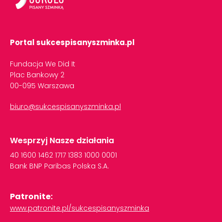
Portal sukcespisanyszminka.pl
Fundacja We Did It
Plac Bankowy 2
00-095 Warszawa
biuro@sukcespisanyszminka.pl
Wesprzyj Nasze działania
40
1600
1462
1717
1383
1000
0001
Bank
BNP
Paribas
Polska
S.A.
Patronite:
www.patronite.pl/sukcespisanyszminka