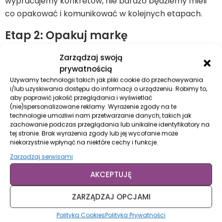
wypracujemy konkretów, nie bardzo będziemy mieli
co opakować i komunikować w kolejnych etapach.
Etap 2: Opakuj markę
Drugi etap budowania marki to jej „opakowanie”, czyli
Zarządzaj swoją
prywatnością
strona wizualna, gdyż marka to również wygląd
Używamy technologii takich jak pliki cookie do przechowywania
zewnętrzny, który musi być spójny z wartościami
i/lub uzyskiwania dostępu do informacji o urządzeniu. Robimy to,
marki.
aby poprawić jakość przeglądania i wyświetlać
(nie)spersonalizowane reklamy. Wyrażenie zgody na te
technologie umożliwi nam przetwarzanie danych, takich jak
Wizualna strona marki może wydawać się mało
zachowanie podczas przeglądania lub unikalne identyfikatory na
istotnym elementem na początku procesu
tej stronie. Brak wyrażenia zgody lub jej wycofanie może
budowania marki, ale należy pamiętać, że pierwsze,
niekorzystnie wpłynąć na niektóre cechy i funkcje.
co widzimy przy kontakcie z marką osobistą to
Zarządzaj serwisami
właśnie człowiek – jego wygląd i zachowanie oraz
AKCEPTUJĘ
wygląd wszystkiego co reprezentuje markę, czyli cała
tzw. identyfikacja wizualna. Identyfikacja wizualna
ZARZĄDZAJ OPCJAMI
marki to wszystko co ją obrazuje – logo, hasło,
Polityka Cookies
Polityka Prywatności
wszelkie materiały reklamowe i grafiki, które