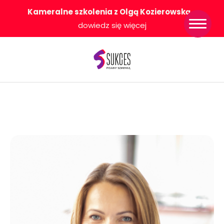
Kameralne szkolenia z Olgą Kozierowską
-
Strona główna
dowiedz się więcej
Konkurs Sukces
Pisany Szminką
Sklep
Wsparcie dla
Ciebie
O nas
Współpracujemy
WłączeniPlus