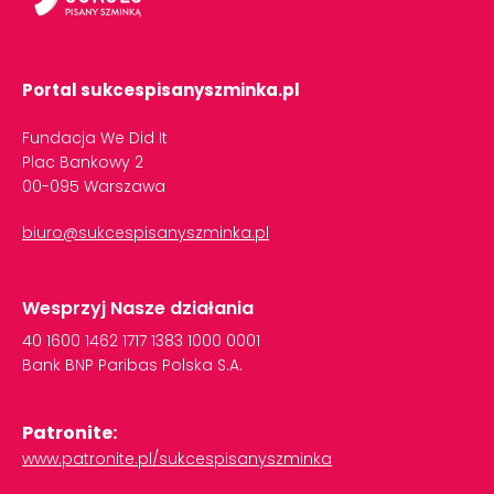
Portal sukcespisanyszminka.pl
Fundacja We Did It
Plac Bankowy 2
00-095 Warszawa
biuro@sukcespisanyszminka.pl
Wesprzyj Nasze działania
40
1600
1462
1717
1383
1000
0001
Bank
BNP
Paribas
Polska
S.A.
Patronite:
www.patronite.pl/sukcespisanyszminka