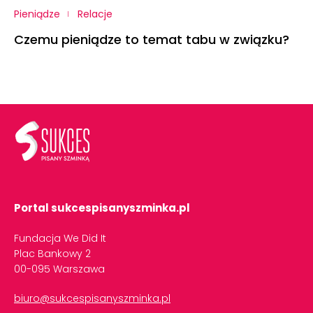
Pieniądze
Relacje
Czemu pieniądze to temat tabu w związku?
Portal sukcespisanyszminka.pl
Fundacja We Did It
Plac Bankowy 2
00-095 Warszawa
biuro@sukcespisanyszminka.pl