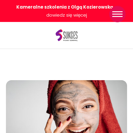
Kameralne szkolenia z Olgą Kozierowską
-
Strona główna
dowiedz się więcej
Konkurs Sukces
Pisany Szminką
Sklep
Wsparcie dla
Ciebie
O nas
Współpracujemy
WłączeniPlus