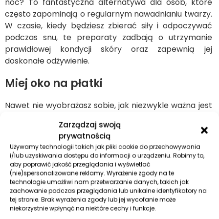
noc? To fantastyczna alternatywa dla osób, które
często zapominają o regularnym nawadnianiu twarzy.
W czasie, kiedy będziesz zbierać siły i odpoczywać
podczas snu, te preparaty zadbają o utrzymanie
prawidłowej kondycji skóry oraz zapewnią jej
doskonałe odżywienie.
Miej oko na płatki
Nawet nie wyobrażasz sobie, jak niezwykle ważna jest
odpowiednia pielęgnacja skóry wokół oczu.
Zarządzaj swoją
Prawidłowe nawilżenie i wygładzenie tych okolic
prywatnością
sprawi, że będziesz mogła skutecznie opóźnić proces
Używamy technologii takich jak pliki cookie do przechowywania
starzenia oraz wstrzymać pogłębianie zmarszczek
i/lub uzyskiwania dostępu do informacji o urządzeniu. Robimy to,
mimicznych. Płatki pod oczy powinny przede
aby poprawić jakość przeglądania i wyświetlać
(nie)spersonalizowane reklamy. Wyrażenie zgody na te
wszystkim charakteryzować się wysoką zawartością
technologie umożliwi nam przetwarzanie danych, takich jak
składników aktywnych, takich jak kwas hialuronowy,
zachowanie podczas przeglądania lub unikalne identyfikatory na
kolagen czy też kompleksy witamin i minerałów. Z tyłu
tej stronie. Brak wyrażenia zgody lub jej wycofanie może
niekorzystnie wpłynąć na niektóre cechy i funkcje.
saszetki niemal zawsze jest zawarta informacja o