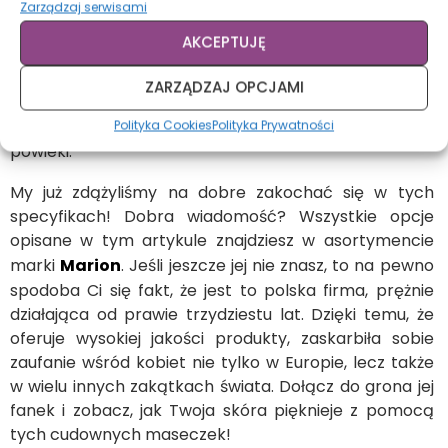
tym, jakie inne wartościowe elementy możesz znaleźć
Zarządzaj serwisami
w kosmetyku. Jeśli jest to wyciąg z aloesu, ekstrakt z
AKCEPTUJĘ
ogórka lub olej arganowy, to możesz mieć pewność,
że uzyskasz wielowymiarowy efekt. Dogłębnie
ZARZĄDZAJ OPCJAMI
nawodnisz delikatny naskórek, zapewnisz mu
specjalną ochronę oraz zregenerujesz i rozjaśnisz
Polityka Cookies
Polityka Prywatności
powieki.
My już zdążyliśmy na dobre zakochać się w tych
specyfikach! Dobra wiadomość? Wszystkie opcje
opisane w tym artykule znajdziesz w asortymencie
marki
Marion
. Jeśli jeszcze jej nie znasz, to na pewno
spodoba Ci się fakt, że jest to polska firma, prężnie
działająca od prawie trzydziestu lat. Dzięki temu, że
oferuje wysokiej jakości produkty, zaskarbiła sobie
zaufanie wśród kobiet nie tylko w Europie, lecz także
w wielu innych zakątkach świata. Dołącz do grona jej
fanek i zobacz, jak Twoja skóra pięknieje z pomocą
tych cudownych maseczek!