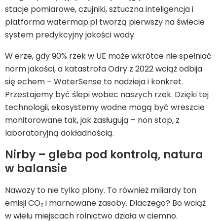
stacje pomiarowe, czujniki, sztuczna inteligencja i
platforma watermap.pl tworzą pierwszy na świecie
system predykcyjny jakości wody.
W erze, gdy 90% rzek w UE może wkrótce nie spełniać
norm jakości, a katastrofa Odry z 2022 wciąż odbija
się echem – WaterSense to nadzieja i konkret.
Przestajemy być ślepi wobec naszych rzek. Dzięki tej
technologii, ekosystemy wodne mogą być wreszcie
monitorowane tak, jak zasługują – non stop, z
laboratoryjną dokładnością.
Nirby – gleba pod kontrolą, natura
w balansie
Nawozy to nie tylko plony. To również miliardy ton
emisji CO₂ i marnowane zasoby. Dlaczego? Bo wciąż
w wielu miejscach rolnictwo działa w ciemno.