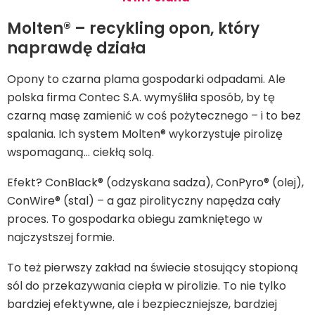
Molten® – recykling opon, który
naprawdę działa
Opony to czarna plama gospodarki odpadami. Ale
polska firma Contec S.A. wymyśliła sposób, by tę
czarną masę zamienić w coś pożytecznego – i to bez
spalania. Ich system Molten® wykorzystuje pirolizę
wspomaganą… ciekłą solą.
Efekt? ConBlack® (odzyskana sadza), ConPyro® (olej),
ConWire® (stal) – a gaz pirolityczny napędza cały
proces. To gospodarka obiegu zamkniętego w
najczystszej formie.
To też pierwszy zakład na świecie stosujący stopioną
sól do przekazywania ciepła w pirolizie. To nie tylko
bardziej efektywne, ale i bezpieczniejsze, bardziej