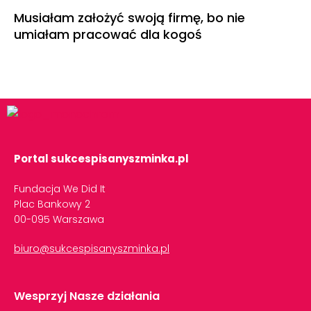
Musiałam założyć swoją firmę, bo nie
umiałam pracować dla kogoś
Portal sukcespisanyszminka.pl
Fundacja We Did It
Plac Bankowy 2
00-095 Warszawa
biuro@sukcespisanyszminka.pl
Wesprzyj Nasze działania