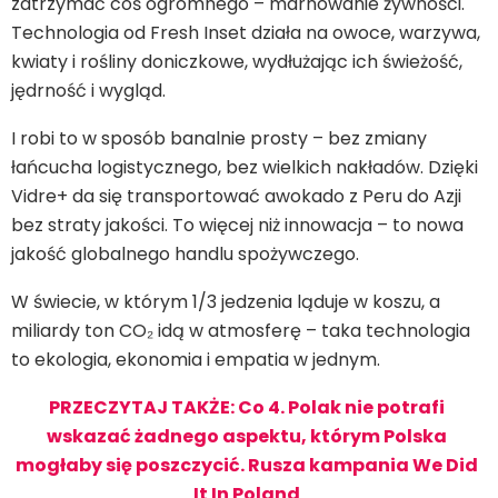
zatrzymać coś ogromnego – marnowanie żywności.
Technologia od Fresh Inset działa na owoce, warzywa,
kwiaty i rośliny doniczkowe, wydłużając ich świeżość,
jędrność i wygląd.
I robi to w sposób banalnie prosty – bez zmiany
łańcucha logistycznego, bez wielkich nakładów. Dzięki
Vidre+ da się transportować awokado z Peru do Azji
bez straty jakości. To więcej niż innowacja – to nowa
jakość globalnego handlu spożywczego.
W świecie, w którym 1/3 jedzenia ląduje w koszu, a
miliardy ton CO₂ idą w atmosferę – taka technologia
to ekologia, ekonomia i empatia w jednym.
PRZECZYTAJ TAKŻE: Co 4. Polak nie potrafi
wskazać żadnego aspektu, którym Polska
mogłaby się poszczycić. Rusza kampania We Did
It In Poland