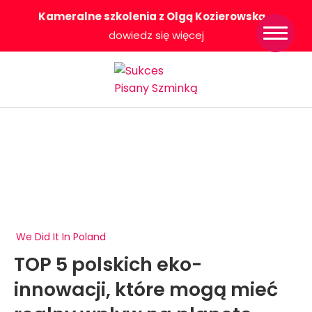
Kameralne szkolenia z Olgą Kozierowską
-
Strona główna
dowiedz się więcej
Konkurs Sukces
Pisany Szminką
Sklep
Wsparcie dla
Ciebie
O nas
Współpracujemy
WłączeniPlus
We Did It In Poland
TOP 5 polskich eko-
innowacji, które mogą mieć