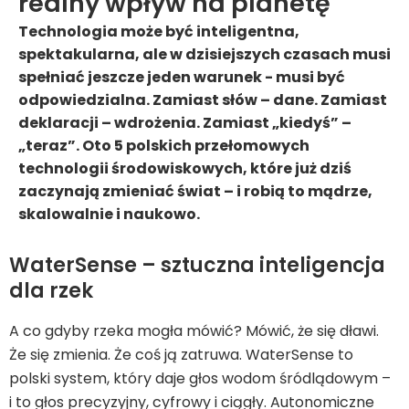
realny wpływ na planetę
Technologia może być inteligentna,
spektakularna, ale w dzisiejszych czasach musi
spełniać jeszcze jeden warunek - musi być
odpowiedzialna. Zamiast słów – dane. Zamiast
deklaracji – wdrożenia. Zamiast „kiedyś” –
„teraz”. Oto 5 polskich przełomowych
technologii środowiskowych, które już dziś
zaczynają zmieniać świat – i robią to mądrze,
skalowalnie i naukowo.
WaterSense – sztuczna inteligencja
dla rzek
A co gdyby rzeka mogła mówić? Mówić, że się dławi.
Że się zmienia. Że coś ją zatruwa. WaterSense to
polski system, który daje głos wodom śródlądowym –
i to głos precyzyjny, cyfrowy i ciągły. Autonomiczne