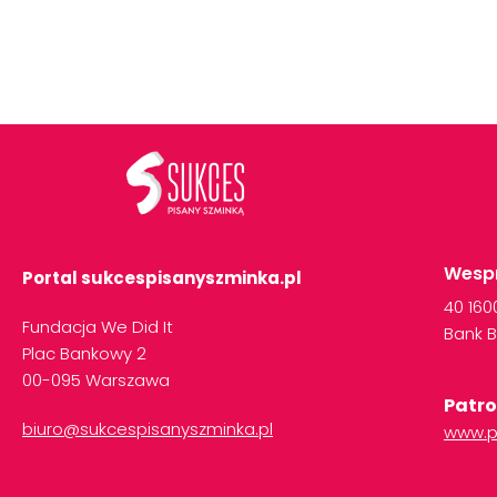
Wespr
Portal sukcespisanyszminka.pl
40
16
Fundacja We Did It
Bank
B
Plac Bankowy 2
00-095 Warszawa
Patro
biuro@sukcespisanyszminka.pl
www.p