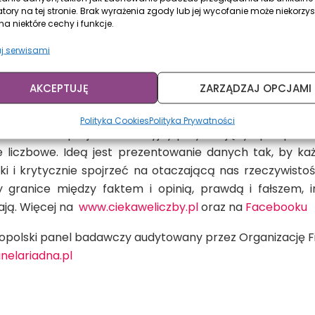
atory na tej stronie. Brak wyrażenia zgody lub jej wycofanie może niekorzys
——————————————————
a niektóre cechy i funkcje.
giczna
: Badanie przeprowadzone dla serwisu ciekawel
j serwisami
na. Próba ogólnopolska losowo-kwotowa N=1053 osób 
ntacji w populacji dla płci, wieku i wielkości miejscowoś
AKCEPTUJĘ
ZARZĄDZAJ OPCJAMI
 roku. Metoda CAWI.
Polityka Cookies
Polityka Prywatności
l
to autorski projekt edukacyjny przybliżający opinii publ
 liczbowe. Ideą jest prezentowanie danych tak, by ka
ki i krytycznie spojrzeć na otaczającą nas rzeczywisto
 granice między faktem i opinią, prawdą i fałszem, i
rają. Więcej na
www.ciekaweliczby.pl
oraz na
Facebooku
opolski panel badawczy audytowany przez Organizację Fi
elariadna.pl