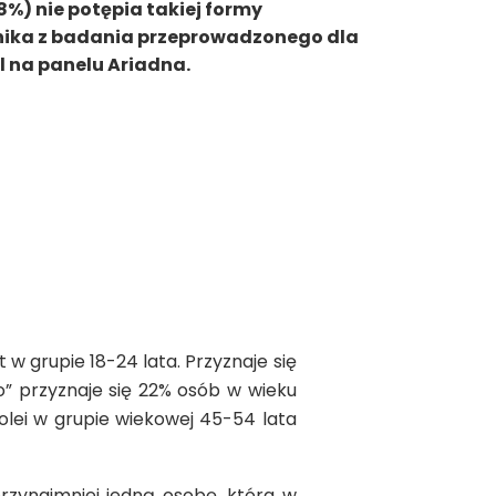
8%) nie potępia takiej formy
nika z badania przeprowadzonego dla
l na panelu Ariadna.
 w grupie 18-24 lata. Przyznaje się
” przyznaje się 22% osób w wieku
kolei w grupie wiekowej 45-54 lata
rzynajmniej jedną osobę, która w