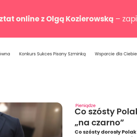
tat online z Olgą Kozierowską
– zapi
łówna
Konkurs Sukces Pisany Szminką
Wsparcie dla Ciebie
Pieniądze
Co szósty Pola
„na czarno”
Co szósty dorosły Polak