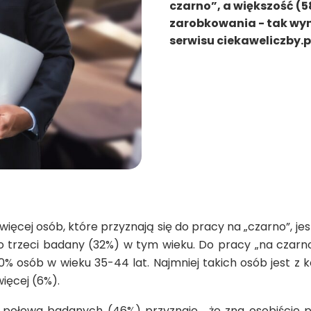
czarno”, a większość (5
zarobkowania - tak wy
serwisu ciekaweliczby.p
ęcej osób, które przyznają się do pracy na „czarno”, jest
o trzeci badany (32%) w tym wieku. Do pracy „na czarno
0% osób w wieku 35-44 lat. Najmniej takich osób jest z 
więcej (6%).
l połowa badanych (46%) przyznaje, że zna osobiście p