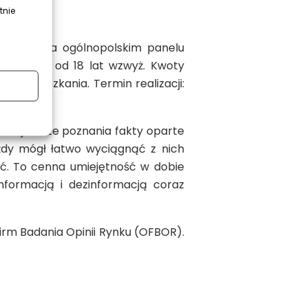
tnie
iczby.pl na ogólnopolskim panelu
w wieku od 18 lat wzwyż. Kwoty
ci zamieszkania. Termin realizacji:
icznej warte poznania fakty oparte
żdy mógł łatwo wyciągnąć z nich
ść. To cenna umiejętność w dobie
nformacją i dezinformacją coraz
rm Badania Opinii Rynku (OFBOR).