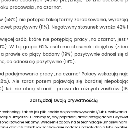
roku pracowała „na czarno”.
 (58%) nie potępia takiej formy zarobkowania, wyrażaj
 nawet pozytywny (11%). Negatywny stosunek wyraża 42%
ięcej osób, które nie potępiają pracy „na czarno”, jest
81%). W tej grupie 62% osób ma stosunek obojętny (zde
a prawie co piąty badany (19%) pozytywnie odnosi się do
o, co odnosi się pozytywnie (19%).
d podejmowania pracy „na czarno” Polacy wskazują najcz
28%). Ale zaraz potem pojawiają się bardziej niepokoj
 lub nie chcą stracić prawa do różnych zasiłków (1
acy „na czarno”, by nie płacić podatków i składek ZUS.
Zarządzaj swoją prywatnością
my długą tradycję kombinowania wywodzącą się jeszcze 
technologii takich jak pliki cookie do przechowywania i/lub uzyskiwania
my inne czasy, a tak dużo młodych Polaków przyznaje się 
macji o urządzeniu. Robimy to, aby poprawić jakość przeglądania i wyświe
rsonalizowane reklamy. Wyrażenie zgody na te technologie umożliwi nam
łego. To utrudnia budowanie odpowiedzialnego społeczeńs
zanie danych, takich jak zachowanie podczas przeglądania lub unikalne