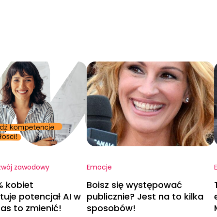
zwój zawodowy
Emocje
% kobiet
Boisz się występować
uje potencjał AI w
publicznie? Jest na to kilka
as to zmienić!
sposobów!