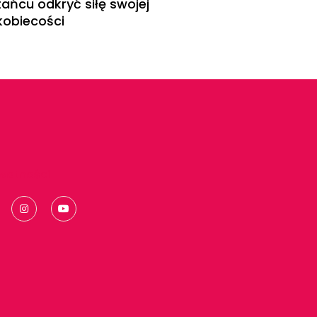
tańcu odkryć siłę swojej
kobiecości
ywatności