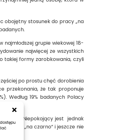
ąc obojętny stosunek do pracy „na
 badanych.
 w najmłodszej grupie wiekowej 18-
cydowanie najwięcej ze wszystkich
 takiej formy zarobkowania, czyli
ęściej po prostu chęć dorobienia
ące przekonania, że tak proponuje
8%). Według 19% badanych Polacy
z PRL-u. Niepokojący jest jednak
 dostępu
do pracy „na czarno” i jeszcze nie
tlać
twa”.