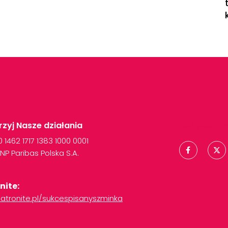
zyj Nasze działania
Polityka Pr
00
1462
1717
1383
1000
0001
NP
Paribas
Polska
S.A.
nite:
atronite.pl/sukcespisanyszminka