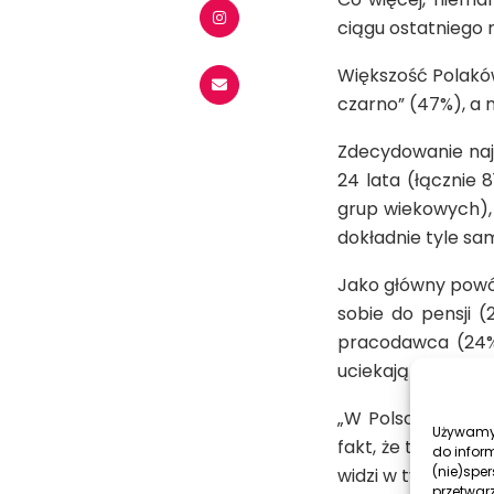
ciągu ostatniego 
Większość Polaków
czarno” (47%), a
Zdecydowanie najw
24 lata (łącznie 
grup wiekowych), 
dokładnie tyle sam
Jako główny powó
sobie do pensji (
pracodawca (24%)
uciekają się do pr
„W Polsce mieliś
Używamy 
fakt, że teraz ma
do infor
(nie)spe
widzi w tym nic z
przetwar