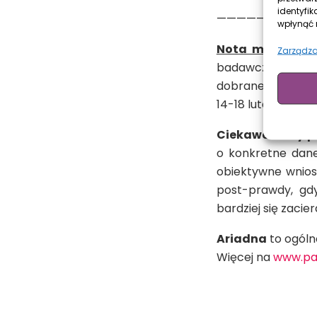
identyfik
——————————
wpłynąć n
Nota metodolo
Zarządza
badawczym Ariad
dobrane wg repreze
14-18 lutego 2020
Ciekaweliczby.p
o konkretne dane
obiektywne wnios
post-prawdy, gdy
bardziej się zacie
Ariadna
to ogóln
Więcej na
www.pan