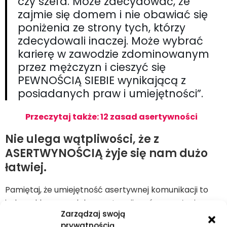
czy szefa. Może zdecydować, że
zajmie się domem i nie obawiać się
poniżenia ze strony tych, którzy
zdecydowali inaczej. Może wybrać
karierę w zawodzie zdominowanym
przez mężczyzn i cieszyć się
PEWNOŚCIĄ SIEBIE wynikającą z
posiadanych praw i umiejętności”.
Przeczytaj także: 12 zasad asertywności
Nie ulega wątpliwości, że z
ASERTWYNOŚCIĄ żyje się nam dużo
łatwiej.
Pamiętaj, że umiejętność asertywnej komunikacji to
jedna z kluczowych kompetencji zarówno w życiu
Zarządzaj swoją
prywatnym jak i zawodowym. Im bardziej jesteśmy
prywatnością