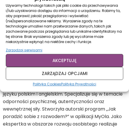
asertywne, tym lepiej czujemy się same ze sobą oraz
Używamy technologii takich jak pliki cookie do przechowywania
otaczającym nas światem. Jest w nas więcej spokoju i
i/lub uzyskiwania dostępu do informacji o urządzeniu. Robimy to,
pewności siebie. Swobodniej wyrażamy swoje opinie,
aby poprawić jakość przeglądania i wyświetlać
(nie)spersonalizowane reklamy. Wyrażenie zgody na te
pragnienia i potrzeby. Tworzymy zdrowe i harmonijne
technologie umożliwi nam przetwarzanie danych, takich jak
relacje. Potrafimy zadbać o swoje życiowe granice.
zachowanie podczas przeglądania lub unikalne identyfikatory na
tej stronie. Brak wyrażenia zgody lub jej wycofanie może
niekorzystnie wpłynąć na niektóre cechy i funkcje.
O autorce
Zarządzaj serwisami
Kasia Malinowska
– certyfikowany coach, trenerka
AKCEPTUJĘ
umiejętności miękkich, specjalistka w temacie
pewności siebie, ekspertka Sukcesu Pisanego
ZARZĄDZAJ OPCJAMI
Szminką. Prowadzi warsztaty, szkolenia, webinary,
Polityka Cookies
Polityka Prywatności
sesje coachingowe oraz konsultacje indywidualne w
języku polskim i angielskim. Specjalizuje się w temacie
odporności psychicznej, autentyczności oraz
wewnętrznej siły. Stworzyła autorski program „Jak
poradzić sobie z rozwodem?” w aplikacji MyOla. Jako
ekspertka w obszarze rozwoju osobistego realizuje