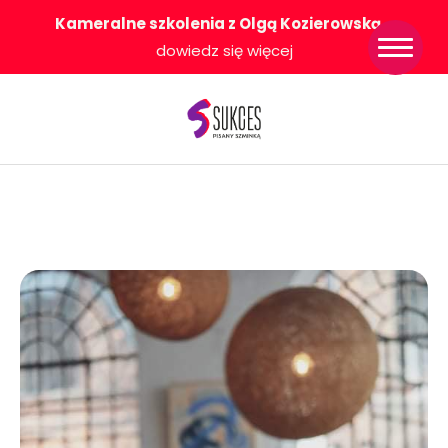
Kameralne szkolenia z Olgą Kozierowską
-
Strona główna
dowiedz się więcej
Konkurs Sukces
Pisany Szminką
Sklep
Wsparcie dla
Ciebie
O nas
Współpracujemy
WłączeniPlus