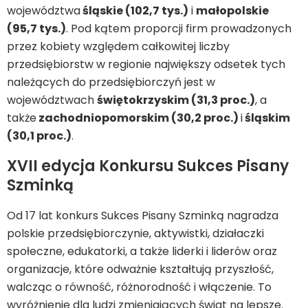
województwa
śląskie (102,7 tys.)
i
małopolskie
(95,7 tys.)
. Pod kątem proporcji firm prowadzonych
przez kobiety względem całkowitej liczby
przedsiębiorstw w regionie największy odsetek tych
należących do przedsiębiorczyń jest w
województwach
świętokrzyskim (31,3 proc.)
, a
także
zachodniopomorskim (30,2 proc.)
i
śląskim
(30,1 proc.)
.
XVII edycja Konkursu Sukces Pisany
Szminką
Od 17 lat konkurs Sukces Pisany Szminką nagradza
polskie przedsiębiorczynie, aktywistki, działaczki
społeczne, edukatorki, a także liderki i liderów oraz
organizacje, które odważnie kształtują przyszłość,
walcząc o równość, różnorodność i włączenie. To
wyróżnienie dla ludzi zmieniających świat na lepsze.