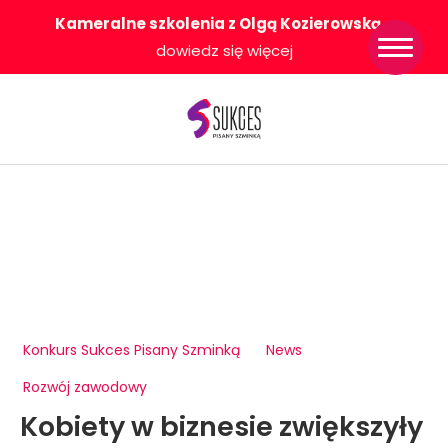
Kameralne szkolenia z Olgą Kozierowską
-
Strona główna
dowiedz się więcej
Konkurs Sukces
Pisany Szminką
Sklep
Wsparcie dla
Ciebie
O nas
Współpracujemy
WłączeniPlus
Konkurs Sukces Pisany Szminką
News
Rozwój zawodowy
Kobiety w biznesie zwiększyły