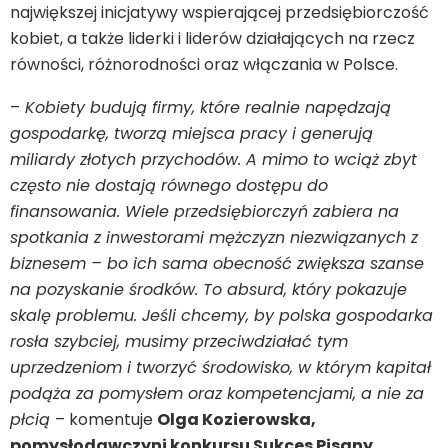
największej inicjatywy wspierającej przedsiębiorczość
kobiet, a także liderki i liderów działających na rzecz
równości, różnorodności oraz włączania w Polsce.
–
Kobiety budują firmy, które realnie napędzają
gospodarkę, tworzą miejsca pracy i generują
miliardy złotych przychodów. A mimo to wciąż zbyt
często nie dostają równego dostępu do
finansowania. Wiele przedsiębiorczyń zabiera na
spotkania z inwestorami mężczyzn niezwiązanych z
biznesem – bo ich sama obecność zwiększa szanse
na pozyskanie środków. To absurd, który pokazuje
skalę problemu. Jeśli chcemy, by polska gospodarka
rosła szybciej, musimy przeciwdziałać tym
uprzedzeniom i tworzyć środowisko, w którym kapitał
podąża za pomysłem oraz kompetencjami, a nie za
płcią
– komentuje
Olga Kozierowska,
pomysłodawczyni konkursu Sukces Pisany