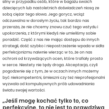
silny w przypadku osób, które w bagażu swoich
dziecięcych lub nastoletnich doświadczeń niosą ze
sobą ciężar tego słowa. Jego gorycz, wciąż
odczuwalna w dorosłym życiu, tak bardzo nas
przeraża, że nie chcemy znowu czuć tego wstydu i
upokorzenia, z którymi kiedyś nie umieliśmy sobie
poradzić. Część z nas nie mając dostępu do innych
strategii, dość szybko i niepostrzeżenie wpada w sidła
perfekcjonizmu naiwnie wierząc w to, że on nas
ochroni od krzywdzących ocen, które trafiały prosto
w serce. Niestety nie tędy droga. Akceptacja, czyli
pogodzenie się z tym, że w oczach innych możemy
być niekompetentni, śmieszni czy też nieprofesjonalni
wyzwala od kompulsywnych prób udowadniania
światu swojej wartości.
„Jeśli mogę kochać tylko to, co
perfekcyjne, to nie jest to prawdziwa