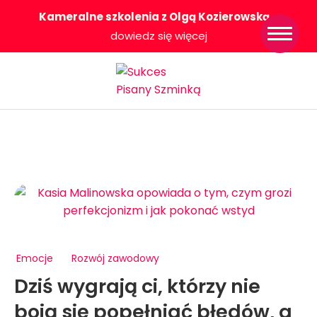
Kameralne szkolenia z Olgą Kozierowską
-
Strona główna
dowiedz się więcej
Konkurs Sukces
Pisany Szminką
Sklep
Wsparcie dla
Ciebie
O nas
Współpracujemy
WłączeniPlus
Emocje
Rozwój zawodowy
Dziś wygrają ci, którzy nie
boją się popełniać błędów, a