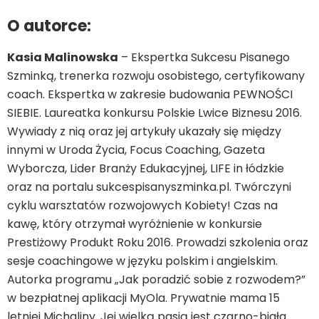
O autorce:
Kasia Malinowska
– Ekspertka Sukcesu Pisanego
Szminką, trenerka rozwoju osobistego, certyfikowany
coach. Ekspertka w zakresie budowania PEWNOŚCI
SIEBIE. Laureatka konkursu Polskie Lwice Biznesu 2016.
Wywiady z nią oraz jej artykuły ukazały się między
innymi w Uroda Życia, Focus Coaching, Gazeta
Wyborcza, Lider Branży Edukacyjnej, LIFE in łódzkie
oraz na portalu sukcespisanyszminka.pl. Twórczyni
cyklu warsztatów rozwojowych Kobiety! Czas na
kawę, który otrzymał wyróżnienie w konkursie
Prestiżowy Produkt Roku 2016. Prowadzi szkolenia oraz
sesje coachingowe w języku polskim i angielskim.
Autorka programu „Jak poradzić sobie z rozwodem?”
w bezpłatnej aplikacji MyOla. Prywatnie mama 15
letniej Michaliny. Jej wielką pasją jest czarno-biała