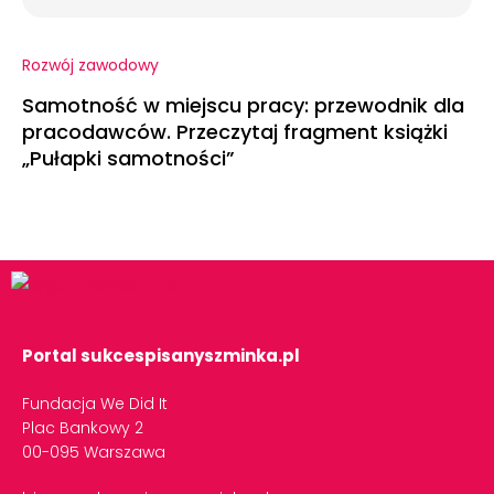
Rozwój zawodowy
Samotność w miejscu pracy: przewodnik dla
pracodawców. Przeczytaj fragment książki
„Pułapki samotności”
Portal sukcespisanyszminka.pl
Fundacja We Did It
Plac Bankowy 2
00-095 Warszawa