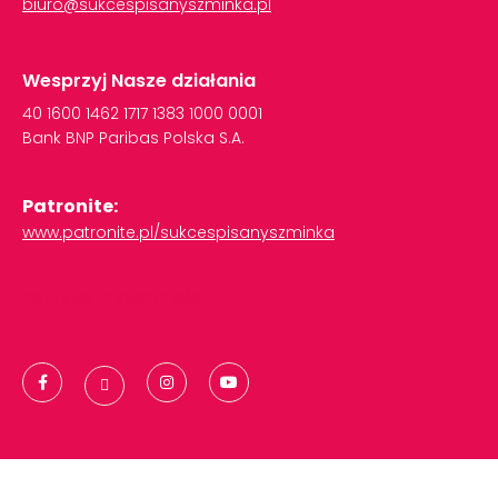
biuro@sukcespisanyszminka.pl
Wesprzyj Nasze działania
40
1600
1462
1717
1383
1000
0001
Bank
BNP
Paribas
Polska
S.A.
Patronite:
www.patronite.pl/sukcespisanyszminka
Polityka Prywatności