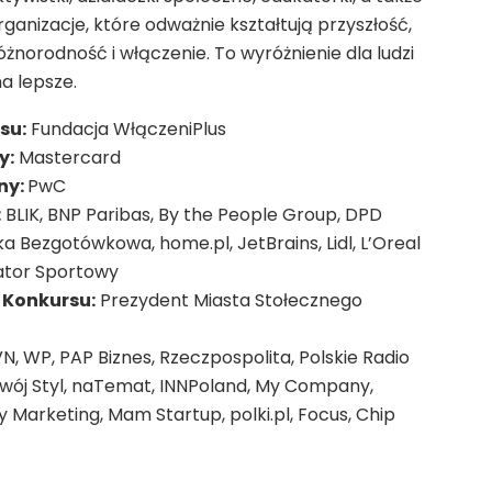
 organizacje, które odważnie kształtują przyszłość,
żnorodność i włączenie. To wyróżnienie dla ludzi
a lepsze.
su:
Fundacja WłączeniPlus
y:
Mastercard
ny:
PwC
:
BLIK, BNP Paribas, By the People Group, DPD
ka Bezgotówkowa, home.pl, JetBrains, Lidl, L’Oreal
zator Sportowy
 Konkursu:
Prezydent Miasta Stołecznego
N, WP, PAP Biznes, Rzeczpospolita, Polskie Radio
Twój Styl, naTemat, INNPoland, My Company,
 Marketing, Mam Startup, polki.pl, Focus, Chip