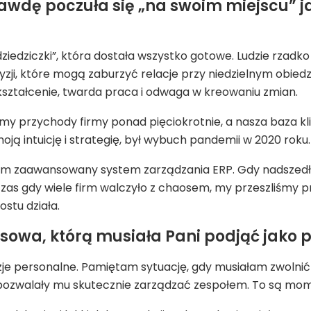
wdę poczuła się „na swoim miejscu” j
ziedziczki”, która dostała wszystko gotowe. Ludzie rzadk
ji, które mogą zaburzyć relacje przy niedzielnym obied
wykształcenie, twarda praca i odwaga w kreowaniu zmian.
my przychody firmy ponad pięciokrotnie, a nasza baza kli
 intuicję i strategię, był wybuch pandemii w 2020 roku.
 zaawansowany system zarządzania ERP. Gdy nadszedł loc
zas gdy wiele firm walczyło z chaosem, my przeszliśmy pr
stu działa.
esowa, którą musiała Pani podjąć jako 
decyzje personalne. Pamiętam sytuację, gdy musiałam zwol
e pozwalały mu skutecznie zarządzać zespołem. To są mome