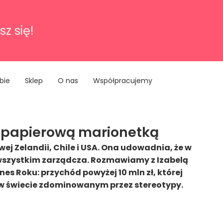
sz się!
bie
Sklep
O nas
Współpracujemy
e papierową marionetką
j Zelandii, Chile i USA. Ona udowadnia, że w
zede wszystkim zarządcza. Rozmawiamy z Izabelą
nes Roku: przychód powyżej 10 mln zł, której
u w świecie zdominowanym przez stereotypy.