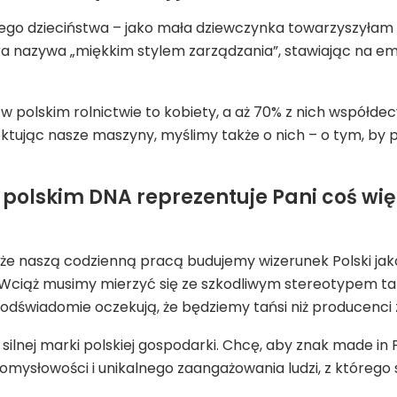
go dzieciństwa – jako mała dziewczynka towarzyszyłam t
ra nazywa „miękkim stylem zarządzania”, stawiając na empat
w polskim rolnictwie to kobiety, a aż 70% z nich współde
ktując nasze maszyny, myślimy także o nich – o tym, by pr
 z polskim DNA reprezentuje Pani coś wi
 że naszą codzienną pracą budujemy wizerunek Polski jako
 Wciąż musimy mierzyć się ze szkodliwym stereotypem tan
podświadomie oczekują, że będziemy tańsi niż producenci z
ilnej marki polskiej gospodarki. Chcę, aby znak made in P
omysłowości i unikalnego zaangażowania ludzi, z którego 