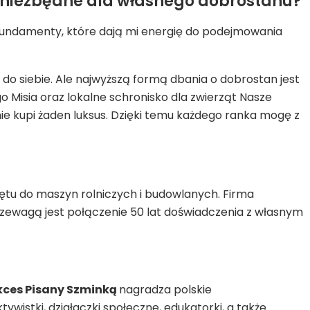
nie niezbędne dla własnego dobrostanu?
o fundamenty, które dają mi energię do podejmowania
 do siebie. Ale najwyższą formą dbania o dobrostan jest
 Misia oraz lokalne schronisko dla zwierząt Nasze
nie kupi żaden luksus. Dzięki temu każdego ranka mogę z
ętu do maszyn rolniczych i budowlanych. Firma
przewagą jest połączenie 50 lat doświadczenia z własnym
kces Pisany Szminką
nagradza polskie
tywistki, działaczki społeczne, edukatorki, a także