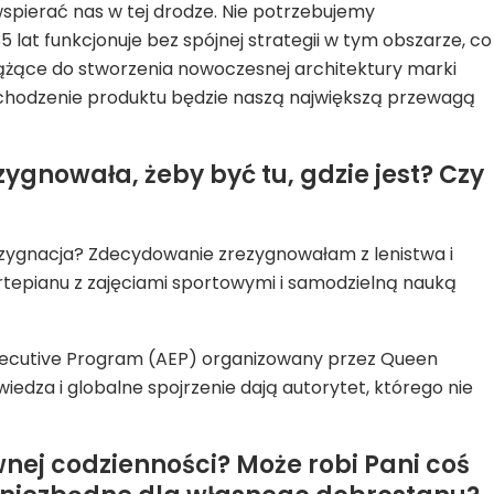
wspierać nas w tej drodze. Nie potrzebujemy
at funkcjonuje bez spójnej strategii w tym obszarze, co
dążące do stworzenia nowoczesnej architektury marki
e pochodzenie produktu będzie naszą największą przewagą
ygnowała, żeby być tu, gdzie jest? Czy
ezygnacja? Zdecydowanie zrezygnowałam z lenistwa i
ortepianu z zajęciami sportowymi i samodzielną nauką
 Executive Program (AEP) organizowany przez Queen
iedza i globalne spojrzenie dają autorytet, którego nie
wnej codzienności? Może robi Pani coś