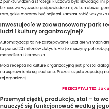
Z punktu widzenia strategii, kluczowa była likwidacja lin
biznesowe wyczucie podpowiadało mi, że ten obszar gene
tam, gdzie możemy być najlepsi, zamiast robić wszystko d
Inwestujecie w zaawansowany park tec
ludzi i kultury organizacyjnej?
Automatyzacja to nie zastępowanie ludzi, ale wzmacnian
to ponad 20 milionów złotych. Ale te maszyny potrzebu
menedżera i kierownika.
Moja recepta na kulturę organizacyjną jest prosta: dialo
na usprawnienia są słuchane. Prezesi często zapadają na
tej organizacji.
PRZECZYTAJ TEŻ: Jak ut
Przemysł ciężki, produkcja, stal – to 
nauczyć się funkcjonować według jego 