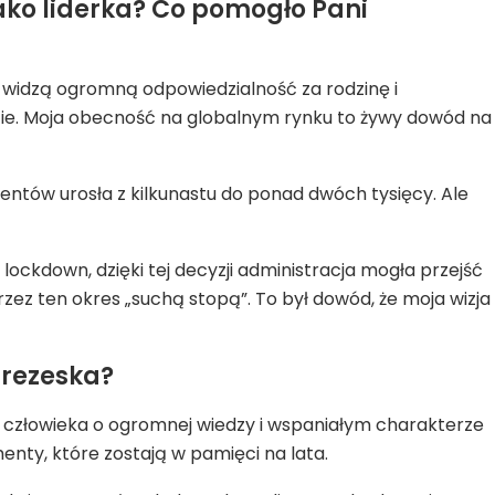
ako liderka? Co pomogło Pani
o widzą ogromną odpowiedzialność za rodzinę i
zie. Moja obecność na globalnym rynku to żywy dowód na
entów urosła z kilkunastu do ponad dwóch tysięcy. Ale
kdown, dzięki tej decyzji administracja mogła przejść
zez ten okres „suchą stopą”. To był dowód, że moja wizja
prezeska?
nić człowieka o ogromnej wiedzy i wspaniałym charakterze
nty, które zostają w pamięci na lata.