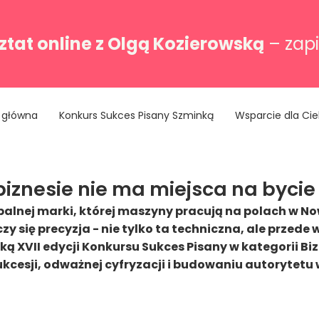
tat online z Olgą Kozierowską
– zapi
 główna
Konkurs Sukces Pisany Szminką
Wsparcie dla Cie
iznesie nie ma miejsca na byci
lnej marki, której maszyny pracują na polach w Nowe
 liczy się precyzja - nie tylko ta techniczna, ale pr
ą XVII edycji Konkursu Sukces Pisany w kategorii Biz
ukcesji, odważnej cyfryzacji i budowaniu autorytet