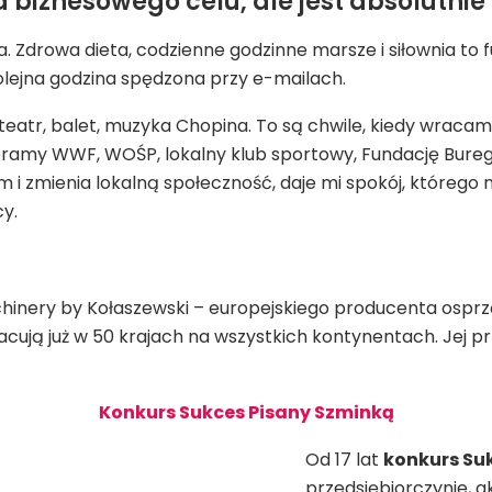
 ma biznesowego celu, ale jest absolut
ia. Zdrowa dieta, codzienne godzinne marsze i siłownia t
 kolejna godzina spędzona przy e-mailach.
teatr, balet, muzyka Chopina. To są chwile, kiedy wracam
eramy WWF, WOŚP, lokalny klub sportowy, Fundację Burego
 i zmienia lokalną społeczność, daje mi spokój, którego 
y.
hinery by Kołaszewski – europejskiego producenta osprz
racują już w 50 krajach na wszystkich kontynentach. Jej 
Konkurs Sukces Pisany Szminką
Od 17 lat
konkurs Su
przedsiębiorczynie, ak