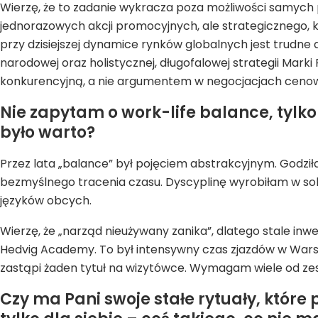
Wierzę, że to zadanie wykracza poza możliwości samych pr
jednorazowych akcji promocyjnych, ale strategicznego, k
przy dzisiejszej dynamice rynków globalnych jest trudne
narodowej oraz holistycznej, długofalowej strategii Mark
konkurencyjną, a nie argumentem w negocjacjach ceno
Nie zapytam o work-life balance, tylko
było warto?
Przez lata „balance” był pojęciem abstrakcyjnym. Godz
bezmyślnego tracenia czasu. Dyscyplinę wyrobiłam w sobi
języków obcych.
Wierzę, że „narząd nieużywany zanika”, dlatego stale i
Hedvig Academy. To był intensywny czas zjazdów w Warszaw
zastąpi żaden tytuł na wizytówce. Wymagam wiele od zesp
Czy ma Pani swoje stałe rytuały, które