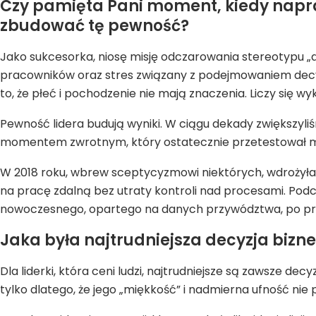
Czy pamięta Pani moment, kiedy napra
zbudować tę pewność?
Jako sukcesorka, niosę misję odczarowania stereotypu „d
pracowników oraz stres związany z podejmowaniem decyz
to, że płeć i pochodzenie nie mają znaczenia. Liczy się 
Pewność lidera budują wyniki. W ciągu dekady zwiększyliś
momentem zwrotnym, który ostatecznie przetestował moją
W 2018 roku, wbrew sceptycyzmowi niektórych, wdrożyłam
na pracę zdalną bez utraty kontroli nad procesami. Podc
nowoczesnego, opartego na danych przywództwa, po pro
Jaka była najtrudniejsza decyzja bizn
Dla liderki, która ceni ludzi, najtrudniejsze są zawsze 
tylko dlatego, że jego „miękkość” i nadmierna ufność ni