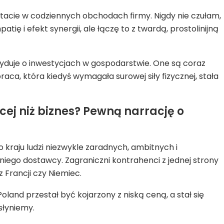
acie w codziennych obchodach firmy. Nigdy nie czułam,
ię i efekt synergii, ale łączę to z twardą, prostolinijną
cyduje o inwestycjach w gospodarstwie. One są coraz
aca, która kiedyś wymagała surowej siły fizycznej, stała
ęcej niż biznes? Pewną narrację o
 kraju ludzi niezwykle zaradnych, ambitnych i
iego dostawcy. Zagraniczni kontrahenci z jednej strony
 Francji czy Niemiec.
oland przestał być kojarzony z niską ceną, a stał się
słyniemy.