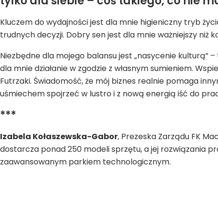
tylko dla siebie – coś takiego, co nie
Kluczem do wydajności jest dla mnie higieniczny tryb życ
trudnych decyzji. Dobry sen jest dla mnie ważniejszy niż
Niezbędne dla mojego balansu jest „nasycenie kulturą” – 
dla mnie działanie w zgodzie z własnym sumieniem. Wspi
Futrzaki. Świadomość, że mój biznes realnie pomaga innym
uśmiechem spojrzeć w lustro i z nową energią iść do prac
***
Izabela Kołaszewska-Gabor
, Prezeska Zarządu FK Mac
dostarcza ponad 250 modeli sprzętu, a jej rozwiązania p
zaawansowanym parkiem technologicznym.