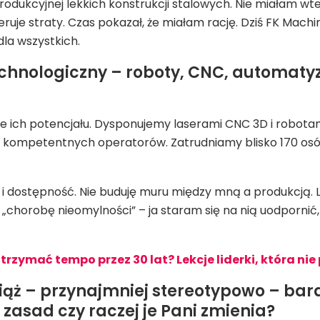
ii produkcyjnej lekkich konstrukcji stalowych. Nie miałam 
ruje straty. Czas pokazał, że miałam rację. Dziś FK Mac
la wszystkich.
hnologiczny – roboty, CNC, automatyza
ie ich potencjału. Dysponujemy laserami CNC 3D i robot
ją kompetentnych operatorów. Zatrudniamy blisko 170 os
g i dostępność. Nie buduję muru między mną a produkcją. 
 „chorobę nieomylności” – ja staram się na nią uodporni
rzymać tempo przez 30 lat? Lekcje liderki, która nie
wciąż – przynajmniej stereotypowo – bar
zasad czy raczej je Pani zmienia?