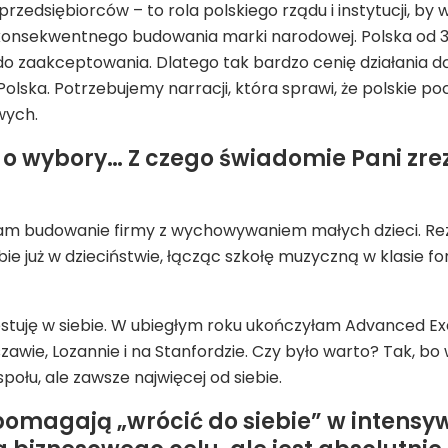
zedsiębiorców – to rola polskiego rządu i instytucji, by 
onsekwentnego budowania marki narodowej. Polska od 35 l
 do zaakceptowania. Dlatego tak bardzo cenię działania 
i Polska. Potrzebujemy narracji, która sprawi, że polski
wych.
 o wybory… Z czego świadomie Pani zrez
iłam budowanie firmy z wychowywaniem małych dzieci. R
e już w dzieciństwie, łącząc szkołę muzyczną w klasie f
nwestuję w siebie. W ubiegłym roku ukończyłam Advanced
ie, Lozannie i na Stanfordzie. Czy było warto? Tak, bo w
ołu, ale zawsze najwięcej od siebie.
 pomagają „wrócić do siebie” w intensy