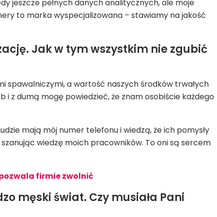
wtedy jeszcze pełnych danych analitycznych, ale moje
hinery to marka wyspecjalizowana – stawiamy na jakość
cję. Jak w tym wszystkim nie zgubić
ami spawalniczymi, a wartość naszych środków trwałych
ób i z dumą mogę powiedzieć, że znam osobiście każdego
Ludzie mają mój numer telefonu i wiedzą, że ich pomysły
ć, szanując wiedzę moich pracowników. To oni są sercem
 pozwala firmie zwolnić
dzo męski świat. Czy musiała Pani