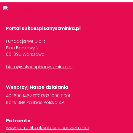
Portal sukcespisanyszminka.pl
Fundacja We Did It
Plac Bankowy 2
00-095 Warszawa
biuro@sukcespisanyszminka.pl
Wesprzyj Nasze działania
40
1600
1462
1717
1383
1000
0001
Bank
BNP
Paribas
Polska
S.A.
Patronite:
www.patronite.pl/sukcespisanyszminka