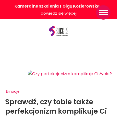
Kameralne szkolenia z Olgą Kozierowską
-
Strona główna
dowiedz się więcej
Konkurs Sukces
Pisany Szminką
Sklep
Wsparcie dla
Ciebie
O nas
Współpracujemy
WłączeniPlus
Emocje
Sprawdź, czy tobie także
perfekcjonizm komplikuje Ci