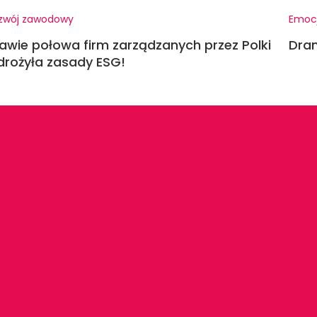
zwój zawodowy
Emoc
awie połowa firm zarządzanych przez Polki
Dram
rożyła zasady ESG!