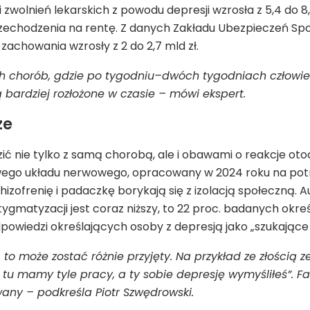
 zwolnień lekarskich z powodu depresji wzrosła z 5,4 do 
 przechodzenia na rentę. Z danych Zakładu Ubezpieczeń S
zachowania wzrosły z 2 do 2,7 mld zł.
ch chorób, gdzie po tygodniu–dwóch tygodniach człowiek 
bardziej rozłożone w czasie – mówi ekspert.
ze
ić nie tylko z samą chorobą, ale i obawami o reakcje ot
wego układu nerwowego, opracowany w 2024 roku na potr
izofrenię i padaczkę borykają się z izolacją społeczną. 
ygmatyzacji jest coraz niższy, to 22 proc. badanych okreś
dpowiedzi określających osoby z depresją jako „szukając
 to może zostać różnie przyjęty. Na przykład ze złością 
 mamy tyle pracy, a ty sobie depresję wymyśliłeś”. Fak
any – podkreśla Piotr Szwędrowski.