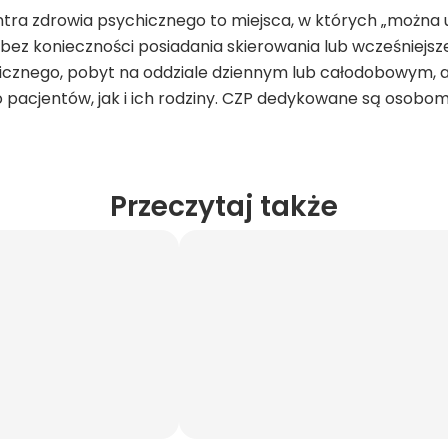
centra zdrowia psychicznego to miejsca, w których „moż
ez konieczności posiadania skierowania lub wcześniejsz
icznego, pobyt na oddziale dziennym lub całodobowym, a
acjentów, jak i ich rodziny. CZP dedykowane są osobom p
Przeczytaj także