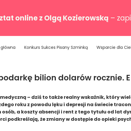
tat online z Olgą Kozierowską
– zapi
 główna
Konkurs Sukces Pisany Szminką
Wsparcie dla Cie
darkę bilion dolarów rocznie. Ek
medyczną – dziś to także realny wskaźnik, który wie
go roku z powodu lęku i depresji na świecie traconyc
n osób, a koszty absencji i rent z tego tytułu od lat 
rci podkreślają, że zmiany w dostępie do opieki psy