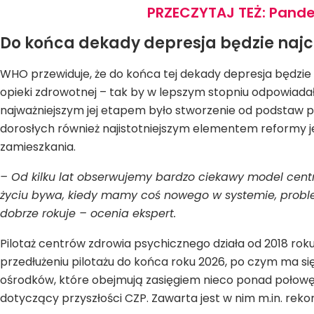
PRZECZYTAJ TEŻ: Pandem
Do końca dekady depresja będzie na
WHO przewiduje, że do końca tej dekady depresja będzi
opieki zdrowotnej – tak by w lepszym stopniu odpowiadał
najważniejszym jej etapem było stworzenie od podstaw p
dorosłych również najistotniejszym elementem reformy jes
zamieszkania.
– Od kilku lat obserwujemy bardzo ciekawy model centró
życiu bywa, kiedy mamy coś nowego w systemie, problemy f
dobrze rokuje – ocenia ekspert.
Pilotaż centrów zdrowia psychicznego działa od 2018 roku 
przedłużeniu pilotażu do końca roku 2026, po czym ma si
ośrodków, które obejmują zasięgiem nieco ponad połowę 
dotyczący przyszłości CZP. Zawarta jest w nim m.in. re