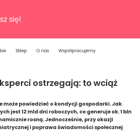
sz się!
bie
Sklep
O nas
Współpracujemy
sperci ostrzegają: to wciąż
le może powiedzieć o kondycji gospodarki. Jak
h jest 12 mld dni roboczych, co generuje ok. 1 bln
dynamicznie rosną. Jednocześnie, przy okazji
chiatrycznej i poprawa świadomości społecznej