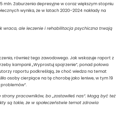
8,5 mln. Zaburzenia depresyjne w coraz większym stopniu
połecznych wynika, że w latach 2020–2024 nakłady na
wraca, ale leczenie i rehabilitacja psychiczna trwają
oczenia, również tego zawodowego. Jak wskazuje raport z
zeby kampanii „Wyprostuj spojrzenie”, ponad połowa
Autorzy raportu podkreślają, że choć wiedza na temat
liło osoby cierpiące na tę chorobę jako leniwe, w tym 19
e problemów”.
ze strony pracowników, bo „zostawiłeś nas”. Mogą być też
ty są takie, że w społeczeństwie temat zdrowia