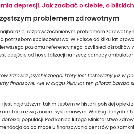
ia depresji. Jak zadbać o siebie, o bliskic
jczęstszym problemem zdrowotnym
e najbardziej rozpowszechnionym problemem zdrowotnym n
a potrzebom społeczeństwa. W Polsce od kilku lat prowadz
ierwszego poziomu referencyjnego, czyli sieci ośrodków
t odejście od hospitalizacji na rzecz pomocy ambulatoryj
w zdrowia psychicznego, który jest testowany już w pona
inansowe. Ale w ciągu kilku lat ten pilotaż bardzo się s
i jest najdłuższym takim testem w historii polskiej opieki
ę on stać rozwiązaniem systemowym. Według danych z 5 st
dorosłej populacji. Pod koniec lutego Ministerstwo Zdr
komendacja co do modelu finansowania centrów po zamknię