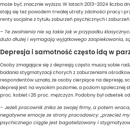
może być znacznie wyższa. W latach 2013–2024 liczba dni
stają się też powodem trwałej utraty zdolności pracy i
renty socjalne z tytułu zaburzeń psychicznych i zaburzeń 
– Te zwolnienia nie są takie jak w przypadku klasyczny
dużo dłużej i wymagają wyjątkowego zaopiekowania, są 
Depresja i samotność często idą w par
Osoby zmagające się z depresją często muszą sobie radz
badania stygmatyzacji chorych z zaburzeniami ośrodko
respondentów uznała, że osoby cierpiące na depresję, sch
depresji jest na wysokim poziomie, a poziom społecznej st
proc. kobiet i 26 proc. mężczyzn. Podobny był odsetek o
– Jeżeli pracownik znika ze swojej firmy, a potem wraca,
negatywne emocje ze strony pracodawcy: „przecież my tu
psychicznego ciągle jest bagatelizowany i stygmatyzow