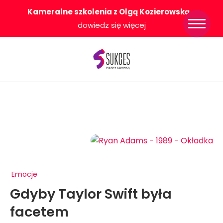
Kameralne szkolenia z Olgą Kozierowską
-
Strona główna
dowiedz się więcej
Konkurs Sukces
Pisany Szminką
Sklep
Wsparcie dla
Ciebie
O nas
Współpracujemy
WłączeniPlus
Emocje
Gdyby Taylor Swift była
facetem