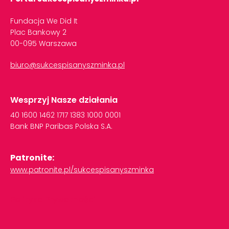
Fundacja We Did It
Plac Bankowy 2
00-095 Warszawa
biuro@sukcespisanyszminka.pl
Wesprzyj Nasze działania
40
1600
1462
1717
1383
1000
0001
Bank
BNP
Paribas
Polska
S.A.
Patronite:
www.patronite.pl/sukcespisanyszminka
Polityka Prywatności