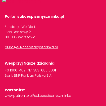
Portal sukcespisanyszminka.pl
Fundacja We Did It
Plac Bankowy 2
00-095 Warszawa
biuro@sukcespisanyszminka.pl
Wesprzyj Nasze działania
40
1600
1462
1717
1383
1000
0001
Bank
BNP
Paribas
Polska
S.A.
Patronite:
www.patronite.pl/sukcespisanyszminka