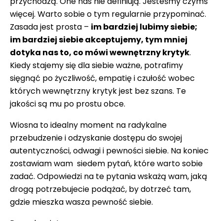
przychodzą. One nas nie definiują. Jesteśmy czymś
więcej. Warto sobie o tym regularnie przypominać.
Zasada jest prosta –
im bardziej lubimy siebie;
im bardziej siebie akceptujemy, tym mniej
dotyka nas to, co mówi wewnętrzny krytyk
.
Kiedy stajemy się dla siebie ważne, potrafimy
sięgnąć po życzliwość, empatię i czułość wobec
których wewnętrzny krytyk jest bez szans. Te
jakości są mu po prostu obce.
Wiosna to idealny moment na radykalne
przebudzenie i odzyskanie dostępu do swojej
autentyczności, odwagi i pewności siebie. Na koniec
zostawiam wam siedem pytań, które warto sobie
zadać. Odpowiedzi na te pytania wskażą wam, jaką
drogą potrzebujecie podążać, by dotrzeć tam,
gdzie mieszka wasza pewność siebie.