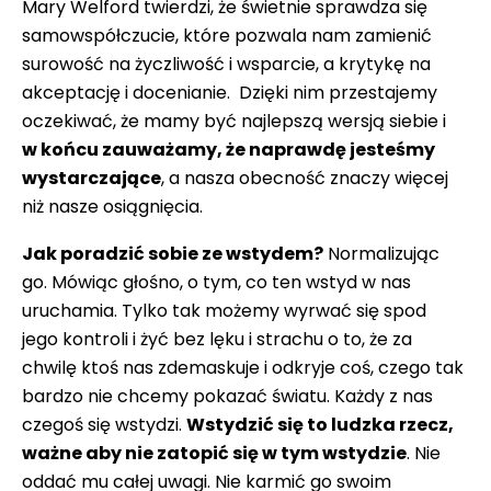
Mary Welford twierdzi, że świetnie sprawdza się
samowspółczucie, które pozwala nam zamienić
surowość na życzliwość i wsparcie, a krytykę na
akceptację i docenianie. Dzięki nim przestajemy
oczekiwać, że mamy być najlepszą wersją siebie i
w końcu zauważamy, że naprawdę jesteśmy
wystarczające
, a nasza obecność znaczy więcej
niż nasze osiągnięcia.
Jak poradzić sobie ze wstydem?
Normalizując
go. Mówiąc głośno, o tym, co ten wstyd w nas
uruchamia. Tylko tak możemy wyrwać się spod
jego kontroli i żyć bez lęku i strachu o to, że za
chwilę ktoś nas zdemaskuje i odkryje coś, czego tak
bardzo nie chcemy pokazać światu. Każdy z nas
czegoś się wstydzi.
Wstydzić się to ludzka rzecz,
ważne aby nie zatopić się w tym wstydzie
. Nie
oddać mu całej uwagi. Nie karmić go swoim