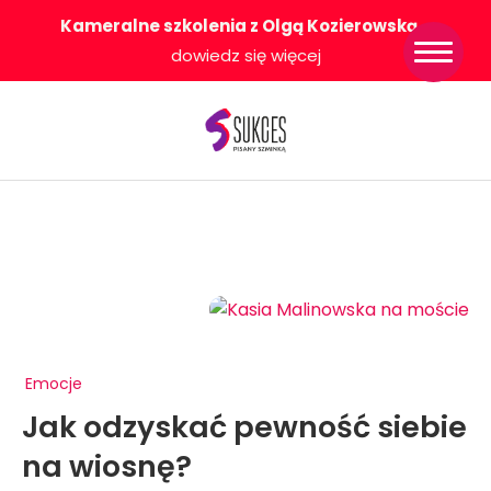
Kameralne szkolenia z Olgą Kozierowską
-
Strona główna
dowiedz się więcej
Konkurs Sukces
Pisany Szminką
Sklep
Wsparcie dla
Ciebie
O nas
Współpracujemy
WłączeniPlus
Emocje
Jak odzyskać pewność siebie
na wiosnę?