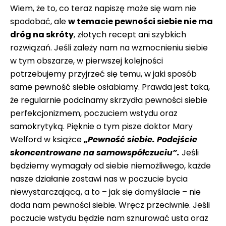
Wiem, że to, co teraz napiszę może się wam nie
spodobać, ale
w temacie pewności siebie nie ma
dróg na skróty
, złotych recept ani szybkich
rozwiązań. Jeśli zależy nam na wzmocnieniu siebie
w tym obszarze, w pierwszej kolejności
potrzebujemy przyjrzeć się temu, w jaki sposób
same pewność siebie osłabiamy. Prawda jest taka,
że regularnie podcinamy skrzydła pewności siebie
perfekcjonizmem, poczuciem wstydu oraz
samokrytyką. Pięknie o tym pisze doktor Mary
Welford w książce
„Pewność siebie. Podejście
skoncentrowane na samowspółczuciu”.
Jeśli
będziemy wymagały od siebie niemożliwego, każde
nasze działanie zostawi nas w poczucie bycia
niewystarczającą, a to – jak się domyślacie – nie
doda nam pewności siebie. Wręcz przeciwnie. Jeśli
poczucie wstydu będzie nam sznurować usta oraz