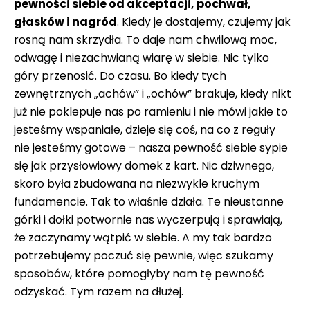
pewności siebie od akceptacji, pochwał,
głasków i nagród
. Kiedy je dostajemy, czujemy jak
rosną nam skrzydła. To daje nam chwilową moc,
odwagę i niezachwianą wiarę w siebie. Nic tylko
góry przenosić. Do czasu. Bo kiedy tych
zewnętrznych „achów” i „ochów” brakuje, kiedy nikt
już nie poklepuje nas po ramieniu i nie mówi jakie to
jesteśmy wspaniałe, dzieje się coś, na co z reguły
nie jesteśmy gotowe – nasza pewność siebie sypie
się jak przysłowiowy domek z kart. Nic dziwnego,
skoro była zbudowana na niezwykle kruchym
fundamencie. Tak to właśnie działa. Te nieustanne
górki i dołki potwornie nas wyczerpują i sprawiają,
że zaczynamy wątpić w siebie. A my tak bardzo
potrzebujemy poczuć się pewnie, więc szukamy
sposobów, które pomogłyby nam tę pewność
odzyskać. Tym razem na dłużej.