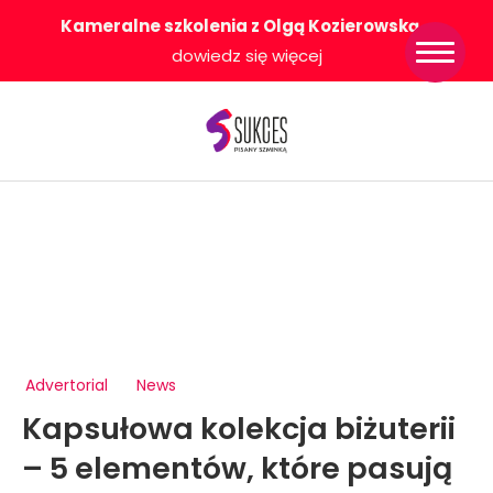
Kameralne szkolenia z Olgą Kozierowską
-
Strona główna
dowiedz się więcej
Konkurs Sukces
Pisany Szminką
Sklep
Wsparcie dla
Ciebie
O nas
Współpracujemy
WłączeniPlus
Advertorial
News
Kapsułowa kolekcja biżuterii
– 5 elementów, które pasują