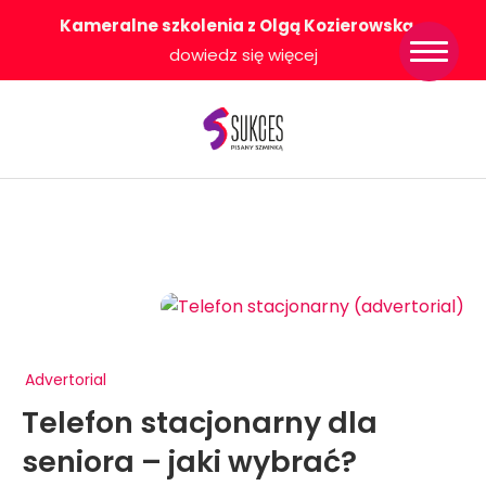
Kameralne szkolenia z Olgą Kozierowską
-
Strona główna
dowiedz się więcej
Konkurs Sukces
Pisany Szminką
Sklep
Wsparcie dla
Ciebie
O nas
Współpracujemy
WłączeniPlus
Advertorial
Telefon stacjonarny dla
seniora – jaki wybrać?