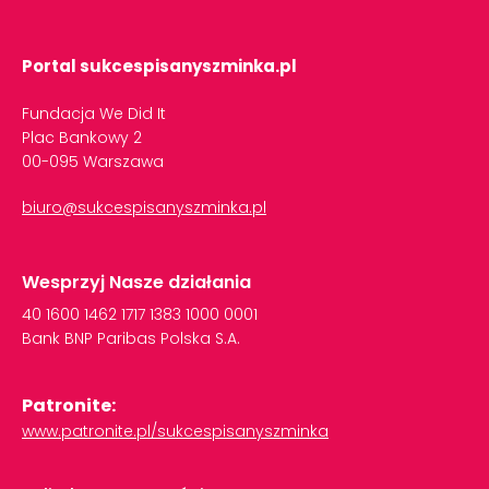
Portal sukcespisanyszminka.pl
Fundacja We Did It
Plac Bankowy 2
00-095 Warszawa
biuro@sukcespisanyszminka.pl
Wesprzyj Nasze działania
40
1600
1462
1717
1383
1000
0001
Bank
BNP
Paribas
Polska
S.A.
Patronite:
www.patronite.pl/sukcespisanyszminka