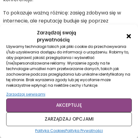
To pokazuje ważną różnicę: zasięg zdobywa się w
internecie, ale reputację buduje się poprzez
eksperckość.
Zarządzaj swoją
prywatnością
Autentyczność jest dziś największą
Używamy technologii takich jak pliki cookie do przechowywania
przewagą
i/lub uzyskiwania dostępu do informacji o urządzeniu. Robimy to,
aby poprawić jakość przeglądania i wyświetlać
(nie)spersonalizowane reklamy. Wyrażenie zgody na te
Nowe technologie zmieniają sposób komunikacji
technologie umożliwi nam przetwarzanie danych, takich jak
liderów. Już 64% z nich korzysta z narzędzi sztucznej
zachowanie podczas przeglądania lub unikalne identyfikatory na
tej stronie. Brak wyrażenia zgody lub jej wycofanie może
inteligencji w tworzeniu treści. AI pomaga
niekorzystnie wpłynąć na niektóre cechy i funkcje.
przygotować szkice tekstów, zrobić research czy
Zarządzaj serwisami
przerobić materiał na różne formaty. Jednak w
świecie, w którym treści można generować szybciej
AKCEPTUJĘ
niż kiedykolwiek wcześniej, największą wartością staje
ZARZĄDZAJ OPCJAMI
się autentyczny głos lidera.
Polityka Cookies
Polityka Prywatności
Nie perfekcja, ale prawdziwa perspektywa i