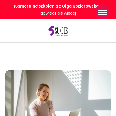
Kameralne szkolenia z Olgą Kozierowską
-
Strona główna
dowiedz się więcej
Konkurs Sukces
Pisany Szminką
Sklep
Wsparcie dla
Ciebie
O nas
Współpracujemy
WłączeniPlus