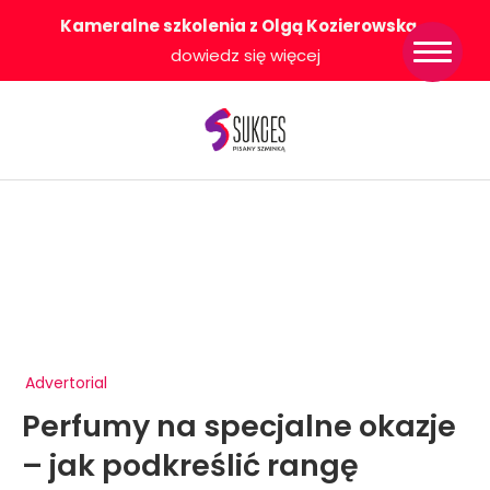
Kameralne szkolenia z Olgą Kozierowską
-
Strona główna
dowiedz się więcej
Konkurs Sukces
Pisany Szminką
Sklep
Wsparcie dla
Ciebie
O nas
Współpracujemy
WłączeniPlus
Advertorial
Perfumy na specjalne okazje
– jak podkreślić rangę