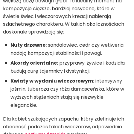
większą dozę odwagi i głębi. To idealny moment na
kompozycje cięższe, bardziej nasycone, które w
świetle świec i wieczorowych kreacji nabierają
szlachetnego charakteru. W takich okolicznościach
doskonale sprawdzają się:
Nuty drzewne:
sandałowiec, cedr czy wetiweria
nadają kompozycji stabilności i powagi.
Akordy orientalne:
przyprawy, żywice i kadzidła
budują aurę tajemnicy i dystynkcji.
Kwiaty w wydaniu wieczorowym:
intensywny
jaśmin, tuberoza czy róża damasceńska, które w
wyższych stężeniach stają się niezwykle
eleganckie.
Dla kobiet szukających zapachu, który zdefiniuje ich
obecność podczas takich wieczorów, odpowiednio