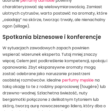
dobrane
perfumy damskie
powinny
charakteryzować się wielowymiarowością. Zamiast
ulotnych cytrusów, warto postawić na aromaty, które
„osiadają” na skórze, tworząc trwały, ale nienachalny
ogon (sillage).
Spotkania biznesowe i konferencje
W sytuacjach zawodowych zapach powinien
wspierać wizerunek eksperta. Tutaj mniej znaczy
więcej. Celem jest podkreślenie kompetencji, spokoju i
opanowania. Zbyt ekspansywne aromaty mogą
zostać odebrane jako naruszanie przestrzeni
osobistej rozmówców. Idealne
perfumy męskie
na
taką okazję to te z rodziny paprociowej (fougère) lub
drzewno-wodnej. Szlachetna świeżość, nuty
bergamotki połączone z delikatnym tytoniem lub
skórą, tworzą aurę nowoczesnego lidera, który dba o