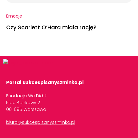
Emocje
Czy Scarlett O’Hara miała rację?
Portal sukcespisanyszminka.pl
Fundacja We Did It
Plac Bankowy 2
00-095 Warszawa
biuro@sukcespisanyszminka.pl