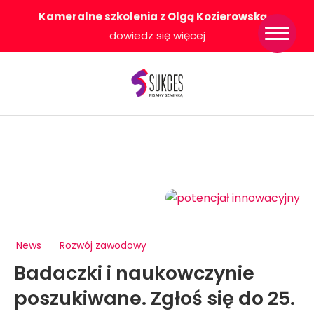
Kameralne szkolenia z Olgą Kozierowską
-
Strona główna
dowiedz się więcej
Konkurs Sukces
Pisany Szminką
Sklep
Wsparcie dla
Ciebie
O nas
Współpracujemy
WłączeniPlus
News
Rozwój zawodowy
Badaczki i naukowczynie
poszukiwane. Zgłoś się do 25.