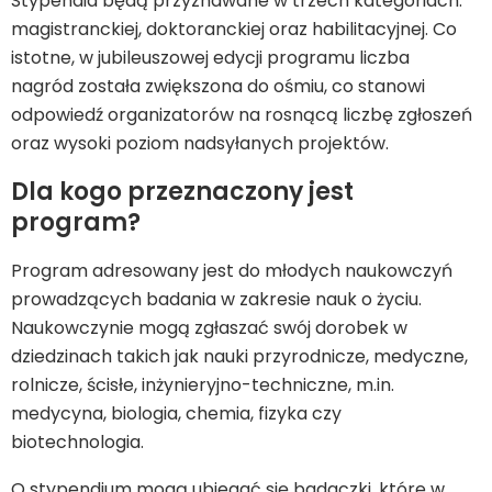
Stypendia będą przyznawane w trzech kategoriach:
magistranckiej, doktoranckiej oraz habilitacyjnej. Co
istotne, w jubileuszowej edycji programu liczba
nagród została zwiększona do ośmiu, co stanowi
odpowiedź organizatorów na rosnącą liczbę zgłoszeń
oraz wysoki poziom nadsyłanych projektów.
Dla kogo przeznaczony jest
program?
Program adresowany jest do młodych naukowczyń
prowadzących badania w zakresie nauk o życiu.
Naukowczynie mogą zgłaszać swój dorobek w
dziedzinach takich jak nauki przyrodnicze, medyczne,
rolnicze, ścisłe, inżynieryjno-techniczne, m.in.
medycyna, biologia, chemia, fizyka czy
biotechnologia.
O stypendium mogą ubiegać się badaczki, które w