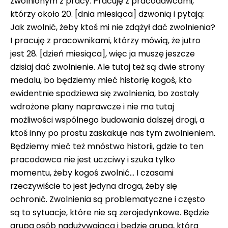
zwolnionym z pracy. Pracuję z pracodawcami,
którzy około 20. [dnia miesiąca] dzwonią i pytają:
Jak zwolnić, żeby ktoś mi nie zdążył dać zwolnienia?
I pracuję z pracownikami, którzy mówią, że jutro
jest 28. [dzień miesiąca], więc ja muszę jeszcze
dzisiaj dać zwolnienie. Ale tutaj też są dwie strony
medalu, bo będziemy mieć historię kogoś, kto
ewidentnie spodziewa się zwolnienia, bo zostały
wdrożone plany naprawcze i nie ma tutaj
możliwości wspólnego budowania dalszej drogi, a
ktoś inny po prostu zaskakuje nas tym zwolnieniem.
Będziemy mieć też mnóstwo historii, gdzie to ten
pracodawca nie jest uczciwy i szuka tylko
momentu, żeby kogoś zwolnić… I czasami
rzeczywiście to jest jedyna droga, żeby się
ochronić. Zwolnienia są problematyczne i często
są to sytuacje, które nie są zerojedynkowe. Będzie
grupa osób nadużywająca i będzie grupa, która