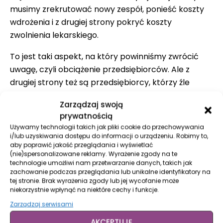
musimy zrekrutować nowy zespół, ponieść koszty
wdrożenia i z drugiej strony pokryć koszty
zwolnienia lekarskiego.
To jest taki aspekt, na który powinniśmy zwrócić
uwagę, czyli obciążenie przedsiębiorców. Ale z
drugiej strony też są przedsiębiorcy, którzy źle
reagują na zwolnienia lekarskie i wręcz oczekują,
Zarządzaj swoją
żeby pracownicy przychodzili do pracy chorzy.
prywatnością
Powiedziałabym więc, że po ćwiarteczce kłopotów
Używamy technologii takich jak pliki cookie do przechowywania
mamy w każdej z tych grup.
i/lub uzyskiwania dostępu do informacji o urządzeniu. Robimy to,
aby poprawić jakość przeglądania i wyświetlać
Olga: Co w takim razie
(nie)spersonalizowane reklamy. Wyrażenie zgody na te
technologie umożliwi nam przetwarzanie danych, takich jak
pracodawca może zrobić, jeżeli
zachowanie podczas przeglądania lub unikalne identyfikatory na
dowie się czy też ma podejrzenia,
tej stronie. Brak wyrażenia zgody lub jej wycofanie może
niekorzystnie wpłynąć na niektóre cechy i funkcje.
że zwolnienie nie jest prawdziwe?
Zarządzaj serwisami
Monika:
Pracodawca – przede wszystkim – ma
AKCEPTUJĘ