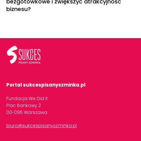
bezgotówkowe i zwiększyć atrakcyjność
biznesu?
Portal sukcespisanyszminka.pl
Fundacja We Did It
Plac Bankowy 2
00-095 Warszawa
biuro@sukcespisanyszminka.pl