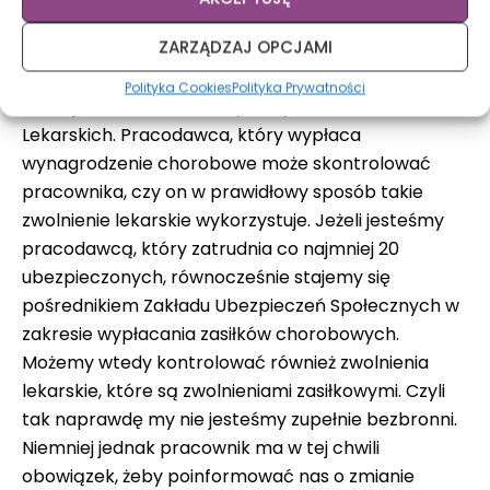
taką możliwość, która jest mu zagwarantowana w
ZARZĄDZAJ OPCJAMI
ustawie o systemie ubezpieczeń społecznych,
która mówi o tym, że pracodawca może powołać
Polityka Cookies
Polityka Prywatności
Komisję Prawidłowości Wykorzystania Zwolnień
Lekarskich. Pracodawca, który wypłaca
wynagrodzenie chorobowe może skontrolować
pracownika, czy on w prawidłowy sposób takie
zwolnienie lekarskie wykorzystuje. Jeżeli jesteśmy
pracodawcą, który zatrudnia co najmniej 20
ubezpieczonych, równocześnie stajemy się
pośrednikiem Zakładu Ubezpieczeń Społecznych w
zakresie wypłacania zasiłków chorobowych.
Możemy wtedy kontrolować również zwolnienia
lekarskie, które są zwolnieniami zasiłkowymi. Czyli
tak naprawdę my nie jesteśmy zupełnie bezbronni.
Niemniej jednak pracownik ma w tej chwili
obowiązek, żeby poinformować nas o zmianie