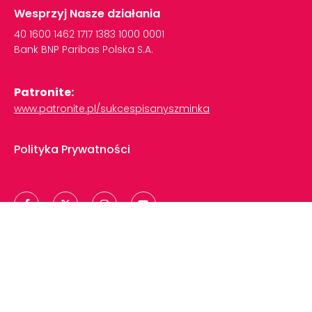
Wesprzyj Nasze działania
40
1600
1462
1717
1383
1000
0001
Bank
BNP
Paribas
Polska
S.A.
Patronite:
www.patronite.pl/sukcespisanyszminka
Polityka Prywatności
Copyright © 2024 | Sukces Pisany Szminką