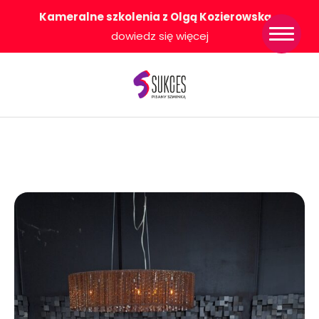
Kameralne szkolenia z Olgą Kozierowską
-
Strona główna
dowiedz się więcej
Konkurs Sukces
Pisany Szminką
Sklep
Wsparcie dla
Ciebie
O nas
Współpracujemy
WłączeniPlus