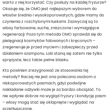
warto z niej korzystać. Czy posłuży na każdej fryzurze?
Okazuje się, że OMO jest najlepszym wyborem do
włosów średnio i wysokoporowatych, gdzie mamy do
czynienia z rozchylonymi łuskami. Zazwyczaj są to
włosy farbowane, suche, zniszczone i wymagające
regeneracji. Poza tym metoda OMO sprawdzi się do
pielęgnacji kosmyków falowanych i kręconych –
zregeneruje je przed myciem i zabezpieczy przed
działaniem szamponu. Loki staną się zatem nie tylko
sprężyste, lecz także pełne blasku.
Kto powinien zrezygnować ze stosowania tej
metody? Raczej nie jest ona polecana osobom o
niskoporowatych pasmach, gdyż podwójne
nakładanie odżywki może je za bardzo obciążać. To
nie wpłynie dobrze na wygląd fryzury i kondycję pasm
– włosy mogą stać się oklapnięte i wyglądać na
przetłuszczone.