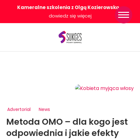
Kameralne szkolenia z Olgą Kozierowską
-
Strona główna
dowiedz się więcej
Konkurs Sukces
Pisany Szminką
Sklep
Wsparcie dla
Ciebie
O nas
Współpracujemy
WłączeniPlus
Advertorial
News
Metoda OMO – dla kogo jest
odpowiednia i jakie efekty