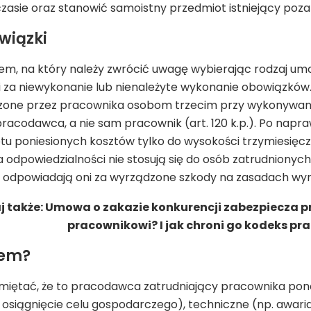
asie oraz stanowić samoistny przedmiot istniejący poza
wiązki
, na który należy zwrócić uwagę wybierając rodzaj umo
 za niewykonanie lub nienależyte wykonanie obowiązków.
zone przez pracownika osobom trzecim przy wykonywa
racodawca, a nie sam pracownik (art. 120 k.p.). Po nap
tu poniesionych kosztów tylko do wysokości trzymiesię
a odpowiedzialności nie stosują się do osób zatrudniony
 odpowiadają oni za wyrządzone szkody na zasadach wyn
j także: Umowa o zakazie konkurencji zabezpiecza 
pracownikowi? I jak chroni go kodeks pr
iem?
miętać, że to pracodawca zatrudniający pracownika pono
osiągnięcie celu gospodarczego), techniczne (np. awari