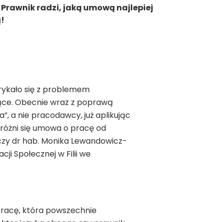
Prawnik radzi, jaką umową najlepiej
!
orykało się z problemem
jące. Obecnie wraz z poprawą
”, a nie pracodawcy, już aplikując
różni się umowa o pracę od
aczy dr hab. Monika Lewandowicz-
i Społecznej w Filii we
pracę, która powszechnie