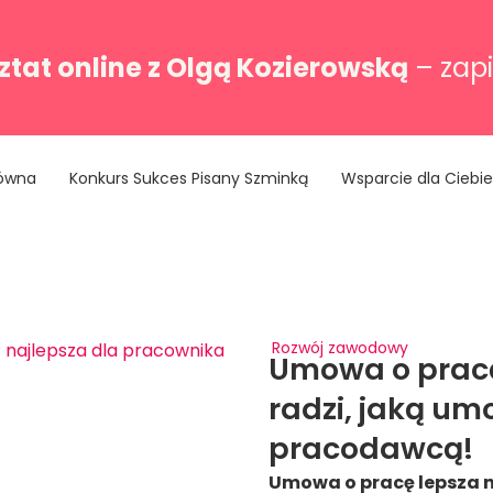
tat online z Olgą Kozierowską
– zapi
łówna
Konkurs Sukces Pisany Szminką
Wsparcie dla Ciebie
Rozwój zawodowy
Umowa o pracę
radzi, jaką um
pracodawcą!
Umowa o pracę lepsza ni