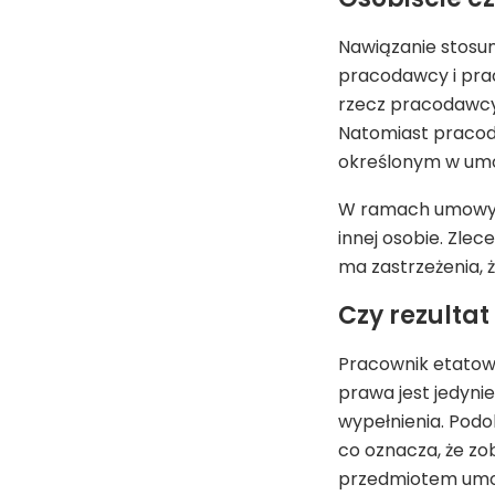
Nawiązanie stosun
pracodawcy i prac
rzecz pracodawcy 
Natomiast pracod
określonym w um
W ramach umowy o
innej osobie. Zle
ma zastrzeżenia,
Czy rezulta
Pracownik etatowy
prawa jest jedyn
wypełnienia. Podo
co oznacza, że zo
przedmiotem umo