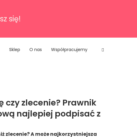
sz się!
Sklep
O nas
Współpracujemy
 czy zlecenie? Prawnik
ową najlepiej podpisać z
ż zlecenie? A może najkorzystniejsza