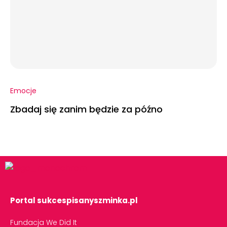
Emocje
Zbadaj się zanim będzie za późno
Portal sukcespisanyszminka.pl
Fundacja We Did It