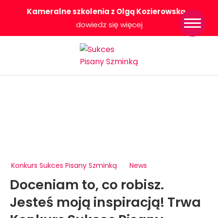
Kameralne szkolenia z Olgą Kozierowską
-
Strona główna
dowiedz się więcej
Konkurs Sukces
Pisany Szminką
Sklep
Wsparcie dla
Ciebie
O nas
Współpracujemy
WłączeniPlus
Konkurs Sukces Pisany Szminką
News
Doceniam to, co robisz.
Jesteś moją inspiracją! Trwa