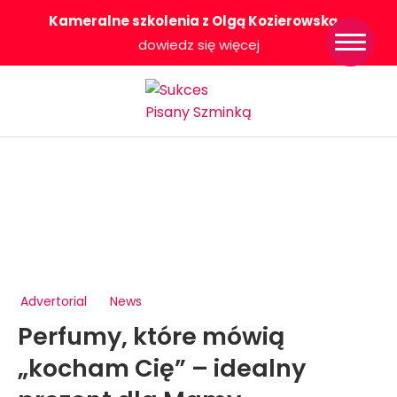
Kameralne szkolenia z Olgą Kozierowską
-
Strona główna
dowiedz się więcej
Konkurs Sukces
Pisany Szminką
Sklep
Wsparcie dla
Ciebie
O nas
Współpracujemy
WłączeniPlus
Advertorial
News
Perfumy, które mówią
„kocham Cię” – idealny