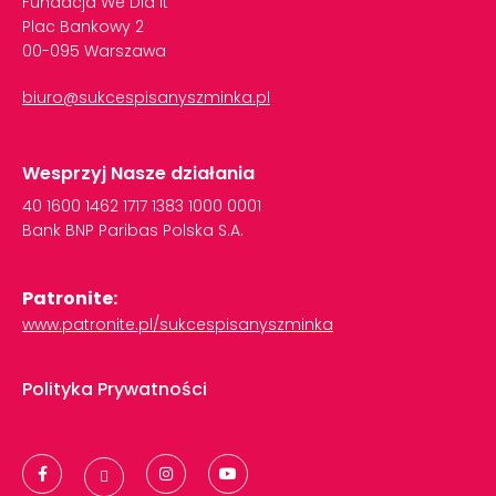
Fundacja We Did It
Plac Bankowy 2
00-095 Warszawa
biuro@sukcespisanyszminka.pl
Wesprzyj Nasze działania
40
1600
1462
1717
1383
1000
0001
Bank
BNP
Paribas
Polska
S.A.
Patronite:
www.patronite.pl/sukcespisanyszminka
Polityka Prywatności