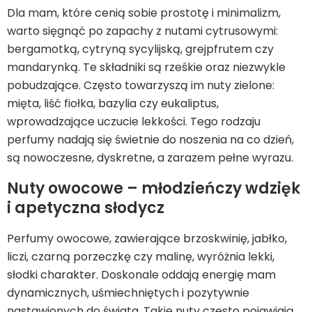
Dla mam, które cenią sobie prostotę i minimalizm,
warto sięgnąć po zapachy z nutami cytrusowymi:
bergamotką, cytryną sycylijską, grejpfrutem czy
mandarynką. Te składniki są rześkie oraz niezwykle
pobudzające. Często towarzyszą im nuty zielone:
mięta, liść fiołka, bazylia czy eukaliptus,
wprowadzające uczucie lekkości. Tego rodzaju
perfumy nadają się świetnie do noszenia na co dzień,
są nowoczesne, dyskretne, a zarazem pełne wyrazu.
Nuty owocowe – młodzieńczy wdzięk
i apetyczna słodycz
Perfumy owocowe, zawierające brzoskwinię, jabłko,
liczi, czarną porzeczkę czy malinę, wyróżnia lekki,
słodki charakter. Doskonale oddają energię mam
dynamicznych, uśmiechniętych i pozytywnie
nastawionych do świata. Takie nuty często pojawiają