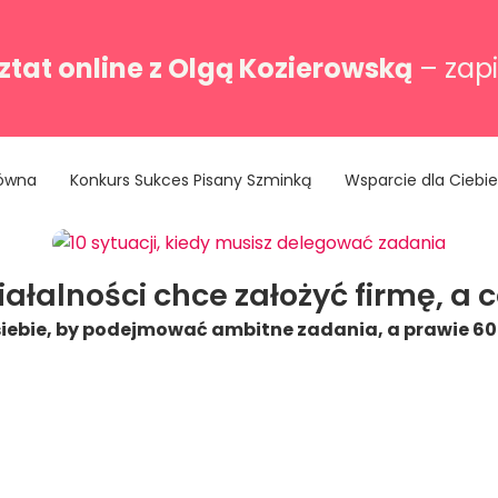
tat online z Olgą Kozierowską
– zapi
łówna
Konkurs Sukces Pisany Szminką
Wsparcie dla Ciebie
łalności chce założyć firmę, a co
 siebie, by podejmować ambitne zadania, a prawie 60