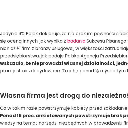
Jedynie 9% Polek deklaruje, że nie brak im pewności si
się oceną innych, jak wynika z
badania
Sukcesu Pisanego S
nich aż ⅔ firm z branży usługowej, w większości zatrudnia
przedsiębiorstwa, jak podaje Polska Agencja Przedsiębi
wskazało, że nie prowadzi własnej działalności, jedna
proc. jest niezdecydowane. Trochę ponad ⅕ myśli o tym kr
Własna firma jest drogą do niezależno
Co w takim razie powstrzymuje kobiety przed zakładani
Ponad 16 proc. ankietowanych powstrzymuje brak pe
wiedzy na temat narzędzi niezbędnych w prowadzeniu fir