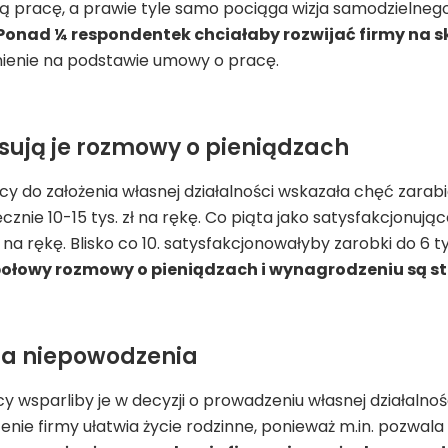
ją pracę, a prawie tyle samo pociąga wizja samodzielne
Ponad ¼ respondentek chciałaby rozwijać firmy na s
ienie na podstawie umowy o pracę.
esują je rozmowy o pieniądzach
 do założenia własnej działalności wskazała chęć zarabian
cznie 10-15 tys. zł na rękę. Co piąta jako satysfakcjonują
 zł na rękę. Blisko co 10. satysfakcjonowałyby zarobki do 6
 połowy rozmowy o pieniądzach i wynagrodzeniu są s
na niepowodzenia
 wsparliby je w decyzji o prowadzeniu własnej działalnośc
ie firmy ułatwia życie rodzinne, ponieważ m.in. pozwala 