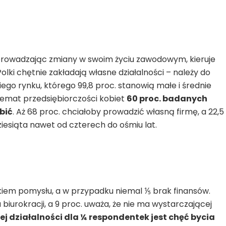
 wprowadzając zmiany w swoim życiu zawodowym, kieruje
ki chętnie zakładają własne działalności – należy do
iego rynku, którego 99,8 proc. stanowią małe i średnie
temat przedsiębiorczości kobiet
60 proc. badanych
obić
. Aż 68 proc. chciałoby prowadzić własną firmę, a 22,5
iesiąta nawet od czterech do ośmiu lat.
iem pomysłu, a w przypadku niemal ⅕ brak finansów.
biurokracji, a 9 proc. uważa, że nie ma wystarczającej
j działalności dla ¼ respondentek jest chęć bycia