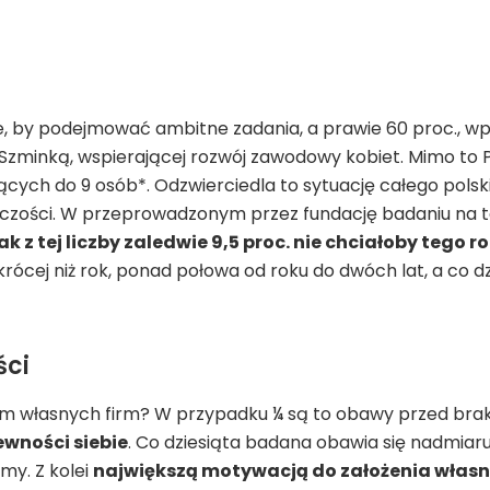
ebie, by podejmować ambitne zadania, a prawie 60 proc.,
zminką, wspierającej rozwój zawodowy kobiet. Mimo to Pol
jących do 9 osób*. Odzwierciedla to sytuację całego polsk
orczości. W przeprowadzonym przez fundację badaniu na 
k z tej liczby zaledwie 9,5 proc. nie chciałoby tego r
ócej niż rok, ponad połowa od roku do dwóch lat, a co dz
ści
em własnych firm? W przypadku ¼ są to obawy przed brak
wności siebie
. Co dziesiąta badana obawia się nadmiaru 
my. Z kolei
największą motywacją do założenia własne