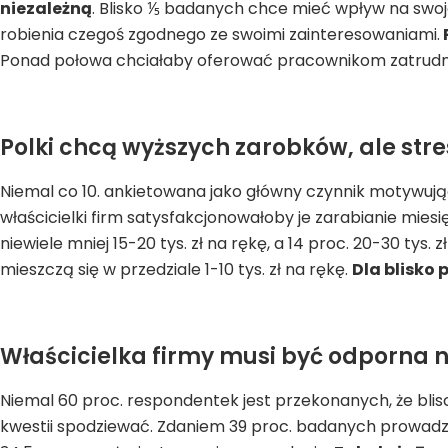
niezależną
. Blisko ⅕ badanych chce mieć wpływ na swo
robienia czegoś zgodnego ze swoimi zainteresowaniami.
Ponad połowa chciałaby oferować pracownikom zatrudn
Polki chcą wyższych zarobków, ale str
Niemal co 10. ankietowana jako główny czynnik motywujący
właścicielki firm satysfakcjonowałoby je zarabianie miesię
niewiele mniej 15-20 tys. zł na rękę, a 14 proc. 20-30 tys.
mieszczą się w przedziale 1-10 tys. zł na rękę.
Dla blisko
Właścicielka firmy musi być odporna 
Niemal 60 proc. respondentek jest przekonanych, że bliscy
kwestii spodziewać. Zdaniem 39 proc. badanych prowadzen