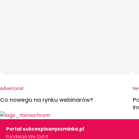
Advertorial
Ne
Co nowego na rynku webinarów?
Po
In
Portal sukcespisanyszminka.pl
Fundacja We Did It