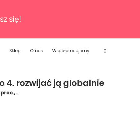
sz się!
Sklep
O nas
Współpracujemy
 4. rozwijać ją globalnie
 proc.,…