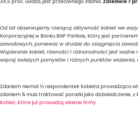
34,5 proc. uważa, jest przeciwnego zdania.
Zaledwie 7 p
Od lat obserwujemy rosnącą aktywność kobiet we wszys
Korporacyjnej w Banku BNP Paribas, który jest partnere
zawodowych, ponieważ w drodze do osiągnięcia zawodow
Wspieranie kobiet, równości i różnorodności jest ważne 
więcej świeżych pomysłów i różnych punktów widzenia, c
Zdaniem niemal ⅓ respondentek kobieta prowadząca włas
zdaniem ¼ musi traktować porażki jako doświadczenie, 
kobiet, które już prowadzą własne firmy.