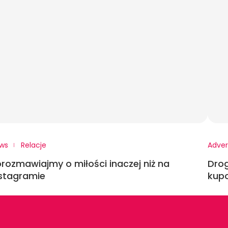
ws
Relacje
Adver
rozmawiajmy o miłości inaczej niż na
Drog
stagramie
kup