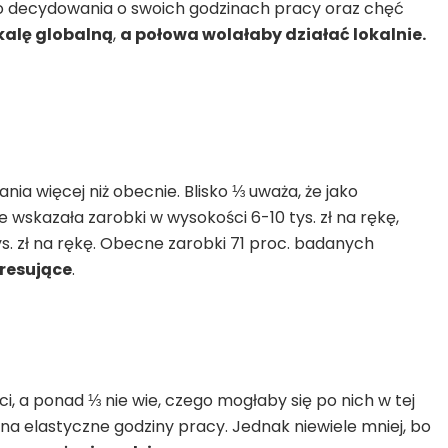
go decydowania o swoich godzinach pracy oraz chęć
kalę globalną
,
a połowa wolałaby działać lokalnie.
ia więcej niż obecnie. Blisko ⅓ uważa, że jako
ce wskazała zarobki w wysokości 6-10 tys. zł na rękę,
 tys. zł na rękę. Obecne zarobki 71 proc. badanych
tresujące
.
i, a ponad ⅓ nie wie, czego mogłaby się po nich w tej
na elastyczne godziny pracy. Jednak niewiele mniej, bo