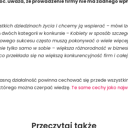
roc. uważa, że prowadzenie firmy nie ma żadnego wpł
tkich dziedzinach życia i chcemy ją wspierać
– mówi Iz
m dwóch kategorii w konkursie –
Kobiety w sposób szczegó
ego sukcesu często muszą pokonywać o wiele więcej prz
nie tylko samo w sobie – większa różnorodność w biznesie
o przekłada się na większą konkurencyjność firm i całej
ną działalność powinna cechować się przede wszystkim w
z którego można czerpać wiedzę.
Te same cechy jako najwa
Przeczytaj także