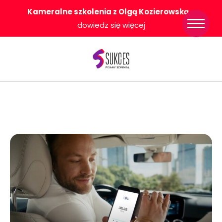
Kameralne szkolenia z Olgą Kozierowską
-
Strona główna
dowiedz się więcej
Konkurs Sukces
Pisany Szminką
Sklep
Wsparcie dla
Ciebie
O nas
Współpracujemy
WłączeniPlus