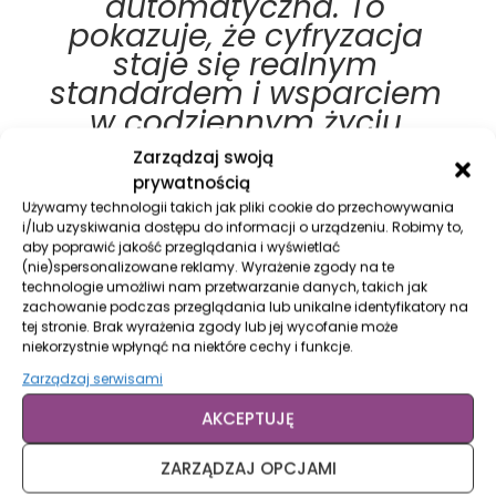
automatyczna. To
pokazuje, że cyfryzacja
staje się realnym
standardem i wsparciem
w codziennym życiu
i prowadzeniu biznesu.
Zarządzaj swoją
Naszą misją jest
prywatnością
kreowanie przyszłości
Używamy technologii takich jak pliki cookie do przechowywania
płatności z korzyścią dla
i/lub uzyskiwania dostępu do informacji o urządzeniu. Robimy to,
aby poprawić jakość przeglądania i wyświetlać
konsumentów i biznesu –
(nie)spersonalizowane reklamy. Wyrażenie zgody na te
szczególnie wśród
technologie umożliwi nam przetwarzanie danych, takich jak
zachowanie podczas przeglądania lub unikalne identyfikatory na
małych i średnich
tej stronie. Brak wyrażenia zgody lub jej wycofanie może
przedsiębiorców, którzy
niekorzystnie wpłynąć na niektóre cechy i funkcje.
coraz chętniej sięgają po
Zarządzaj serwisami
nowoczesne technologie
AKCEPTUJĘ
płatnicze jako narzędzie
rozwoju
ZARZĄDZAJ OPCJAMI