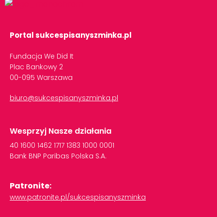
Portal sukcespisanyszminka.pl
Fundacja We Did It
Plac Bankowy 2
00-095 Warszawa
biuro@sukcespisanyszminka.pl
Wesprzyj Nasze działania
40
1600
1462
1717
1383
1000
0001
Bank
BNP
Paribas
Polska
S.A.
Patronite:
www.patronite.pl/sukcespisanyszminka