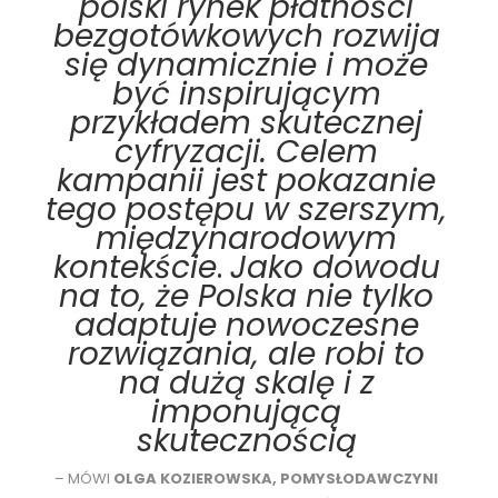
polski rynek płatności
bezgotówkowych rozwija
się dynamicznie i może
być inspirującym
przykładem skutecznej
cyfryzacji. Celem
kampanii jest pokazanie
tego postępu w szerszym,
międzynarodowym
kontekście
.
Jako dowodu
na to, że Polska nie tylko
adaptuje nowoczesne
rozwiązania, ale robi to
na dużą skalę i z
imponującą
skutecznością
– MÓWI
OLGA KOZIEROWSKA, POMYSŁODAWCZYNI