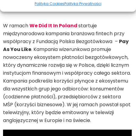
– MÓWI
JOANNA ERDMAN, PREZESKA ZARZĄDU
Polityka Cookies
Polityka Prywatności
FUNDACJI POLSKA BEZGOTÓWKOWA
.
W ramach
We Did It In Poland
startuje
międzynarodowa kampania branżowa fintech przy
współpracy z Fundacją Polska Bezgotówkowa –
Pay
As You Like
. Kampania wizerunkowa promuje
nowoczesny ekosystem płatności bezgotówkowych,
który dynamicznie rozwija się w Polsce, dzięki licznym
instytucjom finansowym i współpracy całego sektora.
Kampania podkreśla korzyści płynące z ekosystemu
dla wszystkich grup jego odbiorców: konsumentów
(codzienne płatności), przedsiębiorców z sektora
MŚP (korzyści biznesowe). W jej ramach powstał spot
telewizyjny, który będzie emitowany w telewizji
anglojęzycznej w Europie i na świecie.