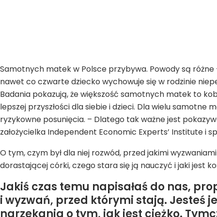
Samotnych matek w Polsce przybywa. Powody są różne –
nawet co czwarte dziecko wychowuje się w rodzinie niepeł
Badania pokazują, że większość samotnych matek to kobi
lepszej przyszłości dla siebie i dzieci. Dla wielu samotn
ryzykowne posunięcia. – Dlatego tak ważne jest pokazywa
założycielka Independent Economic Experts’ Institute i s
O tym, czym był dla niej rozwód, przed jakimi wyzwaniam
dorastającej córki, czego stara się ją nauczyć i jaki j
Jakiś czas temu napisałaś do nas, pr
i wyzwań, przed którymi stają. Jesteś 
narzekania o tym, jak jest ciężko. T