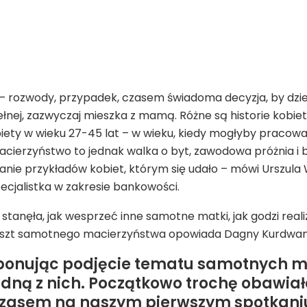
 rozwody, przypadek, czasem świadoma decyzja, by dzi
nej, zazwyczaj mieszka z mamą. Różne są historie kobiet 
ety w wieku 27-45 lat – w wieku, kiedy mogłyby pracowa
e macierzyństwo to jednak walka o byt, zawodowa próżnia i 
nie przykładów kobiet, którym się udało – mówi Urszula 
pecjalistka w zakresie bankowości.
i stanęła, jak wesprzeć inne samotne matki, jak godzi re
est koszt samotnego macierzyństwa opowiada Dagny Kurdwan
oponując podjęcie tematu samotnych m
jedną z nich. Początkowo trochę obawia
ymczasem na naszym pierwszym spotkani