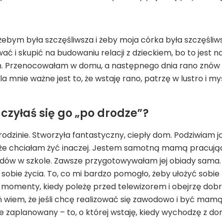
żebym była szczęśliwsza i żeby moja córka była szczęśliwsz
wać i skupić na budowaniu relacji z dzieckiem, bo to jest 
 Przenocowałam w domu, a następnego dnia rano znów rusz
 mnie ważne jest to, że wstaję rano, patrzę w lustro i my
czyłaś się go „po drodze”?
odzinie. Stworzyła fantastyczny, ciepły dom. Podziwiam ją 
, że chciałam żyć inaczej. Jestem samotną mamą pracują
biadów w szkole. Zawsze przygotowywałam jej obiady sama.
 sobie życia. To, co mi bardzo pomogło, żeby ułożyć sobie
ą momenty, kiedy poleżę przed telewizorem i obejrzę dobry 
ń wiem, że jeśli chcę realizować się zawodowo i być mam
e zaplanowany – to, o której wstaję, kiedy wychodzę z dom