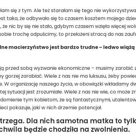
am się z tym. Ale też starałam się tego nie wykorzystyw
est taka, że odbywało się to czasem kosztem mojego dzie
, że nic by się nie stało, gdybym czasem wzięła więcej w
sobie trochę odpuścimy, to przełożeni stracą do nas zaufa
lne macierzyństwo jest bardzo trudne – ledwo wiążą k
ją przed sobą wyzwanie ekonomiczne – musimy zarobić z
 gorzej zarabiać. Wiele z nas nie ma luksusu, żeby powied
je. W organizację naszego życia, w obowiązki wkładamy d
 tej sytuacji jest zrozumiałe. Wiele z nas nie wie, co może
iadomienie tym kobietom, że są fantastycznymi, utalento
ci pokazuje, jaki w nich drzemie potencjał.
zega. Dla nich samotna matka to tylko
chwila będzie chodziła na zwolnienia.