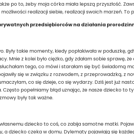
le także po to, żeby moja córka miała lepszą przyszłość. Za
 możliwości realizacji siebie, realizacji swoich marzeń. To
prywatnych przedsiębiorców na działania prorodzinn
wo. Były takie momenty, kiedy popłakiwała w poduszkę, g
acy. Mnie z kolei było ciężko, gdy zdałam sobie sprawę, że c
eb, słuchałam tego, co mówi i starałam się być świadomą m
 pojawiły się w związku z rozwodem, z przeprowadzką, z
maczyłam, co się dzieje, co się wydarzy. Dziś jest już nast
ka. Często popełniamy błąd uznając, że nasze dziecko to t
rozmowy były tak ważne.
własnemu dziecko to coś, co zabija samotne matki. Pojaw
, a dziecko czeka w domu. Dylematy pojawiają się każdego