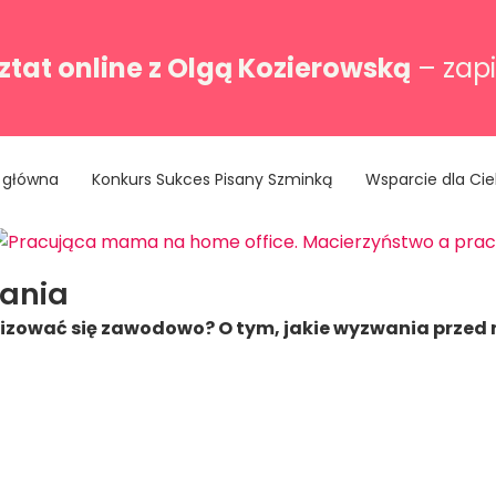
tat online z Olgą Kozierowską
– zapi
 główna
Konkurs Sukces Pisany Szminką
Wsparcie dla Cie
ania
zować się zawodowo? O tym, jakie wyzwania przed ni