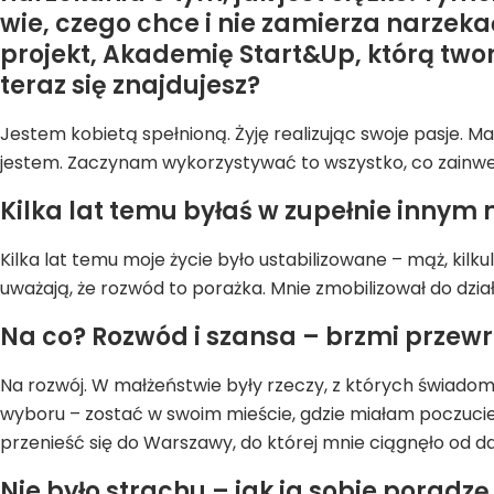
wie, czego chce i nie zamierza narzek
projekt, Akademię Start&Up, którą twor
teraz się znajdujesz?
Jestem kobietą spełnioną. Żyję realizując swoje pasje. Mam
jestem. Zaczynam wykorzystywać to wszystko, co zainwe
Kilka lat temu byłaś w zupełnie innym
Kilka lat temu moje życie było ustabilizowane – mąż, kilk
uważają, że rozwód to porażka. Mnie zmobilizował do dzi
Na co? Rozwód i szansa – brzmi przewr
Na rozwój. W małżeństwie były rzeczy, z których świadom
wyboru – zostać w swoim mieście, gdzie miałam poczucie
przenieść się do Warszawy, do której mnie ciągnęło od d
Nie było strachu – jak ja sobie porad