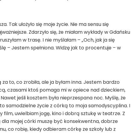
a. Tak ułożyło się moje życie. Nie ma sensu się
najważniejsze. Zdarzyło się, że miałam wykłady w Gdańsku
yłam w trasę. I nie myślałam – „Och, jak ja się
ślę – Jestem spełniona. Widzę jak to procentuje – w
za to, co zrobiła, ale ja byłam inna. Jestem bardzo
cą, czasami ktoś pomaga mi w opiece nad dzieckiem,
 Nawet jeśli kosztem była nieprzespana noc. Myślę, że
 to samodzielne życie z córką to moja samodyscyplina. I
film, uwielbiam jogę, kino i dobrą sztukę w teatrze. Z
ą dla mojej córki muszę być konsekwentna, dobrze
u, co robię, kiedy odbieram córkę ze szkoły lub z