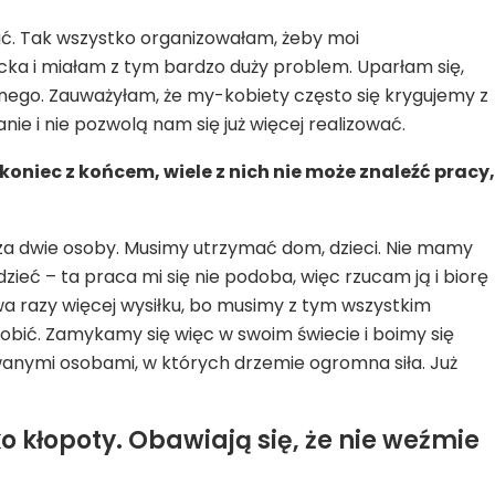
ać. Tak wszystko organizowałam, żeby moi
cka i miałam z tym bardzo duży problem. Uparłam się,
olnego. Zauważyłam, że my-kobiety często się krygujemy z
nie i nie pozwolą nam się już więcej realizować.
oniec z końcem, wiele z nich nie może znaleźć pracy,
a dwie osoby. Musimy utrzymać dom, dzieci. Nie mamy
zieć – ta praca mi się nie podoba, więc rzucam ją i biorę
wa razy więcej wysiłku, bo musimy z tym wszystkim
 zrobić. Zamykamy się więc w swoim świecie i boimy się
wanymi osobami, w których drzemie ogromna siła. Już
 kłopoty. Obawiają się, że nie weźmie