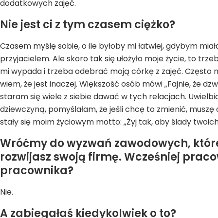
dodatkowych zajęć.
Nie jest ci z tym czasem ciężko?
Czasem myślę sobie, o ile byłoby mi łatwiej, gdybym mia
przyjacielem. Ale skoro tak się ułożyło moje życie, to trz
mi wypada i trzeba odebrać moją córkę z zajęć. Często
wiem, że jest inaczej. Większość osób mówi „Fajnie, że d
staram się wiele z siebie dawać w tych relacjach. Uwiel
dziewczyną, pomyślałam, że jeśli chcę to zmienić, muszę 
stały się moim życiowym motto: „Żyj tak, aby ślady twoich
Wróćmy do wyzwań zawodowych, które 
rozwijasz swoją firmę. Wcześniej prac
pracownika?
Nie.
A zabiegałaś kiedykolwiek o to?