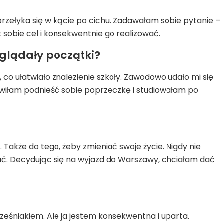
przełyka się w kącie po cichu. Zadawałam sobie pytanie –
ć sobie cel i konsekwentnie go realizować.
glądały początki?
, co ułatwiało znalezienie szkoły. Zawodowo udało mi się
anowiłam podnieść sobie poprzeczkę i studiowałam po
Także do tego, żeby zmieniać swoje życie. Nigdy nie
ijać. Decydując się na wyjazd do Warszawy, chciałam dać
cześniakiem. Ale ja jestem konsekwentna i uparta.