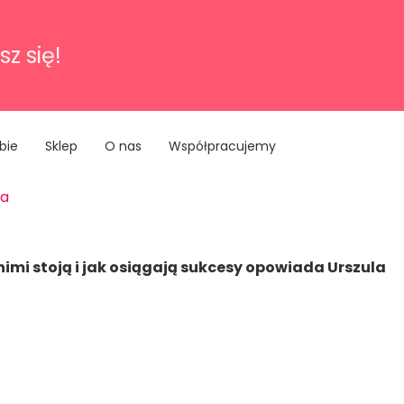
sz się!
bie
Sklep
O nas
Współpracujemy
mi stoją i jak osiągają sukcesy opowiada Urszula