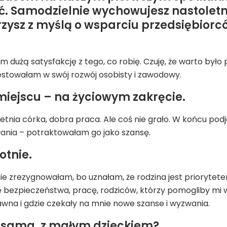
ać. Samodzielnie wychowujesz nastoletn
zysz z myślą o wsparciu przedsiębiorcó
 dużą satysfakcję z tego, co robię. Czuję, że warto było p
stowałam w swój rozwój osobisty i zawodowy.
 miejscu – na życiowym zakręcie.
uletnia córka, dobra praca. Ale coś nie grało. W końcu po
ałania – potraktowałam go jako szansę.
otnie.
ie zrezygnowałam, bo uznałam, że rodzina jest priorytet
 bezpieczeństwa, pracę, rodziców, którzy pomogliby mi 
awna i gdzie czekały na mnie nowe szanse i wyzwania.
zę sama, z małym dzieckiem?