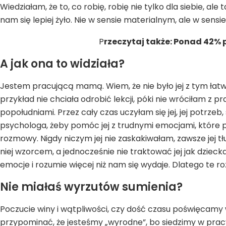
Wiedziałam, że to, co robię, robię nie tylko dla siebie, a
nam się lepiej żyło. Nie w sensie materialnym, ale w sensie
P
rzeczytaj także: Ponad 42% 
A jak ona to widziała?
Jestem pracującą mamą. Wiem, że nie było jej z tym łat
przykład nie chciała odrobić lekcji, póki nie wróciłam z pr
popołudniami. Przez cały czas uczyłam się jej, jej potrz
psychologa, żeby pomóc jej z trudnymi emocjami, które
rozmowy. Nigdy niczym jej nie zaskakiwałam, zawsze jej tłu
niej wzorcem, a jednocześnie nie traktować jej jak dziec
emocje i rozumie więcej niż nam się wydaje. Dlatego te 
Nie miałaś wyrzutów sumienia?
Poczucie winy i wątpliwości, czy dość czasu poświęcamy 
przypominać, że jesteśmy „wyrodne”, bo siedzimy w pracy