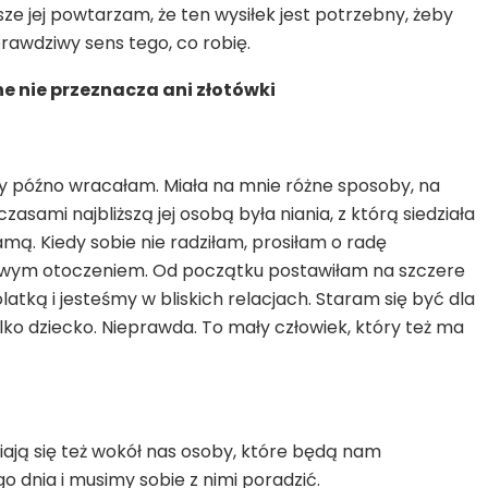
wsze jej powtarzam, że ten wysiłek jest potrzebny, żeby
 prawdziwy sens tego, co robię.
e nie przeznacza ani złotówki
dy późno wracałam. Miała na mnie różne sposoby, na
zasami najbliższą jej osobą była niania, z którą siedziała
amą. Kiedy sobie nie radziłam, prosiłam o radę
 nowym otoczeniem. Od początku postawiłam na szczere
olatką i jesteśmy w bliskich relacjach. Staram się być dla
ylko dziecko. Nieprawda. To mały człowiek, który też ma
iają się też wokół nas osoby, które będą nam
 dnia i musimy sobie z nimi poradzić.