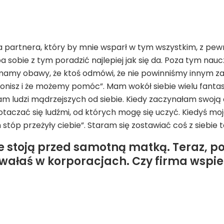
ła partnera, który by mnie wsparł w tym wszystkim, z pe
eba sobie z tym poradzić najlepiej jak się da. Poza tym na
 mamy obawy, że ktoś odmówi, że nie powinniśmy innym z
zwonisz i że możemy pomóc”. Mam wokół siebie wielu fantas
biam ludzi mądrzejszych od siebie. Kiedy zaczynałam swoj
otaczać się ludźmi, od których mogę się uczyć. Kiedyś mo
 stóp przeżyły ciebie”. Staram się zostawiać coś z siebie 
stoją przed samotną matką. Teraz, po
owałaś w korporacjach. Czy firma wspie