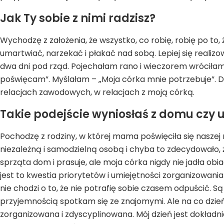
Jak Ty sobie z nimi radzisz?
Wychodzę z założenia, że wszystko, co robię, robię po to, 
umartwiać, narzekać i płakać nad sobą. Lepiej się realizo
dwa dni pod rząd. Pojechałam rano i wieczorem wróciłam.
poświęcam”. Myślałam – „Moja córka mnie potrzebuje”. Dla
relacjach zawodowych, w relacjach z moją córką.
Takie podejście wyniosłaś z domu czy u
Pochodzę z rodziny, w której mama poświęciła się naszej r
niezależną i samodzielną osobą i chyba to zdecydowało
sprząta dom i prasuje, ale moja córka nigdy nie jadła o
jest to kwestia priorytetów i umiejętności zorganizowania
nie chodzi o to, że nie potrafię sobie czasem odpuścić. S
przyjemnością spotkam się ze znajomymi. Ale na co dzie
zorganizowana i zdyscyplinowana. Mój dzień jest dokładni