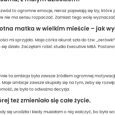
zwód to ogromne emocje, nieraz pojawiają się łzy, które 
łam, że nie ma sensu rozpaczać. Zamiast tego wolę wyznacza
tna matka w wielkim mieście – jak wy
ści mi sprzyjało. Moja córka akurat szła do tzw. „zerówki”
żo się działo. Zaczęłam robić studia Executive MBA. Post
mnie ta ambicja była zawsze źródłem ogromnej motywacji. 
. Moje ambicje zawsze skupiały się na tym, żeby się rozw
omość, że była to odważna decyzja.
rej też zmieniało się całe życie.
dy się urodziła i kiedy musiałam o nią walczyć, bo była w