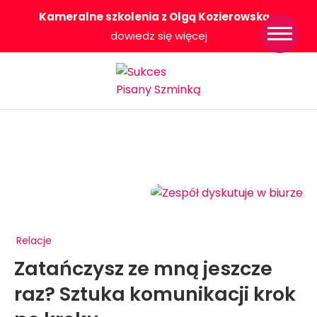
Kameralne szkolenia z Olgą Kozierowską
-
Strona główna
dowiedz się więcej
Konkurs Sukces
Pisany Szminką
Sklep
Wsparcie dla
Ciebie
O nas
Współpracujemy
WłączeniPlus
Relacje
Zatańczysz ze mną jeszcze
raz? Sztuka komunikacji krok