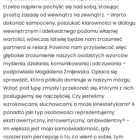
trzeba najpierw pochylić się nad sobą, stosując
prostą zasadę od wewnątrz na zewnątrz. – Warto
dokonać samooceny, poszukać klarowności w dialogu
wewnętrznym i adekwatnego poziomu własnej
wartości, wówczas łatwiej będzie nam zrozumieć
partnera w relacji. Powinno nam przyświecać więc
głębokie zrozumienie naszych osobistych wzorców
myślenia, działania, komunikowania i odczuwania –
podpowiada Magdalena Żmijewska. Opłaca się
sprawdzić, która półkula dominuje w naszym mózgu.
Wziąć pod lupę zmysły i przekonać się, którymi z nich
posługujemy się najczęściej. Czy jesteśmy
wzrokowcami, słuchowcami, a może kinestetykami? A
ponadto jaki typ osobowości reprezentujemy:
ekstrawertyczny, introwertyczny, ambiwalentny? –
Im większa jest moja samoświadomość, gdy
rozszerzam percepcję o to, co wiem o sobie, tym