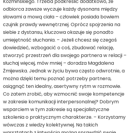
Koźmińskiego. Trzeba podkreślić dodatkowo, że
odbiorca zawsze wyczuje każdy dysonans między
słowami a mową ciała – człowiek posiada bowiem
czujnik prawdy wewnętrznej. Oprócz spojrzenia na
siebie z dystansu, kluczowa okazuje się ponadto
umiejętność słuchania. – Jeżeli chcesz się czegoś
dowiedzieć, wzbogacić o coś, zbudować relację,
stworzyć przestrzeń dla swojego partnera w relacji –
słuchaj więcej, mów mniej – doradza Magdalena
Żmijewska. Jednak w życiu bywa często odwrotnie, a
można dzięki temu poznać potrzeby partnera,
osiągnąć ten idealny, asertywny rytm w rozmowie.
Co zatem zrobić, aby wzmocnić swoje kompetencje
w zakresie komunikacji interpersonalnej? Dobrym
wsparciem w tym zakresie są specjalistyczne
szkolenia o praktycznym charakterze. – Korzystamy
wówczas z wiedzy kolektywnej. Na takich
warsztatach z łatwością można sprawdzić swoje